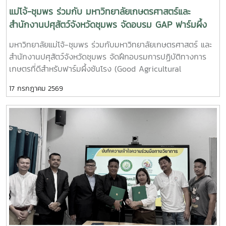
แม่โจ้-ชุมพร ร่วมกับ มหาวิทยาลัยเกษตรศาสตร์และ
สำนักงานปศุสัตว์จังหวัดชุมพร จัดอบรม GAP ฟาร์มผึ้ง
ชันโรง ยกระดับมาตรฐานการเลี้ยงสู่การพัฒนาเศรษฐกิจ
มหาวิทยาลัยแม่โจ้-ชุมพร ร่วมกับมหาวิทยาลัยเกษตรศาสตร์ และ
ชุมชนอย่างยั่งยืน
สำนักงานปศุสัตว์จังหวัดชุมพร จัดฝึกอบรมการปฏิบัติทางการ
เกษตรที่ดีสำหรับฟาร์มผึ้งชันโรง (Good Agricultural
Practices for Stingless Bee Farm: GAP) เมื่อวันที่ 9
17 กรกฎาคม 2569
กรกฎาคม พ.ศ. 2569 ณ ห้องประชุมชั้นดาดฟ้า อาคารบุญรอด
ศุภอุดมฤกษ์ มหาวิทยาลัยแม่โจ้-ชุมพรในการนี้ ดร.ฐิระ ทองเหลือ
คณบดีมหาวิทยาลัยแม่โจ้-ชุมพร เป็นประธานกล่าวเปิดการอบรม
และอาจารย์วีรชัย เพชรสุทธิ์ รองคณบดีฝ่ายวิชาการ วิจัยและ
บริการวิชาการ กล่าวต้อนรับผู้เข้าร่วมอบรม โดยได้รับเกียรติจาก
วิทยากรผู้ทรงคุณวุฒิจากสำนักงานปศุสัตว์เขต 8 จังหวัด
สุราษฎร์ธานี นำโดย น.สพ.วิสูตร นวลขาว ผู้อำนวยการส่วน
มาตรฐานการปศุสัตว์ และนางสาวมนธิยารัตน์ สังฆะโณ นัก
วิชาการสัตวบาล ถ่ายทอดความรู้ในหัวข้อ “การปฏิบัติทางการ
เกษตรที่ดีสำหรับฟาร์มผึ้งชันโรงการฝึกอบรมครั้งนี้เป็นส่วนหนึ่ง
ของโครงการ “การเลี้ยงชันโรงในระบบนิเวศเกษตรพื้นที่ปลูก
กาแฟ จังหวัดชุมพรโดยมี ผศ.ดร.ชามา อินซอน ภาควิชากีฏวิทยา