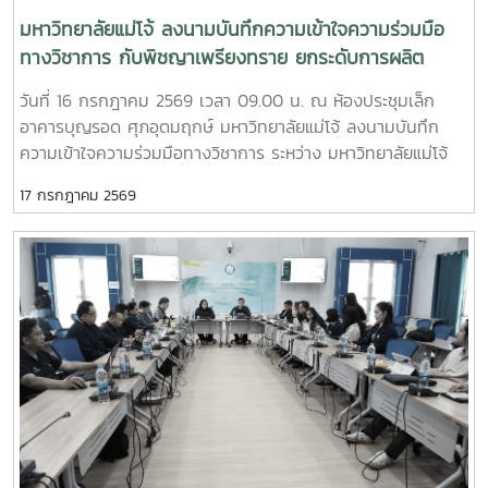
คณะเกษตร มหาวิทยาลัยเกษตรศาสตร์ เป็นหัวหน้าโครงการ และ
มหาวิทยาลัยแม่โจ้ ลงนามบันทึกความเข้าใจความร่วมมือ
เป็นวิทยากรบรรยายในหัวข้อการเลี้ยงชันโรงในระบบนิเวศเกษตร
ทางวิชาการ กับพิชญาเพรียงทราย ยกระดับการผลิต
พื้นที่ปลูกกาแฟนอกจากนี้ ยังได้รับเกียรติจาก รศ.ดร.ฑีฆา โยธา
บัณฑิตคุณภาพ เชื่อมโยงการเรียนรู้สู่ภาคปฏิบัติ
วันที่ 16 กรกฎาคม 2569 เวลา 09.00 น. ณ ห้องประชุมเล็ก
ภักดี มหาวิทยาลัยแม่โจ้-แพร่ เฉลิมพระเกียรติ บรรยายในหัวข้อ
อาคารบุญรอด ศุภอุดมฤกษ์ มหาวิทยาลัยแม่โจ้ ลงนามบันทึก
“มูลค่าทางเศรษฐศาสตร์ของการเลี้ยงชันโรงในสวนกาแฟโดยมี
ความเข้าใจความร่วมมือทางวิชาการ ระหว่าง มหาวิทยาลัยแม่โจ้
ว่าที่ร้อยตรีขจรรักษ์ พู่พัฒนศิลป์ นักวิชาการเกษตร งานบริการ
กับ พิชญาเพรียงทราย โดยมี อาจารย์ ดร.ฐิระ ทองเหลือ คณบดี
วิชาการและวิจัย มหาวิทยาลัยแม่โจ้-ชุมพร เป็นผู้ร่วมโครงการและ
17 กรกฎาคม 2569
มหาวิทยาลัยแม่โจ้-ชุมพร เป็นผู้แทนมหาวิทยาลัยร่วมลงนาม กับ
ประสานงานการจัดอบรมร่วมกับ นายวุฒินันท์ จีบบรรจง นัก
นายสุรชัย ธรรมคุณ ผู้แทนพิชญาเพรียงทรายพร้อมกันนี้
วิชาการสัตวบาล สำนักงานปศุสัตว์จังหวัดชุมพรทั้งนี้ มีผู้เข้าร่วม
อาจารย์ ดร.จักรกฤช ณ นคร รองคณบดีฯ ฝ่ายบริหารและ
การฝึกอบรมจำนวน 33 คน จากจังหวัดระนอง จังหวัด
ยุทธศาสตร์ อาจารย์วีรชัย เพชรสุทธิ์ รองคณบดีฯ ฝ่ายวิชาการ
ประจวบคีรีขันธ์ และจังหวัดชุมพร
วิจัย และบริการวิชาการ และ ดร.ณรงค์ โยธิน หัวหน้างานนโยบาย
แผน และประกันคุณภาพ ร่วมเป็นสักขีพยานในพิธีลงนามการลง
นามบันทึกความเข้าใจในครั้งนี้ มีวัตถุประสงค์เพื่อสร้างความร่วม
มือในการพัฒนาการจัดการเรียนการสอน การบริการวิชาการ การ
แลกเปลี่ยนองค์ความรู้ เทคโนโลยี และประสบการณ์ระหว่าง
มหาวิทยาลัยกับสถานประกอบการ รวมถึงการร่วมกันพัฒนา
ศักยภาพนักศึกษาให้มีความรู้ ทักษะ และสมรรถนะวิชาชีพที่ตรง