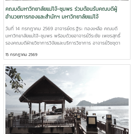
ตามความต้องการของตลาดแรงงาน นอกจากนี้ ยังมุ่งส่งเสริมให้
สถานประกอบการเป็นแหล่งฝึกปฏิบัติงาน แหล่งเรียนรู้ แหล่ง
คณบดีมหาวิทยาลัยแม่โจ้-ชุมพร ร่วมต้อนรับคณบดีผู้
เสริมสร้างประสบการณ์วิชาชีพสำหรับนักศึกษา เพื่อเปิดโอกาสให้
อำนวยการกองและสำนักฯ มหาวิทยาลัยแม่โจ้
นักศึกษาได้เรียนรู้จากการปฏิบัติงานจริง พัฒนาทักษะการทำงาน
วันที่ 14 กรกฎาคม 2569 อาจารย์ดร.ฐิระ ทองเหลือ คณบดี
และเตรียมความพร้อมก่อนเข้าสู่การประกอบอาชีพ อันจะนำไปสู่
มหาวิทยาลัยแม่โจ้-ชุมพร พร้อมด้วยอาจารย์วีระชัย เพชรสุทธิ์
การผลิตบัณฑิตที่มีคุณภาพ มีศักยภาพ และสามารถตอบสนองต่อ
รองคณบดีฝ่ายวิชาการวิจัยและบริการวิชาการ อาจารย์วิชชุดา
การพัฒนาประเทศได้อย่างยั่งยืนต่อไป
เอื้ออารี รองคณบดีฝ่ายกิจการพิเศษ นางสาวตรีชฎา สุวรรณโน
15 กรกฎาคม 2569
ผู้อำนวยการสำนักงานคณบดี มหาวิทยาลัยแม่โจ้-ชุมพร ให้การ
ต้อนรับคณบดี ผู้อำนวยการกองฯ และสำนักฯ มหาวิทยาลัยแม่โจ้
ในโอกาสที่เข้าร่วมโครงการ “สัมมนาหัวหน้าส่วนงาน (Dean
forum) สัญจร มหาวิทยาลัยแม่โจ้-ชุมพร” ในระหว่างวันที่ 13-15
กรกฎาคม 2569 ณ มหาวิทยาลัยแม่โจ้-ชุมพร อำเภอละแม
จังหวัดชุมพร พร้อมกันนี้คณบดี ผู้อำนวยการกองฯ และผู้อำนวย
การสำนักฯ ได้เยี่ยมชมกิจการของมหาวิทยาลัยแม่โจ้-ชุมพร และ
ความร่วมมือทางวิชาการกับภาคเอกชนทั้งด้านพืชและประมง
ชายฝั่ง โดยโครงการดังกล่าวมุ่งเน้นที่จะแลกเปลี่ยนเรียนรู้
“แนวทางการขับเคลื่อนและประเมินผลการดำเนินงานตามคำ
รับรองปฏิบัติการปฏิบัติการ ประจำปีงบประมาณ 2570-2571