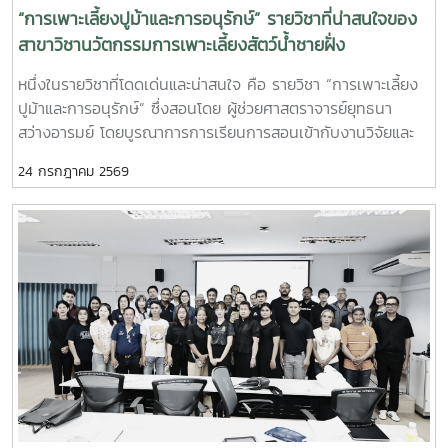
“การเพาะเลี้ยงปูม้าและการอนุรักษ์” รายวิชาที่น่าสนใจของ
สาขาวิชานวัตกรรมการเพาะเลี้ยงสัตว์น้ำชายฝั่ง
หนึ่งในรายวิชาที่โดดเด่นและน่าสนใจ คือ รายวิชา “การเพาะเลี้ยง
ปูม้าและการอนุรักษ์” ซึ่งสอนโดย ผู้ช่วยศาสตราจารย์ยุทธนา
สว่างอารมย์ โดยบูรณาการการเรียนการสอนเข้ากับงานวิจัยและ
การบริการวิชาการ เปิดโอกาสให้นักศึกษาได้เรียนรู้ทั้งภาคทฤษฎี
24 กรกฎาคม 2569
และภาคปฏิบัติ ตั้งแต่ชีววิทยาและวงจรชีวิตของปูม้า การเพาะเลี้ยง
การจัดการทรัพยากรสัตว์น้ำ ตลอดจนแนวทางการอนุรักษ์และการ
ฟื้นฟูทรัพยากรปูม้าในพื้นที่ชายฝั่งนักศึกษาจะได้ลงพื้นที่ปฏิบัติ
งานจริง ร่วมศึกษาวิจัยและทำกิจกรรมบริการวิชาการกับชุมชน
ภาคีเครือข่าย และหน่วยงานที่เกี่ยวข้อง เพื่อแลกเปลี่ยนองค์ความ
รู้และร่วมกันพัฒนาแนวทางการอนุรักษ์ทรัพยากรทางทะเล อัน
เป็นการสร้างประสบการณ์การเรียนรู้จากสถานการณ์จริง พร้อม
ปลูกฝังความรับผิดชอบต่อสังคมและสิ่งแวดล้อม