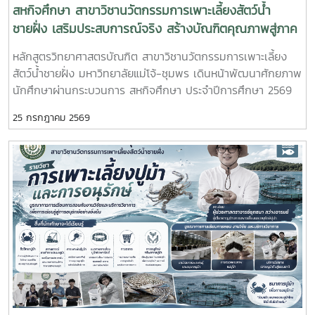
สหกิจศึกษา สาขาวิชานวัตกรรมการเพาะเลี้ยงสัตว์น้ำ
ชายฝั่ง เสริมประสบการณ์จริง สร้างบัณฑิตคุณภาพสู่ภาค
อุตสาหกรรมการผลิตสัตว์น้ำ
หลักสูตรวิทยาศาสตรบัณฑิต สาขาวิชานวัตกรรมการเพาะเลี้ยง
สัตว์น้ำชายฝั่ง มหาวิทยาลัยแม่โจ้-ชุมพร เดินหน้าพัฒนาศักยภาพ
นักศึกษาผ่านกระบวนการ สหกิจศึกษา ประจำปีการศึกษา 2569
โดยส่งนักศึกษาออกปฏิบัติงานจริงในสถานประกอบการและหน่วย
25 กรกฎาคม 2569
งานภาคีเครือข่ายเป็นระยะเวลา 4 เดือน เพื่อให้นักศึกษาได้เรียนรู้
จากประสบการณ์ตรง ควบคู่กับการนำองค์ความรู้จากห้องเรียนไป
ประยุกต์ใช้ในการทำงานจริงทั้งนี้ สหกิจศึกษาเป็นส่วนสำคัญของ
การจัดการเรียนการสอน ที่มุ่งเน้นการผลิตบัณฑิตให้มีความพร้อม
ทั้งด้านวิชาการและวิชาชีพ นักศึกษาจะได้ฝึกทักษะการทำงานใน
สภาพแวดล้อมจริง เรียนรู้การแก้ไขปัญหาเฉพาะหน้า อดทน สู้งาน
ซื่อสัตย์ มีสัมมาคารวะ ทำงานร่วมกับผู้อื่นได้ และการปรับตัวให้เข้า
กับองค์กร ตลอดจนพัฒนาทักษะวิชาชีพด้านการเพาะเลี้ยงสัตว์น้ำ
ชายฝั่ง ให้สอดคล้องกับความต้องการของภาคอุตสาหกรรมการ
ผลิตสัตว์น้ำและอื่นๆที่เกี่ยวข้อง