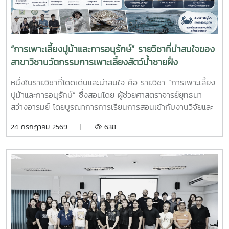
ความต้องการของภาคอุตสาหกรรมการผลิตสัตว์น้ำและอื่นๆที่
เกี่ยวข้อง
“การเพาะเลี้ยงปูม้าและการอนุรักษ์” รายวิชาที่น่าสนใจของ
สาขาวิชานวัตกรรมการเพาะเลี้ยงสัตว์น้ำชายฝั่ง
หนึ่งในรายวิชาที่โดดเด่นและน่าสนใจ คือ รายวิชา “การเพาะเลี้ยง
ปูม้าและการอนุรักษ์” ซึ่งสอนโดย ผู้ช่วยศาสตราจารย์ยุทธนา
สว่างอารมย์ โดยบูรณาการการเรียนการสอนเข้ากับงานวิจัยและ
การบริการวิชาการ เปิดโอกาสให้นักศึกษาได้เรียนรู้ทั้งภาคทฤษฎี
24 กรกฎาคม 2569 |
638
และภาคปฏิบัติ ตั้งแต่ชีววิทยาและวงจรชีวิตของปูม้า การเพาะ
เลี้ยง การจัดการทรัพยากรสัตว์น้ำ ตลอดจนแนวทางการอนุรักษ์
และการฟื้นฟูทรัพยากรปูม้าในพื้นที่ชายฝั่งนักศึกษาจะได้ลงพื้นที่
ปฏิบัติงานจริง ร่วมศึกษาวิจัยและทำกิจกรรมบริการวิชาการกับ
ชุมชน ภาคีเครือข่าย และหน่วยงานที่เกี่ยวข้อง เพื่อแลกเปลี่ยน
องค์ความรู้และร่วมกันพัฒนาแนวทางการอนุรักษ์ทรัพยากรทาง
ทะเล อันเป็นการสร้างประสบการณ์การเรียนรู้จากสถานการณ์
จริง พร้อมปลูกฝังความรับผิดชอบต่อสังคมและสิ่งแวดล้อม