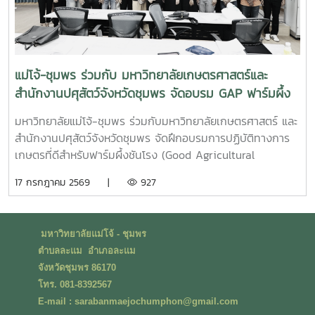
แม่โจ้-ชุมพร ร่วมกับ มหาวิทยาลัยเกษตรศาสตร์และ
สำนักงานปศุสัตว์จังหวัดชุมพร จัดอบรม GAP ฟาร์มผึ้ง
ชันโรง ยกระดับมาตรฐานการเลี้ยงสู่การพัฒนาเศรษฐกิจ
มหาวิทยาลัยแม่โจ้-ชุมพร ร่วมกับมหาวิทยาลัยเกษตรศาสตร์ และ
ชุมชนอย่างยั่งยืน
สำนักงานปศุสัตว์จังหวัดชุมพร จัดฝึกอบรมการปฏิบัติทางการ
เกษตรที่ดีสำหรับฟาร์มผึ้งชันโรง (Good Agricultural
Practices for Stingless Bee Farm: GAP) เมื่อวันที่ 9
17 กรกฎาคม 2569 |
927
กรกฎาคม พ.ศ. 2569 ณ ห้องประชุมชั้นดาดฟ้า อาคารบุญรอด
ศุภอุดมฤกษ์ มหาวิทยาลัยแม่โจ้-ชุมพรในการนี้ ดร.ฐิระ ทอง
เหลือ คณบดีมหาวิทยาลัยแม่โจ้-ชุมพร เป็นประธานกล่าวเปิดการ
มหาวิทยาลัยแม่โจ้ - ชุมพร
อบรม และอาจารย์วีรชัย เพชรสุทธิ์ รองคณบดีฝ่ายวิชาการ วิจัย
ตำบลละแม อำเภอละแม
และบริการวิชาการ กล่าวต้อนรับผู้เข้าร่วมอบรม โดยได้รับเกียรติ
จังหวัดชุมพร 86170
จากวิทยากรผู้ทรงคุณวุฒิจากสำนักงานปศุสัตว์เขต 8 จังหวัด
โทร. 081-8392567
สุราษฎร์ธานี นำโดย น.สพ.วิสูตร นวลขาว ผู้อำนวยการส่วน
E-mail : sarabanmaejochumphon@gmail.com
มาตรฐานการปศุสัตว์ และนางสาวมนธิยารัตน์ สังฆะโณ นัก