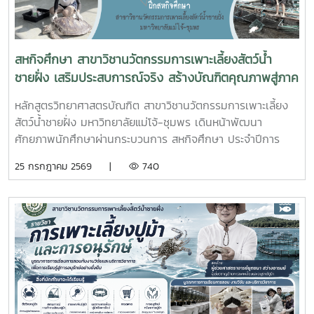
สิ่งปลูกสร้างจากกองทุนจัดรูปที่ดินเพื่อพัฒนาพื้นที่มติที่ประชุม
รับทราบรายละเอียดราคาและเห็นควรให้เสนอคณะกรรมการ
จังหวัดขอรับเงินอุดหนุนจากกกองทุนจัดรูปเพื่อพัฒนาพื้นที่
สหกิจศึกษา สาขาวิชานวัตกรรมการเพาะเลี้ยงสัตว์น้ำ
ชายฝั่ง เสริมประสบการณ์จริง สร้างบัณฑิตคุณภาพสู่ภาค
อุตสาหกรรมการผลิตสัตว์น้ำ
หลักสูตรวิทยาศาสตรบัณฑิต สาขาวิชานวัตกรรมการเพาะเลี้ยง
สัตว์น้ำชายฝั่ง มหาวิทยาลัยแม่โจ้-ชุมพร เดินหน้าพัฒนา
ศักยภาพนักศึกษาผ่านกระบวนการ สหกิจศึกษา ประจำปีการ
ศึกษา 2569 โดยส่งนักศึกษาออกปฏิบัติงานจริงในสถานประกอบ
25 กรกฎาคม 2569 |
740
การและหน่วยงานภาคีเครือข่ายเป็นระยะเวลา 4 เดือน เพื่อให้
นักศึกษาได้เรียนรู้จากประสบการณ์ตรง ควบคู่กับการนำองค์
ความรู้จากห้องเรียนไปประยุกต์ใช้ในการทำงานจริงทั้งนี้ สหกิจ
ศึกษาเป็นส่วนสำคัญของการจัดการเรียนการสอน ที่มุ่งเน้นการ
ผลิตบัณฑิตให้มีความพร้อมทั้งด้านวิชาการและวิชาชีพ นักศึกษา
จะได้ฝึกทักษะการทำงานในสภาพแวดล้อมจริง เรียนรู้การแก้ไข
ปัญหาเฉพาะหน้า อดทน สู้งาน ซื่อสัตย์ มีสัมมาคารวะ ทำงาน
ร่วมกับผู้อื่นได้ และการปรับตัวให้เข้ากับองค์กร ตลอดจนพัฒนา
ทักษะวิชาชีพด้านการเพาะเลี้ยงสัตว์น้ำชายฝั่ง ให้สอดคล้องกับ