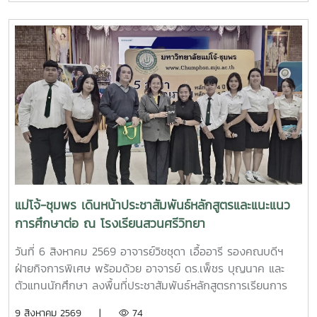
งานวิจัยไปสนับสนุนการพัฒนาท้องถิ่นและสร้างความเข้มแข็งให้
ระหว่างการประชุมและติดตามสถานการณ์การผลิตและการตลาด
แก่ชุมชนอย่างยั่งยืนมหาวิทยาลัยแม่โจ้–ชุมพร ร่วมสร้างเครือ
ผลไม้ โดยเฉพาะสินค้าทุเรียน ณ บริษัท ศิริมงคล คอร์เปอเรท
ข่ายทางวิชาการ ขับเคลื่อนงานวิจัย และสนับสนุนการจัดการ
กรุ๊ป จำกัด ตำบลนาโพธิ์ อำเภอสวี จังหวัดชุมพรทั้งนี้ นางศุภจี
ทรัพยากรทางทะเลโดยชุมชน เพื่อการพัฒนาท้องถิ่นอย่างยั่งยืน
สุธรรมพันธุ์ ได้ให้ความสนใจและชื่นชมการดำเนินงานของ
มหาวิทยาลัยแม่โจ้–ชุมพร ซึ่งได้นำนวัตกรรมการผลิตปุ๋ยหมัก
แบบไม่พลิกกลับกองด้วยวิธีวิศวกรรมแม่โจ้ 1 มาประยุกต์ใช้ใน
การจัดการเปลือกทุเรียน พร้อมมอบหมายสำนักงานพาณิชย์
จังหวัดชุมพรสนับสนุนการผลิตปุ๋ยอินทรีย์จากเปลือกทุเรียนอย่าง
เป็นรูปธรรมจังหวัดชุมพรมีการส่งออกเนื้อทุเรียนมากกว่า 9.5
ล้านกิโลกรัมต่อปี ส่งผลให้มีเปลือกทุเรียนเหลือทิ้งภายในจังหวัด
มากกว่า 20 ล้านกิโลกรัมต่อปี การนำนวัตกรรมดังกล่าวมาใช้จึง
เป็นแนวทางสำคัญในการจัดการวัสดุเหลือทิ้งจากภาคการเกษตร
แม่โจ้-ชุมพร เดินหน้าประชาสัมพันธ์หลักสูตรและแนะแนว
อย่างมีประสิทธิภาพ ลดผลกระทบต่อสิ่งแวดล้อม และเปลี่ยน
การศึกษาต่อ ณ โรงเรียนสวนศรีวิทยา
เปลือกทุเรียนให้เป็นปุ๋ยอินทรีย์ที่สามารถนำกลับมาใช้ประโยชน์
ทางการเกษตรได้การดำเนินงานนี้นับเป็นการเพิ่มมูลค่าให้แก่ของ
วันที่ 6 สิงหาคม 2569 อาจารย์วิชชุดา เอื้ออารี รองคณบดีฯ
เหลือใช้จากกระบวนการผลิตทุเรียน สอดคล้องกับแนวคิด Zero
ฝ่ายกิจการพิเศษ พร้อมด้วย อาจารย์ ดร.เพ็ชร บุญนาค และ
Waste หรือการมุ่งใช้ทรัพยากรอย่างคุ้มค่า ลดปริมาณของเสีย
ตัวแทนนักศึกษา ลงพื้นที่ประชาสัมพันธ์หลักสูตรการเรียนการ
และสร้างความยั่งยืนให้แก่ภาคเกษตรของจังหวัดชุมพรในระยะยาว
สอนของ มหาวิทยาลัยแม่โจ้-ชุมพร พร้อมทั้งประชาสัมพันธ์การ
9 สิงหาคม 2569 |
74