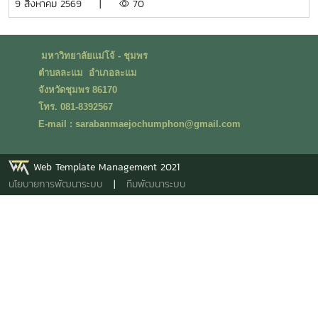
9 สิงหาคม 2569 |
70
การประชุมวิชาการระดับชาติ ด้านบริหารธุรกิจ นวัตกรรมและการ
จัดการสมัยใหม่ ปี 2569 (National Conference on Business
Administration, Innovation and Modern Management :
มหาวิทยาลัยแม่โจ้ - ชุมพร
NCBAIM 2026)การประชุมวิชาการในครั้งนี้เปิดโอกาสให้นัก
ตำบลละแม อำเภอละแม
วิชาการ นักวิจัย คณาจารย์ นิสิต นักศึกษา และบุคคลทั่วไปที่
จังหวัดชุมพร 86170
สนใจ ร่วมเผยแพร่ผลงานทางวิชาการ แลกเปลี่ยนองค์ความรู้
โทร. 081-8392567
และสร้างเครือข่ายความร่วมมือทางวิชาการ เพื่อพัฒนาองค์
E-mail : sarabanmaejochumphon@gmail.com
ความรู้สู่การประยุกต์ใช้ในภาคธุรกิจและสังคม ซึ่งจัดขึ้นระหว่าง
วันที่ 6-7 สิงหาคม 2569 ซึ่งจัดโดย วิทยาลัยนวัตกรรมและการ
จัดการมหาวิทยาลัยราชภัฏสวนสุนันทา
Web Template Management 2021
นโยบายการพัฒนาระบบ
|
ทีมพัฒนาระบบ