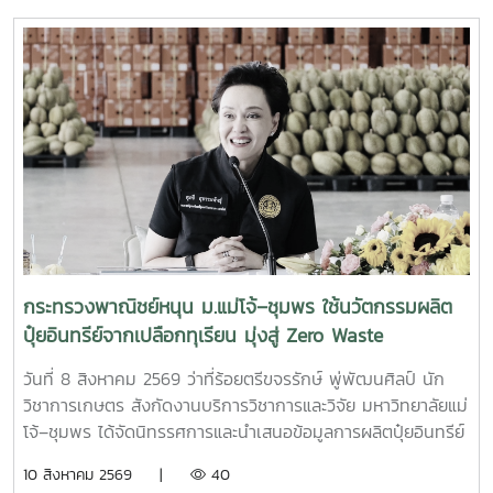
ห้องประชุมอาคารป้องกันและบรรเทาสาธารณภัย เทศบาลตำบล
ปะทิว อำเภอปะทิว จังหวัดชุมพรการประชุมจัดขึ้นโดย สำนักงาน
ทรัพยากรธรรมชาติและสิ่งแวดล้อมจังหวัดชุมพร ร่วมกับองค์กร
ความร่วมมือระหว่างประเทศของเยอรมัน (GIZ) ภายใต้โครงการ
Climate, Coastal and Marine Biodiversity (CCMB) โดยมี
มหาวิทยาลัยรามคำแหงและองค์การระหว่างประเทศเพื่อการ
อนุรักษ์ธรรมชาติ (IUCN) เป็นที่ปรึกษาโครงการการประชุมมี
วัตถุประสงค์เพื่อสร้างความรู้ ความเข้าใจ และการรับรู้ที่ถูกต้อง
เกี่ยวกับแนวคิด OECMs (Other Effective area-based
Conservation Measures) รวมถึงเปิดโอกาสให้ผู้นำชุมชน กลุ่ม
ประมง ประชาชน ผู้มีส่วนได้ส่วนเสีย และหน่วยงานที่เกี่ยวข้อง
ร่วมแลกเปลี่ยนความคิดเห็นเกี่ยวกับแนวทางการดำเนินงานใน
กระทรวงพาณิชย์หนุน ม.แม่โจ้–ชุมพร ใช้นวัตกรรมผลิต
พื้นที่ OECMs และการบริหารจัดการทรัพยากรทางทะเลโดยชุมชน
ปุ๋ยอินทรีย์จากเปลือกทุเรียน มุ่งสู่ Zero Waste
อย่างมีส่วนร่วมและยั่งยืนการเข้าร่วมประชุมของ อาจารย์วีรชัย
เพชรสุทธิ์ ในครั้งนี้ เป็นส่วนหนึ่งของการส่งเสริมบทบาทของ
วันที่ 8 สิงหาคม 2569 ว่าที่ร้อยตรีขจรรักษ์ พู่พัฒนศิลป์ นัก
มหาวิทยาลัยแม่โจ้–ชุมพรในการเชื่อมโยง งานวิชาการ งานวิจัย
วิชาการเกษตร สังกัดงานบริการวิชาการและวิจัย มหาวิทยาลัยแม่
และบริการวิชาการกับชุมชนและหน่วยงานภาคีเครือข่าย โดย
โจ้–ชุมพร ได้จัดนิทรรศการและนำเสนอข้อมูลการผลิตปุ๋ยอินทรีย์
เฉพาะด้านการบริหารจัดการทรัพยากรทางทะเลและชายฝั่ง ซึ่ง
จากเปลือกทุเรียน แด่นางศุภจี สุธรรมพันธุ์ รองนายกรัฐมนตรี
10 สิงหาคม 2569 |
40
สอดคล้องกับพันธกิจของมหาวิทยาลัยในการนำองค์ความรู้และ
และรัฐมนตรีว่าการกระทรวงพาณิชย์การนำเสนอครั้งนี้จัดขึ้น