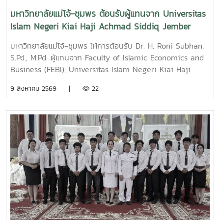
มหาวิทยาลัยแม่โจ้-ชุมพร ต้อนรับผู้แทนจาก Universitas
Islam Negeri Kiai Haji Achmad Siddiq Jember
สาธารณรัฐอินโดนีเซีย กระชับความร่วมมือทางวิชาการ
มหาวิทยาลัยแม่โจ้-ชุมพร ให้การต้อนรับ Dr. H. Roni Subhan,
ระหว่างประเทศ
S.Pd., M.Pd. ผู้แทนจาก Faculty of Islamic Economics and
Business (FEBI), Universitas Islam Negeri Kiai Haji
Achmad Siddiq Jember (UIN KHAS Jember), จังหวัดชวา
9 สิงหาคม 2569 |
22
ตะวันออก สาธารณรัฐอินโดนีเซีย ในโอกาสเดินทางเข้าเยี่ยม
คารวะและหารือความร่วมมือทางวิชาการกับมหาวิทยาลัยแม่โจ้-
ชุมพร ซึ่งทั้งสองสถาบันได้มีบันทึกข้อตกลงความร่วมมือทาง
วิชาการ (Memorandum of Understanding: MOU) ร่วมกัน
มาอย่างต่อเนื่องในการนี้ ดร.ฐิระ ทองเหลือ คณบดี ผู้ช่วย
ศาสตราจารย์ ดร.ชุมพล อังคณานนท์ หัวหน้าศูนย์ส่งเสริมและ
พัฒนาทรัพยากรมนุษย์ อาจารย์วัฒนา แดงประเทศ และ
นักศึกษาให้การต้อนรับอย่างอบอุ่น พร้อมแลกเปลี่ยนความคิด
เห็นเกี่ยวกับแนวทางการขับเคลื่อนความร่วมมือทางวิชาการใน
อนาคต เพื่อยกระดับการพัฒนาการศึกษา การวิจัย และการสร้าง
เครือข่ายระดับนานาชาติระหว่างประเทศไทยและสาธารณรัฐ