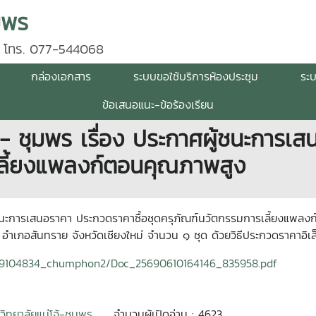
มพร
 โทร. 077-544068
กล่องเอกสาร
ระบบขอใช้บริการห้องประชุม
ระ
ข้อเสนอแนะ-ข้อร้องเรียน
 - ชุมพร เรื่อง ประกาศผู้ชนะการเ
เลี้ยงแพลงก์ตอนคุณภาพสูง
ู้ชนะการเสนอราคา ประกวดราคาซื้อชุดครุภัณฑ์นวัตกรรมการเลี้ยงแพล
าเภอสันทราย จังหวัดเชียงใหม่ จํานวน ๑ ชุด ด้วยวิธีประกวดราคาอิเ
1119104834_chumphon2/Doc_25690610164146_835958.pdf
วิทยาลัยแม่โจ้-ชุมพร
จำนวนผู้เปิดอ่าน : 4623