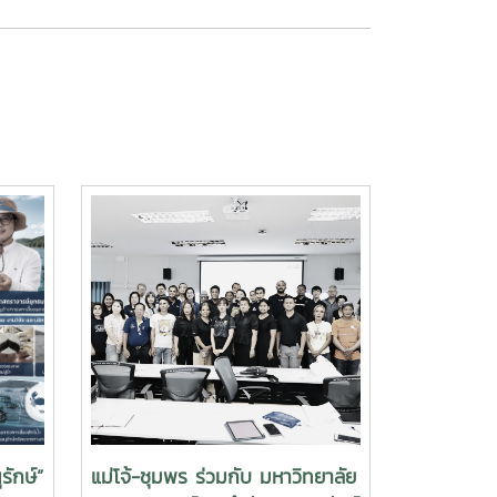
รักษ์”
แม่โจ้-ชุมพร ร่วมกับ มหาวิทยาลัย