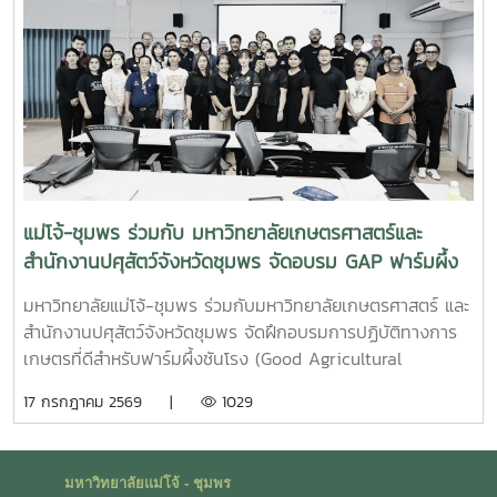
ชุมชน ภาคีเครือข่าย และหน่วยงานที่เกี่ยวข้อง เพื่อแลกเปลี่ยน
องค์ความรู้และร่วมกันพัฒนาแนวทางการอนุรักษ์ทรัพยากรทาง
ทะเล อันเป็นการสร้างประสบการณ์การเรียนรู้จากสถานการณ์
จริง พร้อมปลูกฝังความรับผิดชอบต่อสังคมและสิ่งแวดล้อม
แม่โจ้-ชุมพร ร่วมกับ มหาวิทยาลัยเกษตรศาสตร์และ
สำนักงานปศุสัตว์จังหวัดชุมพร จัดอบรม GAP ฟาร์มผึ้ง
ชันโรง ยกระดับมาตรฐานการเลี้ยงสู่การพัฒนาเศรษฐกิจ
มหาวิทยาลัยแม่โจ้-ชุมพร ร่วมกับมหาวิทยาลัยเกษตรศาสตร์ และ
ชุมชนอย่างยั่งยืน
สำนักงานปศุสัตว์จังหวัดชุมพร จัดฝึกอบรมการปฏิบัติทางการ
เกษตรที่ดีสำหรับฟาร์มผึ้งชันโรง (Good Agricultural
Practices for Stingless Bee Farm: GAP) เมื่อวันที่ 9
17 กรกฎาคม 2569 |
1029
กรกฎาคม พ.ศ. 2569 ณ ห้องประชุมชั้นดาดฟ้า อาคารบุญรอด
ศุภอุดมฤกษ์ มหาวิทยาลัยแม่โจ้-ชุมพรในการนี้ ดร.ฐิระ ทอง
เหลือ คณบดีมหาวิทยาลัยแม่โจ้-ชุมพร เป็นประธานกล่าวเปิดการ
มหาวิทยาลัยแม่โจ้ - ชุมพร
อบรม และอาจารย์วีรชัย เพชรสุทธิ์ รองคณบดีฝ่ายวิชาการ วิจัย