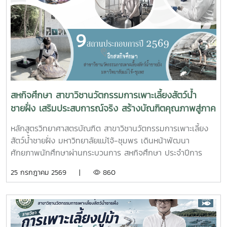
โครงการจัดรูปที่ดินเพื่อพัฒนาพื้นที่ส่วนจังหวัดชุมพร บริเวณ
ถนนผังเมืองรวม สาย ก3 และก4 ในเขตผังเมืองรวมชุมชน
ปากน้ำหลังสวน เข้าร่วมการประชุมฯ ดังกล่าว เพื่อพิจารณาขอ
ความเห็นชอบค่าชดเชยต้นไม้และพืชผล และค่าชดเชยอาคารและ
สิ่งปลูกสร้างจากกองทุนจัดรูปที่ดินเพื่อพัฒนาพื้นที่มติที่ประชุม
รับทราบรายละเอียดราคาและเห็นควรให้เสนอคณะกรรมการ
จังหวัดขอรับเงินอุดหนุนจากกกองทุนจัดรูปเพื่อพัฒนาพื้นที่
สหกิจศึกษา สาขาวิชานวัตกรรมการเพาะเลี้ยงสัตว์น้ำ
ชายฝั่ง เสริมประสบการณ์จริง สร้างบัณฑิตคุณภาพสู่ภาค
อุตสาหกรรมการผลิตสัตว์น้ำ
หลักสูตรวิทยาศาสตรบัณฑิต สาขาวิชานวัตกรรมการเพาะเลี้ยง
สัตว์น้ำชายฝั่ง มหาวิทยาลัยแม่โจ้-ชุมพร เดินหน้าพัฒนา
ศักยภาพนักศึกษาผ่านกระบวนการ สหกิจศึกษา ประจำปีการ
ศึกษา 2569 โดยส่งนักศึกษาออกปฏิบัติงานจริงในสถานประกอบ
25 กรกฎาคม 2569 |
860
การและหน่วยงานภาคีเครือข่ายเป็นระยะเวลา 4 เดือน เพื่อให้
นักศึกษาได้เรียนรู้จากประสบการณ์ตรง ควบคู่กับการนำองค์
ความรู้จากห้องเรียนไปประยุกต์ใช้ในการทำงานจริงทั้งนี้ สหกิจ
ศึกษาเป็นส่วนสำคัญของการจัดการเรียนการสอน ที่มุ่งเน้นการ
ผลิตบัณฑิตให้มีความพร้อมทั้งด้านวิชาการและวิชาชีพ นักศึกษา