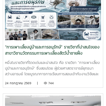
จะได้ฝึกทักษะการทำงานในสภาพแวดล้อมจริง เรียนรู้การแก้ไข
ปัญหาเฉพาะหน้า อดทน สู้งาน ซื่อสัตย์ มีสัมมาคารวะ ทำงาน
ร่วมกับผู้อื่นได้ และการปรับตัวให้เข้ากับองค์กร ตลอดจนพัฒนา
ทักษะวิชาชีพด้านการเพาะเลี้ยงสัตว์น้ำชายฝั่ง ให้สอดคล้องกับ
ความต้องการของภาคอุตสาหกรรมการผลิตสัตว์น้ำและอื่นๆที่
เกี่ยวข้อง
“การเพาะเลี้ยงปูม้าและการอนุรักษ์” รายวิชาที่น่าสนใจของ
สาขาวิชานวัตกรรมการเพาะเลี้ยงสัตว์น้ำชายฝั่ง
หนึ่งในรายวิชาที่โดดเด่นและน่าสนใจ คือ รายวิชา “การเพาะเลี้ยง
ปูม้าและการอนุรักษ์” ซึ่งสอนโดย ผู้ช่วยศาสตราจารย์ยุทธนา
สว่างอารมย์ โดยบูรณาการการเรียนการสอนเข้ากับงานวิจัยและ
การบริการวิชาการ เปิดโอกาสให้นักศึกษาได้เรียนรู้ทั้งภาคทฤษฎี
24 กรกฎาคม 2569 |
744
และภาคปฏิบัติ ตั้งแต่ชีววิทยาและวงจรชีวิตของปูม้า การเพาะ
เลี้ยง การจัดการทรัพยากรสัตว์น้ำ ตลอดจนแนวทางการอนุรักษ์
และการฟื้นฟูทรัพยากรปูม้าในพื้นที่ชายฝั่งนักศึกษาจะได้ลงพื้นที่
ปฏิบัติงานจริง ร่วมศึกษาวิจัยและทำกิจกรรมบริการวิชาการกับ