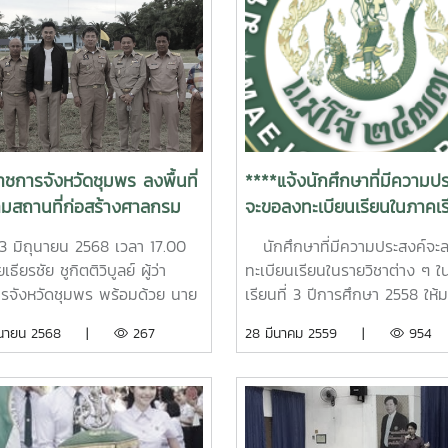
าราชการจังหวัดชุมพร ลงพื้นที่
****แจ้งนักศึกษาที่มีความป
ามสถานที่ก่อสร้างศาลกรม
จะขอลงทะเบียนเรียนในภาคเรี
ุมพรเขตอุดมศักดิ์
3 ปีการศึกษา 2558 (ภาคฤด
 13 มิถุนายน 2568 เวลา 17.00
นักศึกษาที่มีความประสงค์จะ
ร้อน)****
เธียรชัย ชูกิตติวิบูลย์ ผู้ว่า
ทะเบียนเรียนในรายวิชาต่าง ๆ 
รจังหวัดชุมพร พร้อมด้วย นาย
เรียนที่ 3 ปีการศึกษา 2558 ให้
 ชำนาญนา นายอำเภอละแม และ
ติดต่อเขียนคำร้อง(ทั่วไป)เพื่อขอ
ิถุนายน 2568 |
267
28 มีนาคม 2559 |
954
นทภพ เอื้ออารี สมาชิกสภา
รายวิชาและ นำส่งที่คุณภัทร์ธนกั
ดชุมพร เขต 1 ละแม ลงพื้นที่ดู
เตี่ยไพบูลย์ (พี่จุ๊) ที่ห้องงานบร
ี่และติดตามความก้าวหน้าในการ
ศึกษา ได้ตั้งแต่บัดนี้เป็นต้นไปถึงว
นก่อสร้างก่อสร้างศาลกรม
8 เมษายน
ุมพรเขตอุดมศักดิ์ บริเวณหน้า