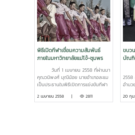
อนุกรรมการดำเนินการจัดการ
มหาวิ
พลังงาน มหาวิทยาลัยแม่โจ้ เป็น
อำเภอ
วิทยากรถ่ายทอดองค์ความรู้ แนวคิด
ดร.ฐิ
และแนวทางการจัดการพลังงานที่
คณบดี
สอดคล้องกับนโยบายการพัฒนาที่
รองคณ
ยั่งยืนกิจกรรมจะจัดขึ้นใน วันพุธที่ 11
ยุทธศ
กุมภาพันธ์ 2569 เวลา 09.00 –
วิญญู
พิธีเปิดกีฬาเชื่อมความสัมพันธ์
ขบวน
12.00 น. ผ่านระบบออนไลน์ Zoom
และบร
ภายในมหาวิทยาลัยแม่โจ้-ชุมพร
บัณฑ
Meetingจึงขอเชิญบุคลากรและ
หัวหน
"คาวบอยเกมส์" ครั้งที่ 14
บัตร ค
นักศึกษาเข้าร่วมรับฟังการบรรยายดัง
คุณภา
วันที่ 1 เมษายน 2558 ที่ผ่านมา
วันพฤ
กล่าวโดยพร้อมเพรียงกัน เพื่อร่วมเป็น
รายงา
คุณวนิพงศ์ มุณีน้อย นายอำเภอละแม
2558 
ส่วนหนึ่งในการขับเคลื่อนการใช้
ก่อสร้
เป็นประธานในพิธีเปิดการแข่งขันกีฬา
อำนวย
พลังงานอย่างรู้คุณค่าและมี
หน้าไว
เชื่อมความสัมพันธ์ภายในมหาวิทยาลัย
พร้อม
2 เมษายน 2558 |
2811
20 ก
ประสิทธิภาพ ตลอดจนปฏิบัติตาม
สนับส
แม่โจ้-ชุมพร "คาวบอยเกมส์" ครั้งที่
ร่วมพ
มาตรการอาคารควบคุมพลังงานของ
14 ณ สนามกีฬามหาวิทยาลัยแม่โจ้-
สำเร็
มหาวิทยาลัยต่อไป
ชุมพร โดยมีการประกวดขบวนพาเหรด
2556-
กองเชียร์ เชียร์ลีดเดอร์ของแต่ละสี
พระเจ
การแข่งขันกีฬารอบชิงชนะเลิศ การ
ลักษณ