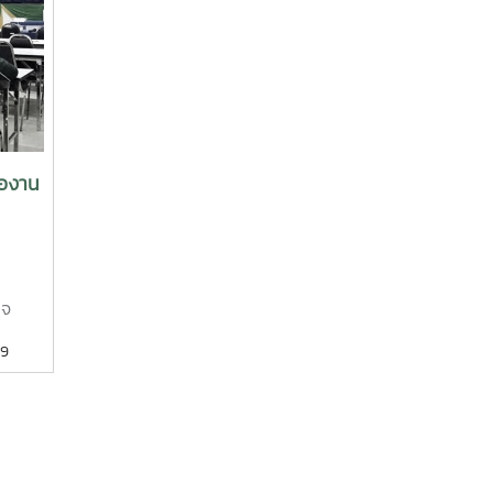
สาขาพัฒนาการท่องเที่ยว
มหาวิทยาลัยแม่โจ้-ชุมพร เข้าร่วม
ประชุมเชิงปฏิบัติการเครือข่ายเยาวชน
สิ่งแวดล้อม ระดับประเทศ เพื่อการก้าว
เข้าเป็นมหาวิทยาลัยสีเขียว (Green
University) สู่การปฏิบัติจริงอย่าง
เป็นรูปธรรม ระหว่างวันที่ ๒๗-๒๙
่องาน
สิงหาคม ๒๕๕๘ ณ โรงแรมภูเขางาม
รีสอร์ท จังหวัดนครนายก โดยกรมส่ง
เสริมคุณภาพสิ่งแวดล้อม
ิจ
าน
39
นิช