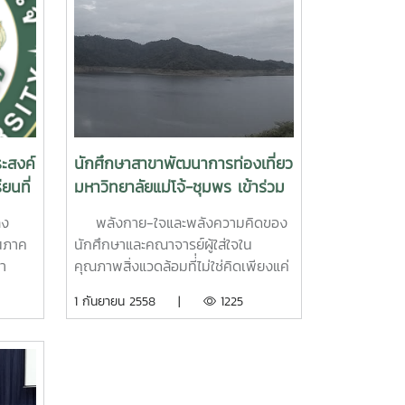
ระสงค์
นักศึกษาสาขาพัฒนาการท่องเที่ยว
ยนที่
มหาวิทยาลัยแม่โจ้-ชุมพร เข้าร่วม
ู
ประชุมเชิงปฏิบัติการเครือข่าย
ลง
พลังกาย-ใจและพลังความคิดของ
เยาวชนสิ่งแวดล้อม ระดับประเทศ
ในภาค
นักศึกษาและคณาจารย์ผู้ใส่ใจใน
เพื่อการก้าวเข้าเป็นมหาวิทยาลัยสี
มา
คุณภาพสิ่งแวดล้อมที่่ไม่ใช่คิดเพียงแค่
เขียว (Green University)
เปิด
ตนอยู่ได้ แต่หวังให้ผู้อื่น-สังคมอยู่ได้
1 กันยายน 2558 |
1225
ลย์
ด้วย เพราะการร่วมกันปกป้อง
ิการการ
ทรัพยากรธรรมชาติและสิ่งแวดล้อม
ันที่
โดยมุ่งกระทำให้เกิดการเปลี่ยนแปลง
เริ่มจากมหาวิทยาลัยตนเองแล้วขยาย
เป็นเครือข่าย จากการนำพานักศึกษา