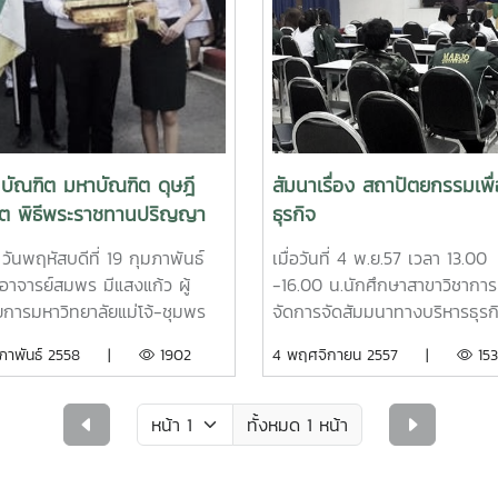
ทยาลัยแม่โจ้-ชุมพร ตำบลละแม
ละแม จังหวัดชุมพรอาจารย์
ระ ทองเหลือ
 อาจารย์ ดร.จักรกฤช ณ นคร
บดีฯ ฝ่ายบริหารและ
าสตร์ ผศ.ดร.กมลวรรณ ศุภ
 รองคณบดีฯ ฝ่ายวิชาการ วิจัย
บัณฑิต มหาบัณฑิต ดุษฎี
สัมนาเรื่อง สถาปัตยกรรมเพื
ิการวิชาการ ดร.ณรงค์ โยธิน
ิต พิธีพระราชทานปริญญา
ธุรกิจ
้างานนโยบาย แผนและประกัน
รั้งที่ 37
พ ต้อนรับและนำดูสถานที่ และ
หัสบดีที่ 19 กุมภาพันธ์
เมื่อวันที่ 4 พ.ย.57 เวลา 13.00
นความพร้อมด้านพื้นที่สำหรับ
อาจารย์สมพร มีแสงแก้ว ผู้
-16.00 น.นักศึกษาสาขาวิชาการ
าง โดยได้กันพื้นที่บริเวณด้าน
การมหาวิทยาลัยแม่โจ้-ชุมพร
จัดการจัดสัมมนาทางบริหารธุรก
้แล้ว มหาวิทยาลัยพร้อมให้การ
ด้วยผู้บริหาร คณาจารย์ เข้า
หัวข้อเรื่อง"สถาปัตยกรรมเพื่อง
ุมภาพันธ์ 2558 |
1902
4 พฤศจิกายน 2557 |
15
นุนการก่อสร้างดังกล่าว
ิธีพระราชทานปริญญาบัตร แก่ผู้
ธุรกิจ" โดยมี อ.ดร.นรา พงษ์พา
จการศึกษาประจำปีการศึกษา
เป็นวิทยากร ให้ความรู้
2557 (ครั้งที่ 37) จากสมเด็จ
ทั้งหมด 1 หน้า
้าลูกเธอเจ้าฟ้าจุฬาภรณวลัย
์ อัครราชกุมารี ณ ศูนย์กีฬา