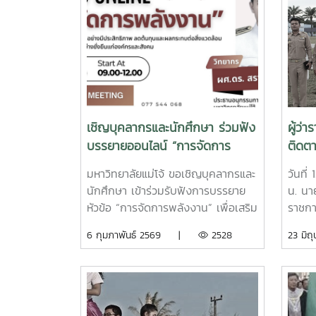
เชิญบุคลากรและนักศึกษา ร่วมฟัง
ผู้ว่
บรรยายออนไลน์ “การจัดการ
ติดต
พลังงาน” เสริมความรู้ สู่การใช้
หลวงช
มหาวิทยาลัยแม่โจ้ ขอเชิญบุคลากรและ
วันที่
พลังงานอย่างยั่งยืน
นักศึกษา เข้าร่วมรับฟังการบรรยาย
น. นาย
หัวข้อ “การจัดการพลังงาน” เพื่อเสริม
ราชกา
สร้างความรู้ ความเข้าใจ และตระหนัก
เอนก
6 กุมภาพันธ์ 2569 |
2528
23 ม
ถึงความสำคัญของการใช้พลังงาน
นายนั
อย่างมีประสิทธิภาพและยั่งยืน ภายใน
จังหวั
องค์กรการศึกษาการบรรยายในครั้งนี้
สถานท
ได้รับเกียรติจาก ผู้ช่วยศาสตราจารย์
วางแผ
ดร.สราวุธ พลวงษ์ศรี ประธาน
หลวงช