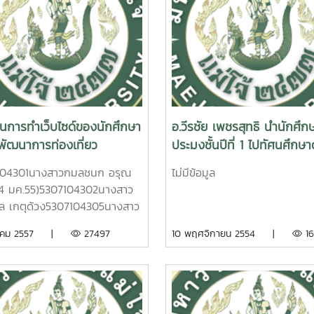
นการทำเว็บไซด์ของนักศึกษา
อ.วีรชัย เพชรสุทธิ นำนักศึก
พัฒนาการท่องเที่ยว
ประมงชั้นปีที่ 1 ไปทัศนศึกษา
ิชา สธ211 ภาคเรียนที่
ที่ศูนย์วิจัยและพัฒนาประมงช
104301นางสาวกมลชนก อรุณ
ไม่มีข้อมูล
4)
ชุมพร
24 มค.55)5307104302นางสาว
 เกตุด้วง5307104305นางสาว
ช ด้วงเพ็ง(24 มค.
ราคม 2557 |
27497
10 พฤศจิกายน 2554 |
16
307104306นางสาวชนาพร ทอง
24 มค. 55)5307104308นายณ
เพชรเครือ()5307104309นาย
 ชินโคตร(24 มค.
07104310นางสาวดวงแก้ว บุญ