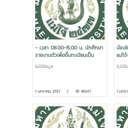
พิรุณ
55)53
พิรุณ
55)53
มค. 5
วงศ์ค
55)5
- เวลา 08.00-15.00 น. นักศึกษา
น้องใ
ลือสว
รายงานตัวเพื่อขึ้นทะเบียนเป็น
แม่โจ
พัชญ์
นักศึกษาใหม่และรับการตรวจ
เชียง
55)53
ไม่มีข้อมูล
ไม่มีข้
ร่างกาย ณ ศูนย์กีฬากาญจนา
ชู(24
ภิเษก รัชกาลที่ 9 - เวลา 18.00?
พนาพร
21.00 น. ประชุมนักศึกษาใหม่ ณ
55)5
1 มกราคม 2557 |
18047
1 มก
ลานกิจกรรมหอพักหญิง 9
กิจเจ
55)53
คำ()5
ประยุ
55)53
ครุฑ(