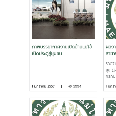
ภาพบรรยากาศงานเปิดบ้านแม่โจ้
ผลงา
เปิดประตู่สู่ชุมชน
สาขา
(รายว
5307
1/255
สุข (
กรกมล
ชนานุ
1 มกราคม 2557 |
5994
1 มก
55)5
ไสล(
พงศ์ 
ณัฐพล
55)53