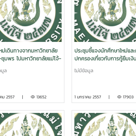
รักษา(24 มค.
07104311นางสาวดวงขวัญ บุญ
รักษา(24 มค.
07104312นายตรัมีซู ยูโซะ(24
5)5307104313นางสาวทัดดาว
ำจันทร์(24 มค.
307104315นางสาวเบญจมาภรณ์
หม่เดินทางจากมหาวิทยาลัย
ประชุมชี้แจงนักศึกษาใหม่และผ
ัสดิ์()5307104316นางสาวปรีญา
้-ชุมพร ไปมหาวิทยาลัยแม่โจ้-
ปกครองเกี่ยวกับการกู้ยืมเงิ
 อาริยโรจน์กุล(24 มค.
ใหม่ เวลา 17.00 น.
กองทุนให้กู้ยืมเพื่อการศึกษา
07104318นางสาวปิยนุช เกื้อ
อมูล
ไม่มีข้อมูล
 มค. 55)5307104319นางสาว
รณ อ่างแก้ว(24 มค.
307104320นางสาวพรรณราย
ราคม 2557 |
13652
1 มกราคม 2557 |
17903
า(24 มค.
07104321นางสาวพรรณี ศรี
307104322นายสุรศักดิ์ เกียรติ
กต์(24 มค.
07104324นางสาวอุมาภรณ์ มี
24 มค. 55)