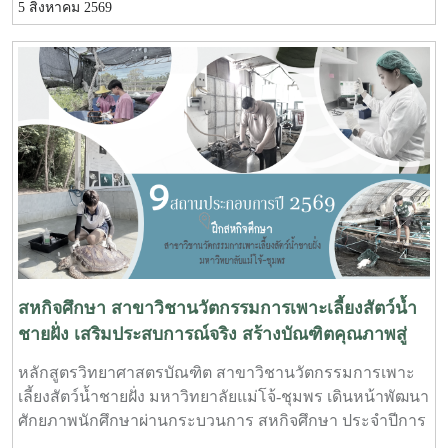
5 สิงหาคม 2569
ถนนผังเมืองรวม สาย ก3 และ ก4ในเขตผังเมืองรวมชุมชน
ปากน้ำหลังสวน จังหวัดชุมพร ครั้งที่ 2/2569 ณ ห้องประชุม
เกาะทองหลาง ชั้น 3 ศาลากลางจังหวัดชุมพร โดยมีนายจักร
พงศ์ นิลไพรัช ธนารักษ์พื้นที่ชุมพร เป็นประธานในการ
ประชุมในการนี้ นายอุดม จิตตวงค์ โยธาธิการและผังเมือง
จังหวัดชุมพร พร้อมด้วยคณะที่ปรึกษาโครงการจัดรูปที่ดิน
เพื่อพัฒนาพื้นที่ส่วนจังหวัดชุมพร บริเวณถนนผังเมืองรวม
สาย ก3 และก4 ในเขตผังเมืองรวมชุมชนปากน้ำหลังสวน เข้า
ร่วมการประชุมฯ ดังกล่าว เพื่อพิจารณาขอความเห็นชอบค่า
ชดเชยต้นไม้และพืชผล และค่าชดเชยอาคารและสิ่งปลูก
สร้างจากกองทุนจัดรูปที่ดินเพื่อพัฒนาพื้นที่มติที่ประชุม รับ
ทราบรายละเอียดราคาและเห็นควรให้เสนอคณะกรรมการ
จังหวัดขอรับเงินอุดหนุนจากกกองทุนจัดรูปเพื่อพัฒนาพื้นที่
สหกิจศึกษา สาขาวิชานวัตกรรมการเพาะเลี้ยงสัตว์น้ำ
ชายฝั่ง เสริมประสบการณ์จริง สร้างบัณฑิตคุณภาพสู่
ภาคอุตสาหกรรมการผลิตสัตว์น้ำ
หลักสูตรวิทยาศาสตรบัณฑิต สาขาวิชานวัตกรรมการเพาะ
เลี้ยงสัตว์น้ำชายฝั่ง มหาวิทยาลัยแม่โจ้-ชุมพร เดินหน้าพัฒนา
ศักยภาพนักศึกษาผ่านกระบวนการ สหกิจศึกษา ประจำปีการ
ศึกษา 2569 โดยส่งนักศึกษาออกปฏิบัติงานจริงในสถาน