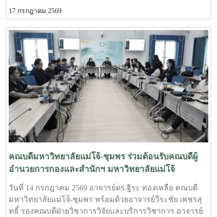
มหาวิทยาลัยแม่โจ้ กับ พิชญาเพรียงทราย โดยมี อาจารย์
โดยมี ว่าที่ร้อยตรีขจรรักษ์ พู่พัฒนศิลป์ นักวิชาการเกษตร
17 กรกฎาคม 2569
ดร.ฐิระ ทองเหลือ คณบดีมหาวิทยาลัยแม่โจ้-ชุมพร เป็นผู้
งานบริการวิชาการและวิจัย มหาวิทยาลัยแม่โจ้-ชุมพร เป็นผู้
แทนมหาวิทยาลัยร่วมลงนาม กับ นายสุรชัย ธรรมคุณ ผู้แทน
ร่วมโครงการและประสานงานการจัดอบรมร่วมกับ นายวุฒิ
พิชญาเพรียงทรายพร้อมกันนี้ อาจารย์ ดร.จักรกฤช ณ นคร
นันท์ จีบบรรจง นักวิชาการสัตวบาล สำนักงานปศุสัตว์จังหวัด
รองคณบดีฯ ฝ่ายบริหารและยุทธศาสตร์ อาจารย์วีรชัย เพชร
ชุมพรทั้งนี้ มีผู้เข้าร่วมการฝึกอบรมจำนวน 33 คน จากจังหวัด
สุทธิ์ รองคณบดีฯ ฝ่ายวิชาการ วิจัย และบริการวิชาการ และ
ระนอง จังหวัดประจวบคีรีขันธ์ และจังหวัดชุมพร
ดร.ณรงค์ โยธิน หัวหน้างานนโยบาย แผน และประกัน
คุณภาพ ร่วมเป็นสักขีพยานในพิธีลงนามการลงนามบันทึก
ความเข้าใจในครั้งนี้ มีวัตถุประสงค์เพื่อสร้างความร่วมมือใน
การพัฒนาการจัดการเรียนการสอน การบริการวิชาการ การ
แลกเปลี่ยนองค์ความรู้ เทคโนโลยี และประสบการณ์ระหว่าง
มหาวิทยาลัยกับสถานประกอบการ รวมถึงการร่วมกันพัฒนา
ศักยภาพนักศึกษาให้มีความรู้ ทักษะ และสมรรถนะวิชาชีพที่
ตรงตามความต้องการของตลาดแรงงาน นอกจากนี้ ยังมุ่งส่ง
คณบดีมหาวิทยาลัยแม่โจ้-ชุมพร ร่วมต้อนรับคณบดีผู้
เสริมให้สถานประกอบการเป็นแหล่งฝึกปฏิบัติงาน แหล่งเรียน
อำนวยการกองและสำนักฯ มหาวิทยาลัยแม่โจ้
รู้ แหล่งเสริมสร้างประสบการณ์วิชาชีพสำหรับนักศึกษา เพื่อ
วันที่ 14 กรกฎาคม 2569 อาจารย์ดร.ฐิระ ทองเหลือ คณบดี
เปิดโอกาสให้นักศึกษาได้เรียนรู้จากการปฏิบัติงานจริง
มหาวิทยาลัยแม่โจ้-ชุมพร พร้อมด้วยอาจารย์วีระชัย เพชรสุ
พัฒนาทักษะการทำงาน และเตรียมความพร้อมก่อนเข้าสู่
ทธิ์ รองคณบดีฝ่ายวิชาการวิจัยและบริการวิชาการ อาจารย์
การประกอบอาชีพ อันจะนำไปสู่การผลิตบัณฑิตที่มีคุณภาพ