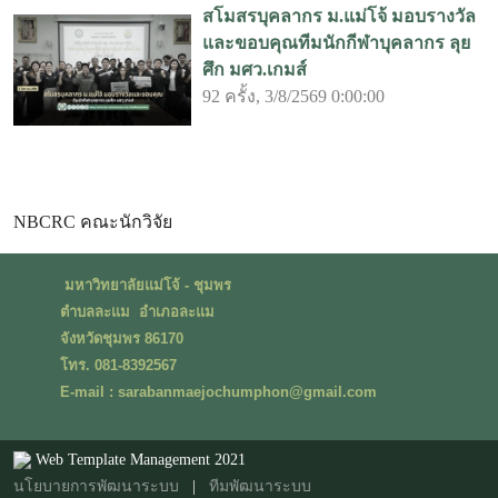
สโมสรบุคลากร ม.แม่โจ้ มอบรางวัล
และขอบคุณทีมนักกีฬาบุคลากร ลุย
ศึก มศว.เกมส์
92 ครั้ง, 3/8/2569 0:00:00
NBCRC คณะนักวิจัย
มหาวิทยาลัยแม่โจ้ - ชุมพร
ตำบลละแม อำเภอละแม
จังหวัดชุมพร 86170
โทร. 081-8392567
E-mail : sarabanmaejochumphon@gmail.com
Web Template Management 2021
นโยบายการพัฒนาระบบ
|
ทีมพัฒนาระบบ