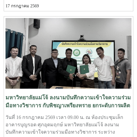
Practices for Stingless Bee Farm: GAP) เมื่อวันที่ 9 กรกฎาคม
17 กรกฎาคม 2569
พ.ศ. 2569 ณ ห้องประชุมชั้นดาดฟ้า อาคารบุญรอดศุภอุดม
ฤกษ์ มหาวิทยาลัยแม่โจ้-ชุมพรในการนี้ ดร.ฐิระ ทองเหลือ
คณบดีมหาวิทยาลัยแม่โจ้-ชุมพร เป็นประธานกล่าวเปิดการ
อบรม และอาจารย์วีรชัย เพชรสุทธิ์ รองคณบดีฝ่ายวิชาการ
วิจัยและบริการวิชาการ กล่าวต้อนรับผู้เข้าร่วมอบรม โดยได้
รับเกียรติจากวิทยากรผู้ทรงคุณวุฒิจากสำนักงานปศุสัตว์เขต
8 จังหวัดสุราษฎร์ธานี นำโดย น.สพ.วิสูตร นวลขาว ผู้อำนวย
การส่วนมาตรฐานการปศุสัตว์ และนางสาวมนธิยารัตน์ สังฆ
ะโณ นักวิชาการสัตวบาล ถ่ายทอดความรู้ในหัวข้อ “การ
ปฏิบัติทางการเกษตรที่ดีสำหรับฟาร์มผึ้งชันโรงการฝึกอบรม
ครั้งนี้เป็นส่วนหนึ่งของโครงการ “การเลี้ยงชันโรงในระบบ
นิเวศเกษตรพื้นที่ปลูกกาแฟ จังหวัดชุมพรโดยมี ผศ.ดร.ชามา
อินซอน ภาควิชากีฏวิทยา คณะเกษตร มหาวิทยาลัย
มหาวิทยาลัยแม่โจ้ ลงนามบันทึกความเข้าใจความร่วม
เกษตรศาสตร์ เป็นหัวหน้าโครงการ และเป็นวิทยากรบรรยาย
มือทางวิชาการ กับพิชญาเพรียงทราย ยกระดับการผลิต
ในหัวข้อการเลี้ยงชันโรงในระบบนิเวศเกษตรพื้นที่ปลูกกาแฟ
บัณฑิตคุณภาพ เชื่อมโยงการเรียนรู้สู่ภาคปฏิบัติ
วันที่ 16 กรกฎาคม 2569 เวลา 09.00 น. ณ ห้องประชุมเล็ก
นอกจากนี้ ยังได้รับเกียรติจาก รศ.ดร.ฑีฆา โยธาภักดี
อาคารบุญรอด ศุภอุดมฤกษ์ มหาวิทยาลัยแม่โจ้ ลงนาม
มหาวิทยาลัยแม่โจ้-แพร่ เฉลิมพระเกียรติ บรรยายในหัวข้อ
บันทึกความเข้าใจความร่วมมือทางวิชาการ ระหว่าง
“มูลค่าทางเศรษฐศาสตร์ของการเลี้ยงชันโรงในสวนกาแฟ