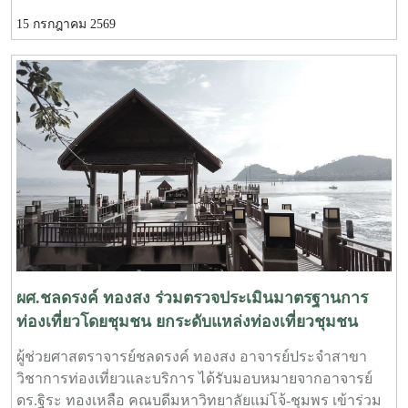
วิชชุดา เอื้ออารี รองคณบดีฝ่ายกิจการพิเศษ นางสาวตรีชฎา
มีศักยภาพ และสามารถตอบสนองต่อการพัฒนาประเทศได้
15 กรกฎาคม 2569
สุวรรณโน ผู้อำนวยการสำนักงานคณบดี มหาวิทยาลัยแม่โจ้-
อย่างยั่งยืนต่อไป
ชุมพร ให้การต้อนรับคณบดี ผู้อำนวยการกองฯ และสำนักฯ
มหาวิทยาลัยแม่โจ้ ในโอกาสที่เข้าร่วมโครงการ “สัมมนา
หัวหน้าส่วนงาน (Dean forum) สัญจร มหาวิทยาลัยแม่โจ้-
ชุมพร” ในระหว่างวันที่ 13-15 กรกฎาคม 2569 ณ
มหาวิทยาลัยแม่โจ้-ชุมพร อำเภอละแม จังหวัดชุมพร พร้อม
กันนี้คณบดี ผู้อำนวยการกองฯ และผู้อำนวยการสำนักฯ ได้
เยี่ยมชมกิจการของมหาวิทยาลัยแม่โจ้-ชุมพร และความร่วม
มือทางวิชาการกับภาคเอกชนทั้งด้านพืชและประมงชายฝั่ง
โดยโครงการดังกล่าวมุ่งเน้นที่จะแลกเปลี่ยนเรียนรู้ “แนวทาง
การขับเคลื่อนและประเมินผลการดำเนินงานตามคำรับรอง
ปฏิบัติการปฏิบัติการ ประจำปีงบประมาณ 2570-2571 ตาม
เกณฑ์การประกันคุณภาพการศึกษาเพื่อการดำเนินการที่เป็น
ผศ.ชลดรงค์ ทองสง ร่วมตรวจประเมินมาตรฐานการ
เลิศ (EdPEx)
ท่องเที่ยวโดยชุมชน ยกระดับแหล่งท่องเที่ยวชุมชน
จังหวัดชุมพร
ผู้ช่วยศาสตราจารย์ชลดรงค์ ทองสง อาจารย์ประจำสาขา
วิชาการท่องเที่ยวและบริการ ได้รับมอบหมายจากอาจารย์
ดร.ฐิระ ทองเหลือ คณบดีมหาวิทยาลัยแม่โจ้-ชุมพร เข้าร่วม