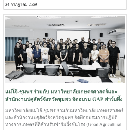
การสอนเข้ากับงานวิจัยและการบริการวิชาการ เปิดโอกาส
24 กรกฎาคม 2569
ให้นักศึกษาได้เรียนรู้ทั้งภาคทฤษฎีและภาคปฏิบัติ ตั้งแต่
ชีววิทยาและวงจรชีวิตของปูม้า การเพาะเลี้ยง การจัดการ
ทรัพยากรสัตว์น้ำ ตลอดจนแนวทางการอนุรักษ์และการฟื้นฟู
ทรัพยากรปูม้าในพื้นที่ชายฝั่งนักศึกษาจะได้ลงพื้นที่ปฏิบัติ
งานจริง ร่วมศึกษาวิจัยและทำกิจกรรมบริการวิชาการกับ
ชุมชน ภาคีเครือข่าย และหน่วยงานที่เกี่ยวข้อง เพื่อแลก
เปลี่ยนองค์ความรู้และร่วมกันพัฒนาแนวทางการอนุรักษ์
ทรัพยากรทางทะเล อันเป็นการสร้างประสบการณ์การเรียนรู้
จากสถานการณ์จริง พร้อมปลูกฝังความรับผิดชอบต่อสังคม
และสิ่งแวดล้อม
แม่โจ้-ชุมพร ร่วมกับ มหาวิทยาลัยเกษตรศาสตร์และ
สำนักงานปศุสัตว์จังหวัดชุมพร จัดอบรม GAP ฟาร์มผึ้ง
ชันโรง ยกระดับมาตรฐานการเลี้ยงสู่การพัฒนา
มหาวิทยาลัยแม่โจ้-ชุมพร ร่วมกับมหาวิทยาลัยเกษตรศาสตร์
เศรษฐกิจชุมชนอย่างยั่งยืน
และสำนักงานปศุสัตว์จังหวัดชุมพร จัดฝึกอบรมการปฏิบัติ
ทางการเกษตรที่ดีสำหรับฟาร์มผึ้งชันโรง (Good Agricultural