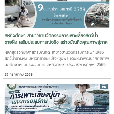
ปากน้ำหลังสวน เข้าร่วมการประชุมฯ ดังกล่าว เพื่อพิจารณาขอ
ความเห็นชอบค่าชดเชยต้นไม้และพืชผล และค่าชดเชยอาคารและสิ่ง
ปลูกสร้างจากกองทุนจัดรูปที่ดินเพื่อพัฒนาพื้นที่มติที่ประชุม รับ
ทราบรายละเอียดราคาและเห็นควรให้เสนอคณะกรรมการจังหวัด
ขอรับเงินอุดหนุนจากกกองทุนจัดรูปเพื่อพัฒนาพื้นที่
สหกิจศึกษา สาขาวิชานวัตกรรมการเพาะเลี้ยงสัตว์น้ำ
ชายฝั่ง เสริมประสบการณ์จริง สร้างบัณฑิตคุณภาพสู่ภาค
อุตสาหกรรมการผลิตสัตว์น้ำ
หลักสูตรวิทยาศาสตรบัณฑิต สาขาวิชานวัตกรรมการเพาะเลี้ยง
สัตว์น้ำชายฝั่ง มหาวิทยาลัยแม่โจ้-ชุมพร เดินหน้าพัฒนาศักยภาพ
นักศึกษาผ่านกระบวนการ สหกิจศึกษา ประจำปีการศึกษา 2569
โดยส่งนักศึกษาออกปฏิบัติงานจริงในสถานประกอบการและหน่วย
25 กรกฎาคม 2569
งานภาคีเครือข่ายเป็นระยะเวลา 4 เดือน เพื่อให้นักศึกษาได้เรียนรู้
จากประสบการณ์ตรง ควบคู่กับการนำองค์ความรู้จากห้องเรียนไป
ประยุกต์ใช้ในการทำงานจริงทั้งนี้ สหกิจศึกษาเป็นส่วนสำคัญของ
การจัดการเรียนการสอน ที่มุ่งเน้นการผลิตบัณฑิตให้มีความพร้อม
ทั้งด้านวิชาการและวิชาชีพ นักศึกษาจะได้ฝึกทักษะการทำงานใน
สภาพแวดล้อมจริง เรียนรู้การแก้ไขปัญหาเฉพาะหน้า อดทน สู้งาน
ซื่อสัตย์ มีสัมมาคารวะ ทำงานร่วมกับผู้อื่นได้ และการปรับตัวให้เข้า