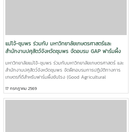
เป็นการสร้างประสบการณ์การเรียนรู้จากสถานการณ์จริง พร้อม
ปลูกฝังความรับผิดชอบต่อสังคมและสิ่งแวดล้อม
แม่โจ้-ชุมพร ร่วมกับ มหาวิทยาลัยเกษตรศาสตร์และ
สำนักงานปศุสัตว์จังหวัดชุมพร จัดอบรม GAP ฟาร์มผึ้ง
ชันโรง ยกระดับมาตรฐานการเลี้ยงสู่การพัฒนาเศรษฐกิจ
มหาวิทยาลัยแม่โจ้-ชุมพร ร่วมกับมหาวิทยาลัยเกษตรศาสตร์ และ
ชุมชนอย่างยั่งยืน
สำนักงานปศุสัตว์จังหวัดชุมพร จัดฝึกอบรมการปฏิบัติทางการ
เกษตรที่ดีสำหรับฟาร์มผึ้งชันโรง (Good Agricultural
Practices for Stingless Bee Farm: GAP) เมื่อวันที่ 9
17 กรกฎาคม 2569
กรกฎาคม พ.ศ. 2569 ณ ห้องประชุมชั้นดาดฟ้า อาคารบุญรอด
ศุภอุดมฤกษ์ มหาวิทยาลัยแม่โจ้-ชุมพรในการนี้ ดร.ฐิระ ทองเหลือ
คณบดีมหาวิทยาลัยแม่โจ้-ชุมพร เป็นประธานกล่าวเปิดการอบรม
และอาจารย์วีรชัย เพชรสุทธิ์ รองคณบดีฝ่ายวิชาการ วิจัยและ
บริการวิชาการ กล่าวต้อนรับผู้เข้าร่วมอบรม โดยได้รับเกียรติจาก
วิทยากรผู้ทรงคุณวุฒิจากสำนักงานปศุสัตว์เขต 8 จังหวัด