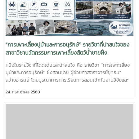
กับองค์กร ตลอดจนพัฒนาทักษะวิชาชีพด้านการเพาะเลี้ยงสัตว์น้ำ
ชายฝั่ง ให้สอดคล้องกับความต้องการของภาคอุตสาหกรรมการ
ผลิตสัตว์น้ำและอื่นๆที่เกี่ยวข้อง
“การเพาะเลี้ยงปูม้าและการอนุรักษ์” รายวิชาที่น่าสนใจของ
สาขาวิชานวัตกรรมการเพาะเลี้ยงสัตว์น้ำชายฝั่ง
หนึ่งในรายวิชาที่โดดเด่นและน่าสนใจ คือ รายวิชา “การเพาะเลี้ยง
ปูม้าและการอนุรักษ์” ซึ่งสอนโดย ผู้ช่วยศาสตราจารย์ยุทธนา
สว่างอารมย์ โดยบูรณาการการเรียนการสอนเข้ากับงานวิจัยและ
การบริการวิชาการ เปิดโอกาสให้นักศึกษาได้เรียนรู้ทั้งภาคทฤษฎี
24 กรกฎาคม 2569
และภาคปฏิบัติ ตั้งแต่ชีววิทยาและวงจรชีวิตของปูม้า การเพาะเลี้ยง
การจัดการทรัพยากรสัตว์น้ำ ตลอดจนแนวทางการอนุรักษ์และการ
ฟื้นฟูทรัพยากรปูม้าในพื้นที่ชายฝั่งนักศึกษาจะได้ลงพื้นที่ปฏิบัติ
งานจริง ร่วมศึกษาวิจัยและทำกิจกรรมบริการวิชาการกับชุมชน
ภาคีเครือข่าย และหน่วยงานที่เกี่ยวข้อง เพื่อแลกเปลี่ยนองค์ความ
รู้และร่วมกันพัฒนาแนวทางการอนุรักษ์ทรัพยากรทางทะเล อัน