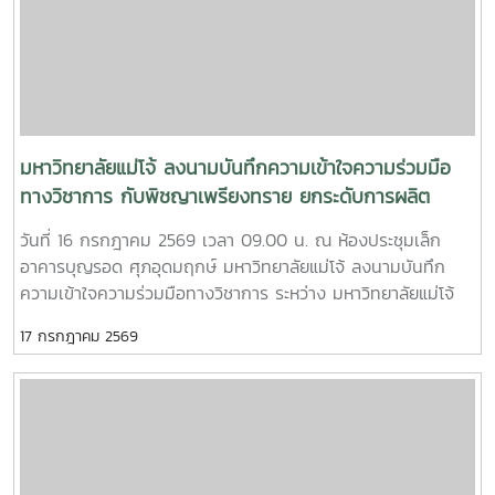
สุราษฎร์ธานี นำโดย น.สพ.วิสูตร นวลขาว ผู้อำนวยการส่วน
มาตรฐานการปศุสัตว์ และนางสาวมนธิยารัตน์ สังฆะโณ นัก
วิชาการสัตวบาล ถ่ายทอดความรู้ในหัวข้อ “การปฏิบัติทางการ
เกษตรที่ดีสำหรับฟาร์มผึ้งชันโรงการฝึกอบรมครั้งนี้เป็นส่วนหนึ่ง
ของโครงการ “การเลี้ยงชันโรงในระบบนิเวศเกษตรพื้นที่ปลูก
กาแฟ จังหวัดชุมพรโดยมี ผศ.ดร.ชามา อินซอน ภาควิชากีฏวิทยา
คณะเกษตร มหาวิทยาลัยเกษตรศาสตร์ เป็นหัวหน้าโครงการ และ
มหาวิทยาลัยแม่โจ้ ลงนามบันทึกความเข้าใจความร่วมมือ
เป็นวิทยากรบรรยายในหัวข้อการเลี้ยงชันโรงในระบบนิเวศเกษตร
ทางวิชาการ กับพิชญาเพรียงทราย ยกระดับการผลิต
พื้นที่ปลูกกาแฟนอกจากนี้ ยังได้รับเกียรติจาก รศ.ดร.ฑีฆา โยธา
บัณฑิตคุณภาพ เชื่อมโยงการเรียนรู้สู่ภาคปฏิบัติ
วันที่ 16 กรกฎาคม 2569 เวลา 09.00 น. ณ ห้องประชุมเล็ก
ภักดี มหาวิทยาลัยแม่โจ้-แพร่ เฉลิมพระเกียรติ บรรยายในหัวข้อ
อาคารบุญรอด ศุภอุดมฤกษ์ มหาวิทยาลัยแม่โจ้ ลงนามบันทึก
“มูลค่าทางเศรษฐศาสตร์ของการเลี้ยงชันโรงในสวนกาแฟโดยมี
ความเข้าใจความร่วมมือทางวิชาการ ระหว่าง มหาวิทยาลัยแม่โจ้
ว่าที่ร้อยตรีขจรรักษ์ พู่พัฒนศิลป์ นักวิชาการเกษตร งานบริการ
กับ พิชญาเพรียงทราย โดยมี อาจารย์ ดร.ฐิระ ทองเหลือ คณบดี
วิชาการและวิจัย มหาวิทยาลัยแม่โจ้-ชุมพร เป็นผู้ร่วมโครงการและ
17 กรกฎาคม 2569
มหาวิทยาลัยแม่โจ้-ชุมพร เป็นผู้แทนมหาวิทยาลัยร่วมลงนาม กับ
ประสานงานการจัดอบรมร่วมกับ นายวุฒินันท์ จีบบรรจง นัก
นายสุรชัย ธรรมคุณ ผู้แทนพิชญาเพรียงทรายพร้อมกันนี้
วิชาการสัตวบาล สำนักงานปศุสัตว์จังหวัดชุมพรทั้งนี้ มีผู้เข้าร่วม
อาจารย์ ดร.จักรกฤช ณ นคร รองคณบดีฯ ฝ่ายบริหารและ
การฝึกอบรมจำนวน 33 คน จากจังหวัดระนอง จังหวัด
ยุทธศาสตร์ อาจารย์วีรชัย เพชรสุทธิ์ รองคณบดีฯ ฝ่ายวิชาการ
ประจวบคีรีขันธ์ และจังหวัดชุมพร
วิจัย และบริการวิชาการ และ ดร.ณรงค์ โยธิน หัวหน้างานนโยบาย
แผน และประกันคุณภาพ ร่วมเป็นสักขีพยานในพิธีลงนามการลง