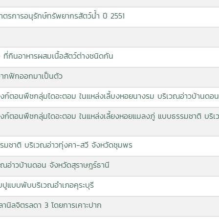
ตรการอนุรักษ์ทรัพยากรสัตว์น้ำ ปี 2551
ที่กินอาหารผสมเนื้อสัตว์ต่างชนิดกัน
จากฟักออกมาเป็นตัว
ตอนพืชกลุ่มไดอะตอม ในแหล่งเลี้บงหอยนางรม บริเวณอ่าวบ้านดอน จ
อนพืชกลุ่มไดอะตอม ในแหล่งเลี้ยงหอยแมลงภู่ แบบธรรมชาติ บริเวณอ
มชาติ บริเวณอ่าวทุ่งคา-สวี จังหวัดชุมพร
ณอ่าวบ้านดอน จังหวัดสุราษฎร์ธานี
บปูแบบพับบริเวณอำเภอคุระบุรี
ปลานิลจิตรลดา 3 โดยการเคาะปาก