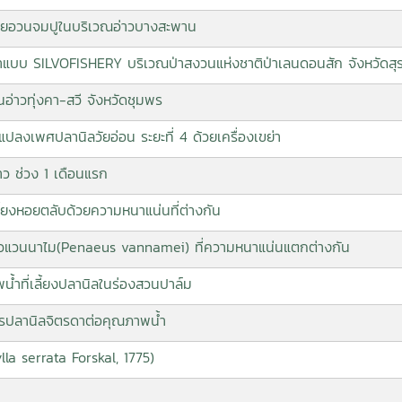
วยอวนจมปูในบริเวณอ่าวบางสะพาน
น้ำแบบ SILVOFISHERY บริเวณป่าสงวนแห่งชาติป่าเลนดอนสัก จังหวัดสุร
นอ่าวทุ่งคา-สวี จังหวัดชุมพร
ปลงเพศปลานิลวัยอ่อน ระยะที่ 4 ด้วยเครื่องเขย่า
าว ช่วง 1 เดือนแรก
้ยงหอยตลับด้วยความหนาแน่นที่ต่างกัน
าวแวนนาไม(Penaeus vannamei) ที่ความหนาแน่นแตกต่างกัน
ำที่เลี้ยงปลานิลในร่องสวนปาล์ม
ารปลานิลจิตรดาต่อคุณภาพน้ำ
a serrata Forskal, 1775)