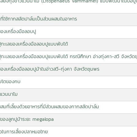
ลี้ยงกุ้งขาวแวนนาไม (Litopenaeus Vammamei) แบบพัฒนาในบ่อปูพื้
ี่ใช้กากสลัดปาล์มเป็นส่วนผสมในอาหาร
ของเครื่องมือลอบปู
ปูทะเลของเครื่องมือลอบปูแบบพับได้
ปูทะเลของเครื่องมือลอบปูแบบพับได้ กรณีศึกษา อ่างทุ่งคา-สวี จังหวัด
องเครื่องมือลอบปูม้าในอ่าวสวี-ทุ่งคา จังหวัดชุมพร
ิบโตของกบ
วแวนนาไม
มที่เลี้ยงด้วยอาหารที่มีส่วนผสมของกากสลัดปาล์ม
ของลูกปูม้าระยะ megalopa
าวในการเลี้ยงปลาหมอไทย