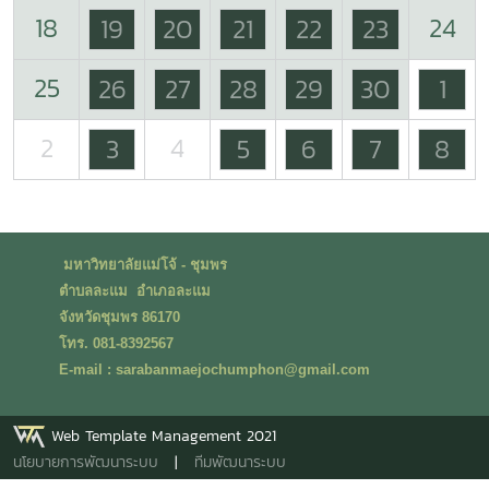
18
24
19
20
21
22
23
25
26
27
28
29
30
1
2
4
3
5
6
7
8
มหาวิทยาลัยแม่โจ้ - ชุมพร
ตำบลละแม อำเภอละแม
จังหวัดชุมพร 86170
โทร. 081-8392567
E-mail : sarabanmaejochumphon@gmail.com
Web Template Management 2021
นโยบายการพัฒนาระบบ
|
ทีมพัฒนาระบบ