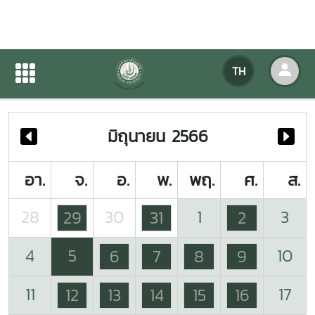
ปฏิทินกิจกรรมของหน่วยงาน
TH
หน้าแรก
ปฏิทินกิจกรรมของหน่วยงาน
มิถุนายน 2566
อา.
จ.
อ.
พ.
พฤ.
ศ.
ส.
28
30
1
3
29
31
2
4
5
10
6
7
8
9
11
17
12
13
14
15
16