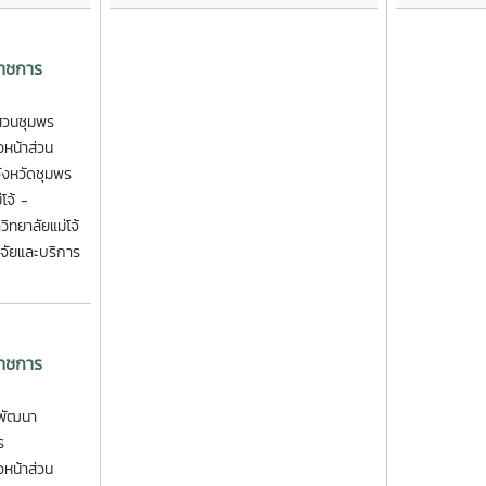
ราชการ
ชสวนชุมพร
วหน้าส่วน
ังหวัดชุมพร
โจ้ -
ทยาลัยแม่โจ้
ิจัยและบริการ
ราชการ
ะพัฒนา
ร
วหน้าส่วน