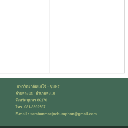
มหาวิทยาลัยแม่โจ้ - ชุมพร
ตำบลละแม อำเภอละแม
จังหวัดชุมพร 86170
โทร. 081-8392567
E-mail : sarabanmaejochumphon@gmail.com