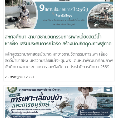
ปากน้ำหลังสวน เข้าร่วมการประชุมฯ ดังกล่าว เพื่อพิจารณาขอ
ความเห็นชอบค่าชดเชยต้นไม้และพืชผล และค่าชดเชยอาคารและสิ่ง
ปลูกสร้างจากกองทุนจัดรูปที่ดินเพื่อพัฒนาพื้นที่มติที่ประชุม รับ
ทราบรายละเอียดราคาและเห็นควรให้เสนอคณะกรรมการจังหวัด
ขอรับเงินอุดหนุนจากกกองทุนจัดรูปเพื่อพัฒนาพื้นที่
สหกิจศึกษา สาขาวิชานวัตกรรมการเพาะเลี้ยงสัตว์น้ำ
ชายฝั่ง เสริมประสบการณ์จริง สร้างบัณฑิตคุณภาพสู่ภาค
อุตสาหกรรมการผลิตสัตว์น้ำ
หลักสูตรวิทยาศาสตรบัณฑิต สาขาวิชานวัตกรรมการเพาะเลี้ยง
สัตว์น้ำชายฝั่ง มหาวิทยาลัยแม่โจ้-ชุมพร เดินหน้าพัฒนาศักยภาพ
นักศึกษาผ่านกระบวนการ สหกิจศึกษา ประจำปีการศึกษา 2569
โดยส่งนักศึกษาออกปฏิบัติงานจริงในสถานประกอบการและหน่วย
25 กรกฎาคม 2569
งานภาคีเครือข่ายเป็นระยะเวลา 4 เดือน เพื่อให้นักศึกษาได้เรียนรู้
จากประสบการณ์ตรง ควบคู่กับการนำองค์ความรู้จากห้องเรียนไป
ประยุกต์ใช้ในการทำงานจริงทั้งนี้ สหกิจศึกษาเป็นส่วนสำคัญของ
การจัดการเรียนการสอน ที่มุ่งเน้นการผลิตบัณฑิตให้มีความพร้อม
ทั้งด้านวิชาการและวิชาชีพ นักศึกษาจะได้ฝึกทักษะการทำงานใน
สภาพแวดล้อมจริง เรียนรู้การแก้ไขปัญหาเฉพาะหน้า อดทน สู้งาน
ซื่อสัตย์ มีสัมมาคารวะ ทำงานร่วมกับผู้อื่นได้ และการปรับตัวให้เข้า