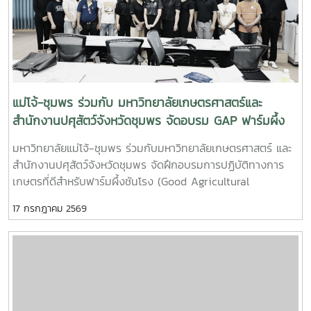
เป็นการสร้างประสบการณ์การเรียนรู้จากสถานการณ์จริง พร้อม
ปลูกฝังความรับผิดชอบต่อสังคมและสิ่งแวดล้อม
แม่โจ้-ชุมพร ร่วมกับ มหาวิทยาลัยเกษตรศาสตร์และ
สำนักงานปศุสัตว์จังหวัดชุมพร จัดอบรม GAP ฟาร์มผึ้ง
ชันโรง ยกระดับมาตรฐานการเลี้ยงสู่การพัฒนาเศรษฐกิจ
มหาวิทยาลัยแม่โจ้-ชุมพร ร่วมกับมหาวิทยาลัยเกษตรศาสตร์ และ
ชุมชนอย่างยั่งยืน
สำนักงานปศุสัตว์จังหวัดชุมพร จัดฝึกอบรมการปฏิบัติทางการ
เกษตรที่ดีสำหรับฟาร์มผึ้งชันโรง (Good Agricultural
Practices for Stingless Bee Farm: GAP) เมื่อวันที่ 9
17 กรกฎาคม 2569
กรกฎาคม พ.ศ. 2569 ณ ห้องประชุมชั้นดาดฟ้า อาคารบุญรอด
ศุภอุดมฤกษ์ มหาวิทยาลัยแม่โจ้-ชุมพรในการนี้ ดร.ฐิระ ทองเหลือ
คณบดีมหาวิทยาลัยแม่โจ้-ชุมพร เป็นประธานกล่าวเปิดการอบรม
และอาจารย์วีรชัย เพชรสุทธิ์ รองคณบดีฝ่ายวิชาการ วิจัยและ
บริการวิชาการ กล่าวต้อนรับผู้เข้าร่วมอบรม โดยได้รับเกียรติจาก
วิทยากรผู้ทรงคุณวุฒิจากสำนักงานปศุสัตว์เขต 8 จังหวัด