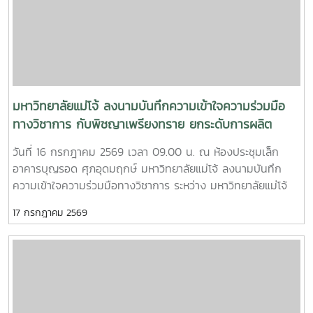
สุราษฎร์ธานี นำโดย น.สพ.วิสูตร นวลขาว ผู้อำนวยการส่วน
มาตรฐานการปศุสัตว์ และนางสาวมนธิยารัตน์ สังฆะโณ นัก
วิชาการสัตวบาล ถ่ายทอดความรู้ในหัวข้อ “การปฏิบัติทางการ
เกษตรที่ดีสำหรับฟาร์มผึ้งชันโรงการฝึกอบรมครั้งนี้เป็นส่วนหนึ่ง
ของโครงการ “การเลี้ยงชันโรงในระบบนิเวศเกษตรพื้นที่ปลูก
กาแฟ จังหวัดชุมพรโดยมี ผศ.ดร.ชามา อินซอน ภาควิชากีฏวิทยา
คณะเกษตร มหาวิทยาลัยเกษตรศาสตร์ เป็นหัวหน้าโครงการ และ
มหาวิทยาลัยแม่โจ้ ลงนามบันทึกความเข้าใจความร่วมมือ
เป็นวิทยากรบรรยายในหัวข้อการเลี้ยงชันโรงในระบบนิเวศเกษตร
ทางวิชาการ กับพิชญาเพรียงทราย ยกระดับการผลิต
พื้นที่ปลูกกาแฟนอกจากนี้ ยังได้รับเกียรติจาก รศ.ดร.ฑีฆา โยธา
บัณฑิตคุณภาพ เชื่อมโยงการเรียนรู้สู่ภาคปฏิบัติ
วันที่ 16 กรกฎาคม 2569 เวลา 09.00 น. ณ ห้องประชุมเล็ก
ภักดี มหาวิทยาลัยแม่โจ้-แพร่ เฉลิมพระเกียรติ บรรยายในหัวข้อ
อาคารบุญรอด ศุภอุดมฤกษ์ มหาวิทยาลัยแม่โจ้ ลงนามบันทึก
“มูลค่าทางเศรษฐศาสตร์ของการเลี้ยงชันโรงในสวนกาแฟโดยมี
ความเข้าใจความร่วมมือทางวิชาการ ระหว่าง มหาวิทยาลัยแม่โจ้
ว่าที่ร้อยตรีขจรรักษ์ พู่พัฒนศิลป์ นักวิชาการเกษตร งานบริการ
กับ พิชญาเพรียงทราย โดยมี อาจารย์ ดร.ฐิระ ทองเหลือ คณบดี
วิชาการและวิจัย มหาวิทยาลัยแม่โจ้-ชุมพร เป็นผู้ร่วมโครงการและ
17 กรกฎาคม 2569
มหาวิทยาลัยแม่โจ้-ชุมพร เป็นผู้แทนมหาวิทยาลัยร่วมลงนาม กับ
ประสานงานการจัดอบรมร่วมกับ นายวุฒินันท์ จีบบรรจง นัก
นายสุรชัย ธรรมคุณ ผู้แทนพิชญาเพรียงทรายพร้อมกันนี้
วิชาการสัตวบาล สำนักงานปศุสัตว์จังหวัดชุมพรทั้งนี้ มีผู้เข้าร่วม
อาจารย์ ดร.จักรกฤช ณ นคร รองคณบดีฯ ฝ่ายบริหารและ
การฝึกอบรมจำนวน 33 คน จากจังหวัดระนอง จังหวัด
ยุทธศาสตร์ อาจารย์วีรชัย เพชรสุทธิ์ รองคณบดีฯ ฝ่ายวิชาการ
ประจวบคีรีขันธ์ และจังหวัดชุมพร
วิจัย และบริการวิชาการ และ ดร.ณรงค์ โยธิน หัวหน้างานนโยบาย
แผน และประกันคุณภาพ ร่วมเป็นสักขีพยานในพิธีลงนามการลง