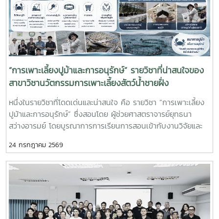
กับองค์กร ตลอดจนพัฒนาทักษะวิชาชีพด้านการเพาะเลี้ยงสัตว์น้ำ
ชายฝั่ง ให้สอดคล้องกับความต้องการของภาคอุตสาหกรรมการ
ผลิตสัตว์น้ำและอื่นๆที่เกี่ยวข้อง
“การเพาะเลี้ยงปูม้าและการอนุรักษ์” รายวิชาที่น่าสนใจของ
สาขาวิชานวัตกรรมการเพาะเลี้ยงสัตว์น้ำชายฝั่ง
หนึ่งในรายวิชาที่โดดเด่นและน่าสนใจ คือ รายวิชา “การเพาะเลี้ยง
ปูม้าและการอนุรักษ์” ซึ่งสอนโดย ผู้ช่วยศาสตราจารย์ยุทธนา
สว่างอารมย์ โดยบูรณาการการเรียนการสอนเข้ากับงานวิจัยและ
การบริการวิชาการ เปิดโอกาสให้นักศึกษาได้เรียนรู้ทั้งภาคทฤษฎี
24 กรกฎาคม 2569
และภาคปฏิบัติ ตั้งแต่ชีววิทยาและวงจรชีวิตของปูม้า การเพาะเลี้ยง
การจัดการทรัพยากรสัตว์น้ำ ตลอดจนแนวทางการอนุรักษ์และการ
ฟื้นฟูทรัพยากรปูม้าในพื้นที่ชายฝั่งนักศึกษาจะได้ลงพื้นที่ปฏิบัติ
งานจริง ร่วมศึกษาวิจัยและทำกิจกรรมบริการวิชาการกับชุมชน
ภาคีเครือข่าย และหน่วยงานที่เกี่ยวข้อง เพื่อแลกเปลี่ยนองค์ความ
รู้และร่วมกันพัฒนาแนวทางการอนุรักษ์ทรัพยากรทางทะเล อัน