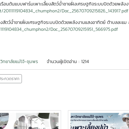
รือนต้นแบบฟาร์มเพาะเลี้ยงสัตว์น้้าชายฝั่งเศรษฐกิจระบบปิดด้วยพลัง
nt/20111119104834_chumphon2/Doc_25670709215826_143917.pdf
ยงสัตว์น้้าชายฝั่งเศรษฐกิจระบบปิดด้วยพลังงานแสงอาทิตย์ ต้าบลละแม 
111119104834_chumphon2/Doc_25670709215951_566975.pdf
วิทยาลัยแม่โจ้-ชุมพร
จำนวนผู้เปิดอ่าน : 1214
/ประกวดราคา