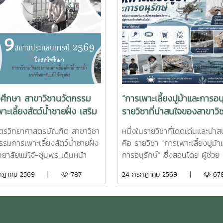
จศึกษา สาขาวิชานวัตกรรม
“การเพาะเลี้ยงปูม้าและการอนุ
าะเลี้ยงสัตว์น้ำชายฝั่ง เสริม
รายวิชาที่น่าสนใจของสาขาวิ
บการณ์จริง สร้างบัณฑิต
นวัตกรรมการเพาะเลี้ยงสัตว์น
ูตรวิทยาศาสตรบัณฑิต สาขาวิชา
หนึ่งในรายวิชาที่โดดเด่นและน่า
าพสู่ภาคอุตสาหกรรมการ
ชายฝั่ง
รมการเพาะเลี้ยงสัตว์น้ำชายฝั่ง
คือ รายวิชา “การเพาะเลี้ยงปูม้า
ัตว์น้ำ
ทยาลัยแม่โจ้-ชุมพร เดินหน้า
การอนุรักษ์” ซึ่งสอนโดย ผู้ช่วย
ศักยภาพนักศึกษาผ่าน
ศาสตราจารย์ยุทธนา สว่างอารม
รกฎาคม 2569 |
787
24 กรกฎาคม 2569 |
67
นการ สหกิจศึกษา ประจำปีการ
บูรณาการการเรียนการสอนเข้า
 2569 โดยส่งนักศึกษาออก
วิจัยและการบริการวิชาการ เปิด
ติงานจริงในสถานประกอบการและ
ให้นักศึกษาได้เรียนรู้ทั้งภาคทฤษ
งานภาคีเครือข่ายเป็นระยะเวลา 4
ภาคปฏิบัติ ตั้งแต่ชีววิทยาและว