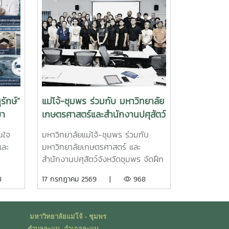
รักษ์”
แม่โจ้-ชุมพร ร่วมกับ มหาวิทยาลัย
ชา
เกษตรศาสตร์และสำนักงานปศุสัตว์
้ำ
จังหวัดชุมพร จัดอบรม GAP
สนใจ
มหาวิทยาลัยแม่โจ้-ชุมพร ร่วมกับ
ฟาร์มผึ้งชันโรง ยกระดับมาตรฐาน
และ
มหาวิทยาลัยเกษตรศาสตร์ และ
การเลี้ยงสู่การพัฒนาเศรษฐกิจ
สำนักงานปศุสัตว์จังหวัดชุมพร จัดฝึก
ชุมชนอย่างยั่งยืน
ย์ โดย
อบรมการปฏิบัติทางการเกษตรที่ดี
8
17 กรกฎาคม 2569 |
968
กับงาน
สำหรับฟาร์มผึ้งชันโรง (Good
โอกาส
Agricultural Practices for
ฎีและ
Stingless Bee Farm: GAP) เมื่อวันที่
มหาวิทยาลัยแม่โจ้ - ชุมพร
งจร
9 กรกฎาคม พ.ศ. 2569 ณ ห้อง
ตำบลละแม อำเภอละแม