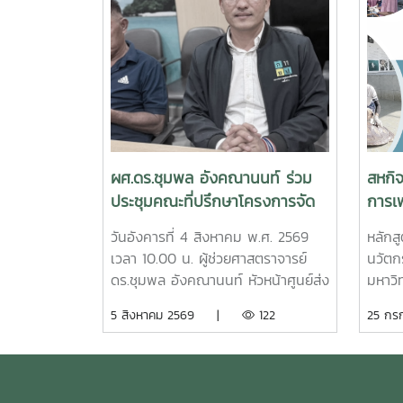
ผศ.ดร.ชุมพล อังคณานนท์ ร่วม
สหกิ
ประชุมคณะที่ปรึกษาโครงการจัด
การเพ
รูปที่ดินเพื่อพัฒนาพื้นที่จังหวัด
ประส
วันอังคารที่ 4 สิงหาคม พ.ศ. 2569
หลักส
ชุมพร ครั้งที่ 2/2569
คุณภ
เวลา 10.00 น. ผู้ช่วยศาสตราจารย์
นวัตกร
ผลิตส
ดร.ชุมพล อังคณานนท์ หัวหน้าศูนย์ส่ง
มหาวิ
เสริมและพัฒนาทรัพยากรมนุษย์ เข้า
พัฒนา
5 สิงหาคม 2569 |
122
25 ก
ร่วมประชุมคณะที่ปรึกษาโครงการจัด
กระบว
รูปที่ดินเพื่อพัฒนาพื้นที่ส่วนจังหวัด
ศึกษา
ชุมพร บริเวณถนนผังเมืองรวม สาย
ปฏิบั
ก3 และ ก4ในเขตผังเมืองรวมชุมชน
หน่วย