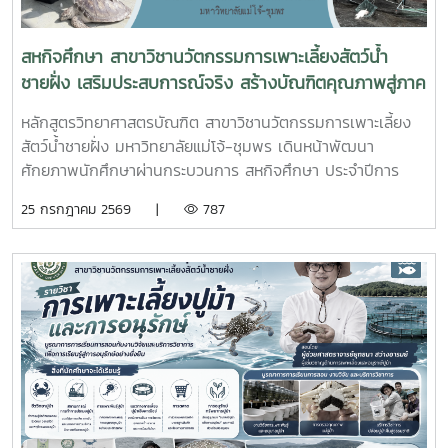
จังหวัดขอรับเงินอุดหนุนจากกกองทุนจัดรูปเพื่อพัฒนาพื้นที่
สหกิจศึกษา สาขาวิชานวัตกรรมการเพาะเลี้ยงสัตว์น้ำ
ชายฝั่ง เสริมประสบการณ์จริง สร้างบัณฑิตคุณภาพสู่ภาค
อุตสาหกรรมการผลิตสัตว์น้ำ
หลักสูตรวิทยาศาสตรบัณฑิต สาขาวิชานวัตกรรมการเพาะเลี้ยง
สัตว์น้ำชายฝั่ง มหาวิทยาลัยแม่โจ้-ชุมพร เดินหน้าพัฒนา
ศักยภาพนักศึกษาผ่านกระบวนการ สหกิจศึกษา ประจำปีการ
ศึกษา 2569 โดยส่งนักศึกษาออกปฏิบัติงานจริงในสถานประกอบ
25 กรกฎาคม 2569 |
787
การและหน่วยงานภาคีเครือข่ายเป็นระยะเวลา 4 เดือน เพื่อให้
นักศึกษาได้เรียนรู้จากประสบการณ์ตรง ควบคู่กับการนำองค์
ความรู้จากห้องเรียนไปประยุกต์ใช้ในการทำงานจริงทั้งนี้ สหกิจ
ศึกษาเป็นส่วนสำคัญของการจัดการเรียนการสอน ที่มุ่งเน้นการ
ผลิตบัณฑิตให้มีความพร้อมทั้งด้านวิชาการและวิชาชีพ นักศึกษา
จะได้ฝึกทักษะการทำงานในสภาพแวดล้อมจริง เรียนรู้การแก้ไข
ปัญหาเฉพาะหน้า อดทน สู้งาน ซื่อสัตย์ มีสัมมาคารวะ ทำงาน
ร่วมกับผู้อื่นได้ และการปรับตัวให้เข้ากับองค์กร ตลอดจนพัฒนา
ทักษะวิชาชีพด้านการเพาะเลี้ยงสัตว์น้ำชายฝั่ง ให้สอดคล้องกับ
ความต้องการของภาคอุตสาหกรรมการผลิตสัตว์น้ำและอื่นๆที่