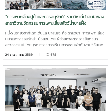
เกี่ยวข้อง
“การเพาะเลี้ยงปูม้าและการอนุรักษ์” รายวิชาที่น่าสนใจของ
สาขาวิชานวัตกรรมการเพาะเลี้ยงสัตว์น้ำชายฝั่ง
หนึ่งในรายวิชาที่โดดเด่นและน่าสนใจ คือ รายวิชา “การเพาะเลี้ยง
ปูม้าและการอนุรักษ์” ซึ่งสอนโดย ผู้ช่วยศาสตราจารย์ยุทธนา
สว่างอารมย์ โดยบูรณาการการเรียนการสอนเข้ากับงานวิจัยและ
การบริการวิชาการ เปิดโอกาสให้นักศึกษาได้เรียนรู้ทั้งภาคทฤษฎี
24 กรกฎาคม 2569 |
678
และภาคปฏิบัติ ตั้งแต่ชีววิทยาและวงจรชีวิตของปูม้า การเพาะ
เลี้ยง การจัดการทรัพยากรสัตว์น้ำ ตลอดจนแนวทางการอนุรักษ์
และการฟื้นฟูทรัพยากรปูม้าในพื้นที่ชายฝั่งนักศึกษาจะได้ลงพื้นที่
ปฏิบัติงานจริง ร่วมศึกษาวิจัยและทำกิจกรรมบริการวิชาการกับ
ชุมชน ภาคีเครือข่าย และหน่วยงานที่เกี่ยวข้อง เพื่อแลกเปลี่ยน
องค์ความรู้และร่วมกันพัฒนาแนวทางการอนุรักษ์ทรัพยากรทาง
ทะเล อันเป็นการสร้างประสบการณ์การเรียนรู้จากสถานการณ์
จริง พร้อมปลูกฝังความรับผิดชอบต่อสังคมและสิ่งแวดล้อม