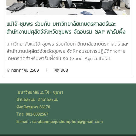
แม่โจ้-ชุมพร ร่วมกับ มหาวิทยาลัยเกษตรศาสตร์และ
สำนักงานปศุสัตว์จังหวัดชุมพร จัดอบรม GAP ฟาร์มผึ้ง
ชันโรง ยกระดับมาตรฐานการเลี้ยงสู่การพัฒนาเศรษฐกิจ
มหาวิทยาลัยแม่โจ้-ชุมพร ร่วมกับมหาวิทยาลัยเกษตรศาสตร์ และ
ชุมชนอย่างยั่งยืน
สำนักงานปศุสัตว์จังหวัดชุมพร จัดฝึกอบรมการปฏิบัติทางการ
เกษตรที่ดีสำหรับฟาร์มผึ้งชันโรง (Good Agricultural
Practices for Stingless Bee Farm: GAP) เมื่อวันที่ 9
17 กรกฎาคม 2569 |
968
กรกฎาคม พ.ศ. 2569 ณ ห้องประชุมชั้นดาดฟ้า อาคารบุญรอด
ศุภอุดมฤกษ์ มหาวิทยาลัยแม่โจ้-ชุมพรในการนี้ ดร.ฐิระ ทอง
เหลือ คณบดีมหาวิทยาลัยแม่โจ้-ชุมพร เป็นประธานกล่าวเปิดการ
มหาวิทยาลัยแม่โจ้ - ชุมพร
อบรม และอาจารย์วีรชัย เพชรสุทธิ์ รองคณบดีฝ่ายวิชาการ วิจัย
ตำบลละแม อำเภอละแม
และบริการวิชาการ กล่าวต้อนรับผู้เข้าร่วมอบรม โดยได้รับเกียรติ
จังหวัดชุมพร 86170
จากวิทยากรผู้ทรงคุณวุฒิจากสำนักงานปศุสัตว์เขต 8 จังหวัด
โทร. 081-8392567
สุราษฎร์ธานี นำโดย น.สพ.วิสูตร นวลขาว ผู้อำนวยการส่วน
E-mail : sarabanmaejochumphon@gmail.com
มาตรฐานการปศุสัตว์ และนางสาวมนธิยารัตน์ สังฆะโณ นัก
วิชาการสัตวบาล ถ่ายทอดความรู้ในหัวข้อ “การปฏิบัติทางการ