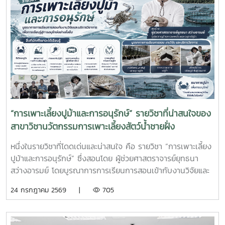
ศึกษาเป็นส่วนสำคัญของการจัดการเรียนการสอน ที่มุ่งเน้นการ
ผลิตบัณฑิตให้มีความพร้อมทั้งด้านวิชาการและวิชาชีพ นักศึกษา
จะได้ฝึกทักษะการทำงานในสภาพแวดล้อมจริง เรียนรู้การแก้ไข
ปัญหาเฉพาะหน้า อดทน สู้งาน ซื่อสัตย์ มีสัมมาคารวะ ทำงาน
ร่วมกับผู้อื่นได้ และการปรับตัวให้เข้ากับองค์กร ตลอดจนพัฒนา
ทักษะวิชาชีพด้านการเพาะเลี้ยงสัตว์น้ำชายฝั่ง ให้สอดคล้องกับ
ความต้องการของภาคอุตสาหกรรมการผลิตสัตว์น้ำและอื่นๆที่
เกี่ยวข้อง
“การเพาะเลี้ยงปูม้าและการอนุรักษ์” รายวิชาที่น่าสนใจของ
สาขาวิชานวัตกรรมการเพาะเลี้ยงสัตว์น้ำชายฝั่ง
หนึ่งในรายวิชาที่โดดเด่นและน่าสนใจ คือ รายวิชา “การเพาะเลี้ยง
ปูม้าและการอนุรักษ์” ซึ่งสอนโดย ผู้ช่วยศาสตราจารย์ยุทธนา
สว่างอารมย์ โดยบูรณาการการเรียนการสอนเข้ากับงานวิจัยและ
การบริการวิชาการ เปิดโอกาสให้นักศึกษาได้เรียนรู้ทั้งภาคทฤษฎี
24 กรกฎาคม 2569 |
705
และภาคปฏิบัติ ตั้งแต่ชีววิทยาและวงจรชีวิตของปูม้า การเพาะ
เลี้ยง การจัดการทรัพยากรสัตว์น้ำ ตลอดจนแนวทางการอนุรักษ์
และการฟื้นฟูทรัพยากรปูม้าในพื้นที่ชายฝั่งนักศึกษาจะได้ลงพื้นที่