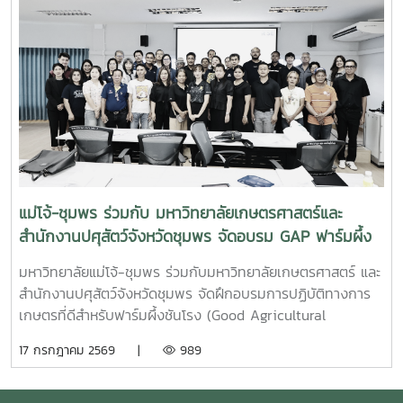
ปฏิบัติงานจริง ร่วมศึกษาวิจัยและทำกิจกรรมบริการวิชาการกับ
ชุมชน ภาคีเครือข่าย และหน่วยงานที่เกี่ยวข้อง เพื่อแลกเปลี่ยน
องค์ความรู้และร่วมกันพัฒนาแนวทางการอนุรักษ์ทรัพยากรทาง
ทะเล อันเป็นการสร้างประสบการณ์การเรียนรู้จากสถานการณ์
จริง พร้อมปลูกฝังความรับผิดชอบต่อสังคมและสิ่งแวดล้อม
แม่โจ้-ชุมพร ร่วมกับ มหาวิทยาลัยเกษตรศาสตร์และ
สำนักงานปศุสัตว์จังหวัดชุมพร จัดอบรม GAP ฟาร์มผึ้ง
ชันโรง ยกระดับมาตรฐานการเลี้ยงสู่การพัฒนาเศรษฐกิจ
มหาวิทยาลัยแม่โจ้-ชุมพร ร่วมกับมหาวิทยาลัยเกษตรศาสตร์ และ
ชุมชนอย่างยั่งยืน
สำนักงานปศุสัตว์จังหวัดชุมพร จัดฝึกอบรมการปฏิบัติทางการ
เกษตรที่ดีสำหรับฟาร์มผึ้งชันโรง (Good Agricultural
Practices for Stingless Bee Farm: GAP) เมื่อวันที่ 9
17 กรกฎาคม 2569 |
989
กรกฎาคม พ.ศ. 2569 ณ ห้องประชุมชั้นดาดฟ้า อาคารบุญรอด
ศุภอุดมฤกษ์ มหาวิทยาลัยแม่โจ้-ชุมพรในการนี้ ดร.ฐิระ ทอง
เหลือ คณบดีมหาวิทยาลัยแม่โจ้-ชุมพร เป็นประธานกล่าวเปิดการ