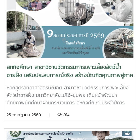
โยธาธิการและผังเมืองจังหวัดชุมพร พร้อมด้วยคณะที่ปรึกษา
โครงการจัดรูปที่ดินเพื่อพัฒนาพื้นที่ส่วนจังหวัดชุมพร บริเวณ
ถนนผังเมืองรวม สาย ก3 และก4 ในเขตผังเมืองรวมชุมชน
ปากน้ำหลังสวน เข้าร่วมการประชุมฯ ดังกล่าว เพื่อพิจารณาขอ
ความเห็นชอบค่าชดเชยต้นไม้และพืชผล และค่าชดเชยอาคารและ
สิ่งปลูกสร้างจากกองทุนจัดรูปที่ดินเพื่อพัฒนาพื้นที่มติที่ประชุม
รับทราบรายละเอียดราคาและเห็นควรให้เสนอคณะกรรมการ
จังหวัดขอรับเงินอุดหนุนจากกกองทุนจัดรูปเพื่อพัฒนาพื้นที่
สหกิจศึกษา สาขาวิชานวัตกรรมการเพาะเลี้ยงสัตว์น้ำ
ชายฝั่ง เสริมประสบการณ์จริง สร้างบัณฑิตคุณภาพสู่ภาค
อุตสาหกรรมการผลิตสัตว์น้ำ
หลักสูตรวิทยาศาสตรบัณฑิต สาขาวิชานวัตกรรมการเพาะเลี้ยง
สัตว์น้ำชายฝั่ง มหาวิทยาลัยแม่โจ้-ชุมพร เดินหน้าพัฒนา
ศักยภาพนักศึกษาผ่านกระบวนการ สหกิจศึกษา ประจำปีการ
ศึกษา 2569 โดยส่งนักศึกษาออกปฏิบัติงานจริงในสถานประกอบ
25 กรกฎาคม 2569 |
814
การและหน่วยงานภาคีเครือข่ายเป็นระยะเวลา 4 เดือน เพื่อให้
นักศึกษาได้เรียนรู้จากประสบการณ์ตรง ควบคู่กับการนำองค์
ความรู้จากห้องเรียนไปประยุกต์ใช้ในการทำงานจริงทั้งนี้ สหกิจ