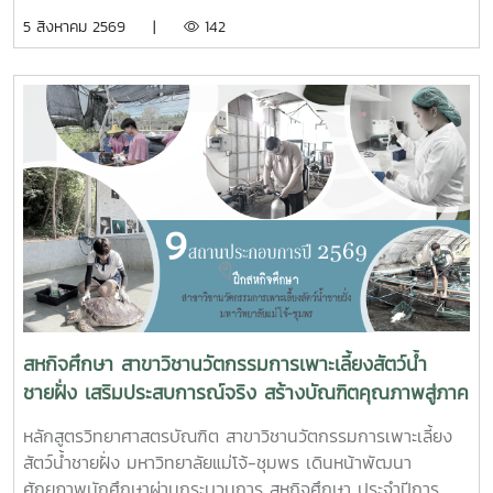
รูปที่ดินเพื่อพัฒนาพื้นที่ส่วนจังหวัดชุมพร บริเวณถนนผังเมือง
5 สิงหาคม 2569 |
142
รวม สาย ก3 และ ก4ในเขตผังเมืองรวมชุมชนปากน้ำหลังสวน
จังหวัดชุมพร ครั้งที่ 2/2569 ณ ห้องประชุมเกาะทองหลาง ชั้น 3
ศาลากลางจังหวัดชุมพร โดยมีนายจักรพงศ์ นิลไพรัช ธนารักษ์
พื้นที่ชุมพร เป็นประธานในการประชุมในการนี้ นายอุดม จิตตวงค์
โยธาธิการและผังเมืองจังหวัดชุมพร พร้อมด้วยคณะที่ปรึกษา
โครงการจัดรูปที่ดินเพื่อพัฒนาพื้นที่ส่วนจังหวัดชุมพร บริเวณ
ถนนผังเมืองรวม สาย ก3 และก4 ในเขตผังเมืองรวมชุมชน
ปากน้ำหลังสวน เข้าร่วมการประชุมฯ ดังกล่าว เพื่อพิจารณาขอ
ความเห็นชอบค่าชดเชยต้นไม้และพืชผล และค่าชดเชยอาคารและ
สิ่งปลูกสร้างจากกองทุนจัดรูปที่ดินเพื่อพัฒนาพื้นที่มติที่ประชุม
รับทราบรายละเอียดราคาและเห็นควรให้เสนอคณะกรรมการ
จังหวัดขอรับเงินอุดหนุนจากกกองทุนจัดรูปเพื่อพัฒนาพื้นที่
สหกิจศึกษา สาขาวิชานวัตกรรมการเพาะเลี้ยงสัตว์น้ำ
ชายฝั่ง เสริมประสบการณ์จริง สร้างบัณฑิตคุณภาพสู่ภาค
อุตสาหกรรมการผลิตสัตว์น้ำ
หลักสูตรวิทยาศาสตรบัณฑิต สาขาวิชานวัตกรรมการเพาะเลี้ยง
สัตว์น้ำชายฝั่ง มหาวิทยาลัยแม่โจ้-ชุมพร เดินหน้าพัฒนา
ศักยภาพนักศึกษาผ่านกระบวนการ สหกิจศึกษา ประจำปีการ