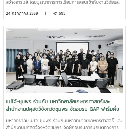
สว่างอารมย์ โดยบูรณาการการเรียนการสอนเข้ากับงานวิจัยและ
การบริการวิชาการ เปิดโอกาสให้นักศึกษาได้เรียนรู้ทั้งภาคทฤษฎี
24 กรกฎาคม 2569 |
695
และภาคปฏิบัติ ตั้งแต่ชีววิทยาและวงจรชีวิตของปูม้า การเพาะ
เลี้ยง การจัดการทรัพยากรสัตว์น้ำ ตลอดจนแนวทางการอนุรักษ์
และการฟื้นฟูทรัพยากรปูม้าในพื้นที่ชายฝั่งนักศึกษาจะได้ลงพื้นที่
ปฏิบัติงานจริง ร่วมศึกษาวิจัยและทำกิจกรรมบริการวิชาการกับ
ชุมชน ภาคีเครือข่าย และหน่วยงานที่เกี่ยวข้อง เพื่อแลกเปลี่ยน
องค์ความรู้และร่วมกันพัฒนาแนวทางการอนุรักษ์ทรัพยากรทาง
ทะเล อันเป็นการสร้างประสบการณ์การเรียนรู้จากสถานการณ์
จริง พร้อมปลูกฝังความรับผิดชอบต่อสังคมและสิ่งแวดล้อม
แม่โจ้-ชุมพร ร่วมกับ มหาวิทยาลัยเกษตรศาสตร์และ
สำนักงานปศุสัตว์จังหวัดชุมพร จัดอบรม GAP ฟาร์มผึ้ง
ชันโรง ยกระดับมาตรฐานการเลี้ยงสู่การพัฒนาเศรษฐกิจ
มหาวิทยาลัยแม่โจ้-ชุมพร ร่วมกับมหาวิทยาลัยเกษตรศาสตร์ และ
ชุมชนอย่างยั่งยืน
สำนักงานปศุสัตว์จังหวัดชุมพร จัดฝึกอบรมการปฏิบัติทางการ