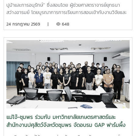
ปูม้าและการอนุรักษ์” ซึ่งสอนโดย ผู้ช่วยศาสตราจารย์ยุทธนา
สว่างอารมย์ โดยบูรณาการการเรียนการสอนเข้ากับงานวิจัยและ
การบริการวิชาการ เปิดโอกาสให้นักศึกษาได้เรียนรู้ทั้งภาคทฤษฎี
24 กรกฎาคม 2569 |
648
และภาคปฏิบัติ ตั้งแต่ชีววิทยาและวงจรชีวิตของปูม้า การเพาะ
เลี้ยง การจัดการทรัพยากรสัตว์น้ำ ตลอดจนแนวทางการอนุรักษ์
และการฟื้นฟูทรัพยากรปูม้าในพื้นที่ชายฝั่งนักศึกษาจะได้ลงพื้นที่
ปฏิบัติงานจริง ร่วมศึกษาวิจัยและทำกิจกรรมบริการวิชาการกับ
ชุมชน ภาคีเครือข่าย และหน่วยงานที่เกี่ยวข้อง เพื่อแลกเปลี่ยน
องค์ความรู้และร่วมกันพัฒนาแนวทางการอนุรักษ์ทรัพยากรทาง
ทะเล อันเป็นการสร้างประสบการณ์การเรียนรู้จากสถานการณ์
จริง พร้อมปลูกฝังความรับผิดชอบต่อสังคมและสิ่งแวดล้อม
แม่โจ้-ชุมพร ร่วมกับ มหาวิทยาลัยเกษตรศาสตร์และ
สำนักงานปศุสัตว์จังหวัดชุมพร จัดอบรม GAP ฟาร์มผึ้ง
ชันโรง ยกระดับมาตรฐานการเลี้ยงสู่การพัฒนาเศรษฐกิจ