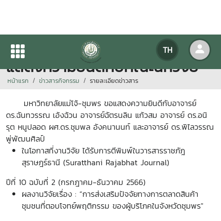
มหาวิทยาลัยแม่โจ้-ชุมพร ขอ
TH
แสดงความยินดีกับคณะนักวิจัย
หน้าแรก
ข่าวสารกิจกรรม
รายละเอียดข่าวสาร
มหาวิทยาลัยแม่โจ้-ชุมพร ขอแสดงความยินดีกับอาจารย์
ดร.ฉันทวรรณ เอ้งฉ้วน อาจารย์ฉัตรนลิน แก้วสม อาจารย์ ดร.อนิ
รุต หนูปลอด ผศ.ดร.ชุมพล อังคนานนท์ และอาจารย์ ดร.พิไลวรรณ
พู่พัฒนศิลป์
ในโอกาสที่งานวิจัย ได้รับการตีพิมพ์ในวารสารราชภัฎ
สุราษฎร์ธานี (Suratthani Rajabhat Journal)
ปีที่ 10 ฉบับที่ 2 (กรกฎาคม-ธันวาคม 2566)
ผลงานวิจัยเรื่อง : “การส่งเสริมปัจจัยทางการตลาดสินค้า
ชุมชนที่ตอบโจทย์พฤติกรรม ของผู้บริโภคในจังหวัดชุมพร"