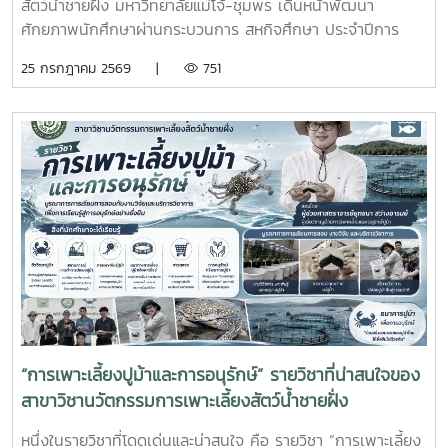
สัตว์น้ำชายฝั่ง มหาวิทยาลัยแม่โจ้-ชุมพร เดินหน้าพัฒนา
ศักยภาพนักศึกษาผ่านกระบวนการ สหกิจศึกษา ประจำปีการ
ศึกษา 2569 โดยส่งนักศึกษาออกปฏิบัติงานจริงในสถานประกอบ
25 กรกฎาคม 2569 |
751
การและหน่วยงานภาคีเครือข่ายเป็นระยะเวลา 4 เดือน เพื่อให้
นักศึกษาได้เรียนรู้จากประสบการณ์ตรง ควบคู่กับการนำองค์
ความรู้จากห้องเรียนไปประยุกต์ใช้ในการทำงานจริงทั้งนี้ สหกิจ
ศึกษาเป็นส่วนสำคัญของการจัดการเรียนการสอน ที่มุ่งเน้นการ
ผลิตบัณฑิตให้มีความพร้อมทั้งด้านวิชาการและวิชาชีพ นักศึกษา
จะได้ฝึกทักษะการทำงานในสภาพแวดล้อมจริง เรียนรู้การแก้ไข
ปัญหาเฉพาะหน้า อดทน สู้งาน ซื่อสัตย์ มีสัมมาคารวะ ทำงาน
ร่วมกับผู้อื่นได้ และการปรับตัวให้เข้ากับองค์กร ตลอดจนพัฒนา
ทักษะวิชาชีพด้านการเพาะเลี้ยงสัตว์น้ำชายฝั่ง ให้สอดคล้องกับ
ความต้องการของภาคอุตสาหกรรมการผลิตสัตว์น้ำและอื่นๆที่
เกี่ยวข้อง
“การเพาะเลี้ยงปูม้าและการอนุรักษ์” รายวิชาที่น่าสนใจของ
สาขาวิชานวัตกรรมการเพาะเลี้ยงสัตว์น้ำชายฝั่ง
หนึ่งในรายวิชาที่โดดเด่นและน่าสนใจ คือ รายวิชา “การเพาะเลี้ยง