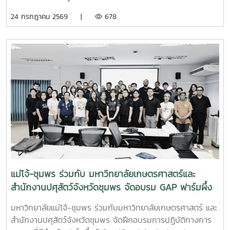
การบริการวิชาการ เปิดโอกาสให้นักศึกษาได้เรียนรู้ทั้งภาคทฤษฎี
24 กรกฎาคม 2569 |
678
และภาคปฏิบัติ ตั้งแต่ชีววิทยาและวงจรชีวิตของปูม้า การเพาะ
เลี้ยง การจัดการทรัพยากรสัตว์น้ำ ตลอดจนแนวทางการอนุรักษ์
และการฟื้นฟูทรัพยากรปูม้าในพื้นที่ชายฝั่งนักศึกษาจะได้ลงพื้นที่
ปฏิบัติงานจริง ร่วมศึกษาวิจัยและทำกิจกรรมบริการวิชาการกับ
ชุมชน ภาคีเครือข่าย และหน่วยงานที่เกี่ยวข้อง เพื่อแลกเปลี่ยน
องค์ความรู้และร่วมกันพัฒนาแนวทางการอนุรักษ์ทรัพยากรทาง
ทะเล อันเป็นการสร้างประสบการณ์การเรียนรู้จากสถานการณ์
จริง พร้อมปลูกฝังความรับผิดชอบต่อสังคมและสิ่งแวดล้อม
แม่โจ้-ชุมพร ร่วมกับ มหาวิทยาลัยเกษตรศาสตร์และ
สำนักงานปศุสัตว์จังหวัดชุมพร จัดอบรม GAP ฟาร์มผึ้ง
ชันโรง ยกระดับมาตรฐานการเลี้ยงสู่การพัฒนาเศรษฐกิจ
มหาวิทยาลัยแม่โจ้-ชุมพร ร่วมกับมหาวิทยาลัยเกษตรศาสตร์ และ
ชุมชนอย่างยั่งยืน
สำนักงานปศุสัตว์จังหวัดชุมพร จัดฝึกอบรมการปฏิบัติทางการ