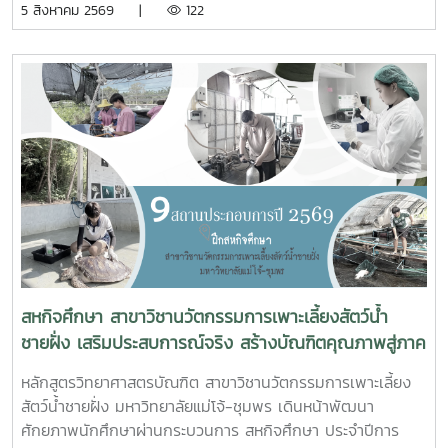
5 สิงหาคม 2569 |
122
รวม สาย ก3 และ ก4ในเขตผังเมืองรวมชุมชนปากน้ำหลังสวน
จังหวัดชุมพร ครั้งที่ 2/2569 ณ ห้องประชุมเกาะทองหลาง ชั้น 3
ศาลากลางจังหวัดชุมพร โดยมีนายจักรพงศ์ นิลไพรัช ธนารักษ์
พื้นที่ชุมพร เป็นประธานในการประชุมในการนี้ นายอุดม จิตตวงค์
โยธาธิการและผังเมืองจังหวัดชุมพร พร้อมด้วยคณะที่ปรึกษา
โครงการจัดรูปที่ดินเพื่อพัฒนาพื้นที่ส่วนจังหวัดชุมพร บริเวณ
ถนนผังเมืองรวม สาย ก3 และก4 ในเขตผังเมืองรวมชุมชน
ปากน้ำหลังสวน เข้าร่วมการประชุมฯ ดังกล่าว เพื่อพิจารณาขอ
ความเห็นชอบค่าชดเชยต้นไม้และพืชผล และค่าชดเชยอาคารและ
สิ่งปลูกสร้างจากกองทุนจัดรูปที่ดินเพื่อพัฒนาพื้นที่มติที่ประชุม
รับทราบรายละเอียดราคาและเห็นควรให้เสนอคณะกรรมการ
จังหวัดขอรับเงินอุดหนุนจากกกองทุนจัดรูปเพื่อพัฒนาพื้นที่
สหกิจศึกษา สาขาวิชานวัตกรรมการเพาะเลี้ยงสัตว์น้ำ
ชายฝั่ง เสริมประสบการณ์จริง สร้างบัณฑิตคุณภาพสู่ภาค
อุตสาหกรรมการผลิตสัตว์น้ำ
หลักสูตรวิทยาศาสตรบัณฑิต สาขาวิชานวัตกรรมการเพาะเลี้ยง
สัตว์น้ำชายฝั่ง มหาวิทยาลัยแม่โจ้-ชุมพร เดินหน้าพัฒนา
ศักยภาพนักศึกษาผ่านกระบวนการ สหกิจศึกษา ประจำปีการ