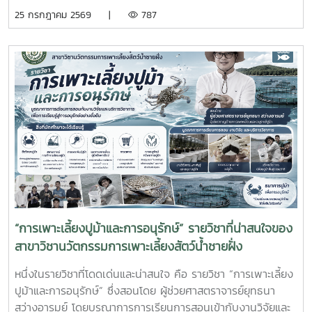
ศึกษา 2569 โดยส่งนักศึกษาออกปฏิบัติงานจริงในสถานประกอบ
25 กรกฎาคม 2569 |
787
การและหน่วยงานภาคีเครือข่ายเป็นระยะเวลา 4 เดือน เพื่อให้
นักศึกษาได้เรียนรู้จากประสบการณ์ตรง ควบคู่กับการนำองค์
ความรู้จากห้องเรียนไปประยุกต์ใช้ในการทำงานจริงทั้งนี้ สหกิจ
ศึกษาเป็นส่วนสำคัญของการจัดการเรียนการสอน ที่มุ่งเน้นการ
ผลิตบัณฑิตให้มีความพร้อมทั้งด้านวิชาการและวิชาชีพ นักศึกษา
จะได้ฝึกทักษะการทำงานในสภาพแวดล้อมจริง เรียนรู้การแก้ไข
ปัญหาเฉพาะหน้า อดทน สู้งาน ซื่อสัตย์ มีสัมมาคารวะ ทำงาน
ร่วมกับผู้อื่นได้ และการปรับตัวให้เข้ากับองค์กร ตลอดจนพัฒนา
ทักษะวิชาชีพด้านการเพาะเลี้ยงสัตว์น้ำชายฝั่ง ให้สอดคล้องกับ
ความต้องการของภาคอุตสาหกรรมการผลิตสัตว์น้ำและอื่นๆที่
เกี่ยวข้อง
“การเพาะเลี้ยงปูม้าและการอนุรักษ์” รายวิชาที่น่าสนใจของ
สาขาวิชานวัตกรรมการเพาะเลี้ยงสัตว์น้ำชายฝั่ง
หนึ่งในรายวิชาที่โดดเด่นและน่าสนใจ คือ รายวิชา “การเพาะเลี้ยง
ปูม้าและการอนุรักษ์” ซึ่งสอนโดย ผู้ช่วยศาสตราจารย์ยุทธนา
สว่างอารมย์ โดยบูรณาการการเรียนการสอนเข้ากับงานวิจัยและ