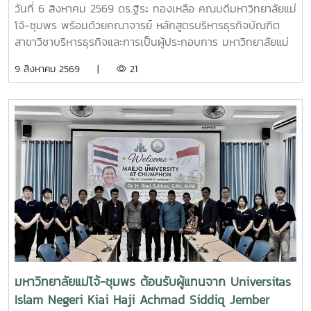
วันที่ 6 สิงหาคม 2569 ดร.ฐิระ ทองเหลือ คณบดีมหาวิทยาลัยแม่
โจ้-ชุมพร พร้อมด้วยคณาจารย์ หลักสูตรบริหารธุรกิจบัณฑิต
สาขาวิชาบริหารธุรกิจและการเป็นผู้ประกอบการ มหาวิทยาลัยแม่
โจ้-ชุมพร ในฐานะภาคีเครือข่ายร่วมจัดประชุม เข้าร่วมพิธีเปิด
9 สิงหาคม 2569 |
21
การประชุมวิชาการระดับชาติ ด้านบริหารธุรกิจ นวัตกรรมและการ
จัดการสมัยใหม่ ปี 2569 (National Conference on Business
Administration, Innovation and Modern Management :
NCBAIM 2026)การประชุมวิชาการในครั้งนี้เปิดโอกาสให้นัก
วิชาการ นักวิจัย คณาจารย์ นิสิต นักศึกษา และบุคคลทั่วไปที่
สนใจ ร่วมเผยแพร่ผลงานทางวิชาการ แลกเปลี่ยนองค์ความรู้
และสร้างเครือข่ายความร่วมมือทางวิชาการ เพื่อพัฒนาองค์
ความรู้สู่การประยุกต์ใช้ในภาคธุรกิจและสังคม ซึ่งจัดขึ้นระหว่าง
วันที่ 6-7 สิงหาคม 2569 ซึ่งจัดโดย วิทยาลัยนวัตกรรมและการ
จัดการมหาวิทยาลัยราชภัฏสวนสุนันทา
มหาวิทยาลัยแม่โจ้-ชุมพร ต้อนรับผู้แทนจาก Universitas
Islam Negeri Kiai Haji Achmad Siddiq Jember