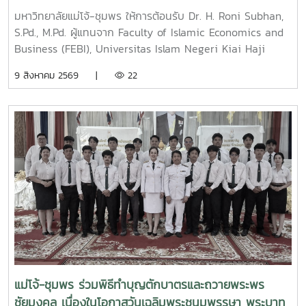
สาธารณรัฐอินโดนีเซีย กระชับความร่วมมือทางวิชาการ
มหาวิทยาลัยแม่โจ้-ชุมพร ให้การต้อนรับ Dr. H. Roni Subhan,
ระหว่างประเทศ
S.Pd., M.Pd. ผู้แทนจาก Faculty of Islamic Economics and
Business (FEBI), Universitas Islam Negeri Kiai Haji
Achmad Siddiq Jember (UIN KHAS Jember), จังหวัดชวา
9 สิงหาคม 2569 |
22
ตะวันออก สาธารณรัฐอินโดนีเซีย ในโอกาสเดินทางเข้าเยี่ยม
คารวะและหารือความร่วมมือทางวิชาการกับมหาวิทยาลัยแม่โจ้-
ชุมพร ซึ่งทั้งสองสถาบันได้มีบันทึกข้อตกลงความร่วมมือทาง
วิชาการ (Memorandum of Understanding: MOU) ร่วมกัน
มาอย่างต่อเนื่องในการนี้ ดร.ฐิระ ทองเหลือ คณบดี ผู้ช่วย
ศาสตราจารย์ ดร.ชุมพล อังคณานนท์ หัวหน้าศูนย์ส่งเสริมและ
พัฒนาทรัพยากรมนุษย์ อาจารย์วัฒนา แดงประเทศ และ
นักศึกษาให้การต้อนรับอย่างอบอุ่น พร้อมแลกเปลี่ยนความคิด
เห็นเกี่ยวกับแนวทางการขับเคลื่อนความร่วมมือทางวิชาการใน
อนาคต เพื่อยกระดับการพัฒนาการศึกษา การวิจัย และการสร้าง
เครือข่ายระดับนานาชาติระหว่างประเทศไทยและสาธารณรัฐ
อินโดนีเซียโอกาสดังกล่าว คณบดี ได้กล่าวต้อนรับคณะผู้แทน
พร้อมเน้นย้ำถึงความสำคัญของการสร้างเครือข่ายความร่วมมือ
แม่โจ้-ชุมพร ร่วมพิธีทำบุญตักบาตรและถวายพระพร
ระหว่างสถาบันอุดมศึกษาในภูมิภาคอาเซียน ซึ่งประเทศไทยและ
ชัยมงคล เนื่องในโอกาสวันเฉลิมพระชนมพรรษา พระบาท