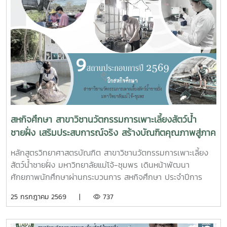
พื้นที่ชุมพร เป็นประธานในการประชุมในการนี้ นายอุดม จิตตวงค์
โยธาธิการและผังเมืองจังหวัดชุมพร พร้อมด้วยคณะที่ปรึกษา
โครงการจัดรูปที่ดินเพื่อพัฒนาพื้นที่ส่วนจังหวัดชุมพร บริเวณ
ถนนผังเมืองรวม สาย ก3 และก4 ในเขตผังเมืองรวมชุมชน
ปากน้ำหลังสวน เข้าร่วมการประชุมฯ ดังกล่าว เพื่อพิจารณาขอ
ความเห็นชอบค่าชดเชยต้นไม้และพืชผล และค่าชดเชยอาคารและ
สิ่งปลูกสร้างจากกองทุนจัดรูปที่ดินเพื่อพัฒนาพื้นที่มติที่ประชุม
รับทราบรายละเอียดราคาและเห็นควรให้เสนอคณะกรรมการ
จังหวัดขอรับเงินอุดหนุนจากกกองทุนจัดรูปเพื่อพัฒนาพื้นที่
สหกิจศึกษา สาขาวิชานวัตกรรมการเพาะเลี้ยงสัตว์น้ำ
ชายฝั่ง เสริมประสบการณ์จริง สร้างบัณฑิตคุณภาพสู่ภาค
อุตสาหกรรมการผลิตสัตว์น้ำ
หลักสูตรวิทยาศาสตรบัณฑิต สาขาวิชานวัตกรรมการเพาะเลี้ยง
สัตว์น้ำชายฝั่ง มหาวิทยาลัยแม่โจ้-ชุมพร เดินหน้าพัฒนา
ศักยภาพนักศึกษาผ่านกระบวนการ สหกิจศึกษา ประจำปีการ
ศึกษา 2569 โดยส่งนักศึกษาออกปฏิบัติงานจริงในสถานประกอบ
25 กรกฎาคม 2569 |
737
การและหน่วยงานภาคีเครือข่ายเป็นระยะเวลา 4 เดือน เพื่อให้
นักศึกษาได้เรียนรู้จากประสบการณ์ตรง ควบคู่กับการนำองค์
ความรู้จากห้องเรียนไปประยุกต์ใช้ในการทำงานจริงทั้งนี้ สหกิจ