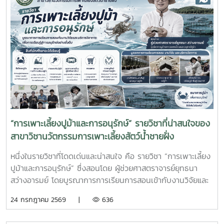
ศึกษาเป็นส่วนสำคัญของการจัดการเรียนการสอน ที่มุ่งเน้นการ
ผลิตบัณฑิตให้มีความพร้อมทั้งด้านวิชาการและวิชาชีพ นักศึกษา
จะได้ฝึกทักษะการทำงานในสภาพแวดล้อมจริง เรียนรู้การแก้ไข
ปัญหาเฉพาะหน้า อดทน สู้งาน ซื่อสัตย์ มีสัมมาคารวะ ทำงาน
ร่วมกับผู้อื่นได้ และการปรับตัวให้เข้ากับองค์กร ตลอดจนพัฒนา
ทักษะวิชาชีพด้านการเพาะเลี้ยงสัตว์น้ำชายฝั่ง ให้สอดคล้องกับ
ความต้องการของภาคอุตสาหกรรมการผลิตสัตว์น้ำและอื่นๆที่
เกี่ยวข้อง
“การเพาะเลี้ยงปูม้าและการอนุรักษ์” รายวิชาที่น่าสนใจของ
สาขาวิชานวัตกรรมการเพาะเลี้ยงสัตว์น้ำชายฝั่ง
หนึ่งในรายวิชาที่โดดเด่นและน่าสนใจ คือ รายวิชา “การเพาะเลี้ยง
ปูม้าและการอนุรักษ์” ซึ่งสอนโดย ผู้ช่วยศาสตราจารย์ยุทธนา
สว่างอารมย์ โดยบูรณาการการเรียนการสอนเข้ากับงานวิจัยและ
การบริการวิชาการ เปิดโอกาสให้นักศึกษาได้เรียนรู้ทั้งภาคทฤษฎี
24 กรกฎาคม 2569 |
636
และภาคปฏิบัติ ตั้งแต่ชีววิทยาและวงจรชีวิตของปูม้า การเพาะ
เลี้ยง การจัดการทรัพยากรสัตว์น้ำ ตลอดจนแนวทางการอนุรักษ์