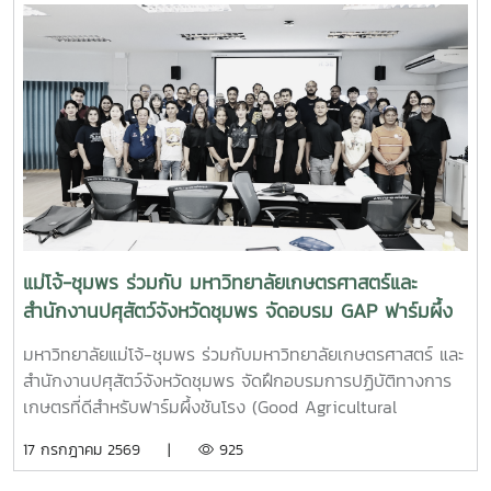
และการฟื้นฟูทรัพยากรปูม้าในพื้นที่ชายฝั่งนักศึกษาจะได้ลงพื้นที่
ปฏิบัติงานจริง ร่วมศึกษาวิจัยและทำกิจกรรมบริการวิชาการกับ
ชุมชน ภาคีเครือข่าย และหน่วยงานที่เกี่ยวข้อง เพื่อแลกเปลี่ยน
องค์ความรู้และร่วมกันพัฒนาแนวทางการอนุรักษ์ทรัพยากรทาง
ทะเล อันเป็นการสร้างประสบการณ์การเรียนรู้จากสถานการณ์
จริง พร้อมปลูกฝังความรับผิดชอบต่อสังคมและสิ่งแวดล้อม
แม่โจ้-ชุมพร ร่วมกับ มหาวิทยาลัยเกษตรศาสตร์และ
สำนักงานปศุสัตว์จังหวัดชุมพร จัดอบรม GAP ฟาร์มผึ้ง
ชันโรง ยกระดับมาตรฐานการเลี้ยงสู่การพัฒนาเศรษฐกิจ
มหาวิทยาลัยแม่โจ้-ชุมพร ร่วมกับมหาวิทยาลัยเกษตรศาสตร์ และ
ชุมชนอย่างยั่งยืน
สำนักงานปศุสัตว์จังหวัดชุมพร จัดฝึกอบรมการปฏิบัติทางการ
เกษตรที่ดีสำหรับฟาร์มผึ้งชันโรง (Good Agricultural
Practices for Stingless Bee Farm: GAP) เมื่อวันที่ 9
17 กรกฎาคม 2569 |
925
กรกฎาคม พ.ศ. 2569 ณ ห้องประชุมชั้นดาดฟ้า อาคารบุญรอด
ศุภอุดมฤกษ์ มหาวิทยาลัยแม่โจ้-ชุมพรในการนี้ ดร.ฐิระ ทอง