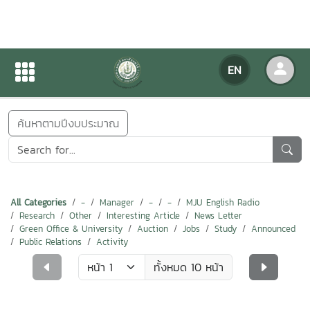
NEWS
EN
Home
NEWS
ค้นหาตามปีงบประมาณ
All Categories
-
Manager
-
-
MJU English Radio
Research
Other
Interesting Article
News Letter
Green Office & University
Auction
Jobs
Study
Announced
Public Relations
Activity
ทั้งหมด 10 หน้า