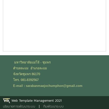
มหาวิทยาลัยแม่โจ้ - ชุมพร
ตำบลละแม อำเภอละแม
จังหวัดชุมพร 86170
โทร. 081-8392567
E-mail : sarabanmaejochumphon@gmail.com
Web Template Management 2021
นโยบายการพัฒนาระบบ
|
ทีมพัฒนาระบบ