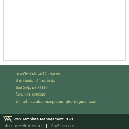
มหาวิทยาลัยแม่โจ้ - ชุมพร
ตำบลละแม อำเภอละแม
จังหวัดชุมพร 86170
โทร. 081-8392567
E-mail : sarabanmaejochumphon@gmail.com
Web Template Management 2021
นโยบายการพัฒนาระบบ
|
ทีมพัฒนาระบบ