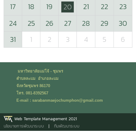
17
18
19
21
22
23
20
24
25
26
27
28
29
30
31
1
2
3
4
5
6
มหาวิทยาลัยแม่โจ้ - ชุมพร
ตำบลละแม อำเภอละแม
จังหวัดชุมพร 86170
โทร. 081-8392567
E-mail : sarabanmaejochumphon@gmail.com
Web Template Management 2021
นโยบายการพัฒนาระบบ
|
ทีมพัฒนาระบบ