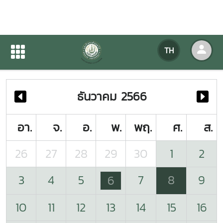
ปฏิทินกิจกรรมของหน่วยงาน
TH
หน้าแรก
ปฏิทินกิจกรรมของหน่วยงาน
ธันวาคม 2566
อา.
จ.
อ.
พ.
พฤ.
ศ.
ส.
26
27
28
29
30
1
2
3
4
5
7
8
9
6
10
11
12
13
14
15
16