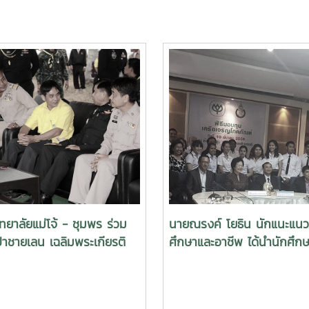
ทยาลัยแม่โจ้ - ชุมพร ร่วม
นายณรงค์ โยธิน นักแนะแน
่าชายเลน เฉลิมพระเกียรติ
ศึกษาและอาชีพ ได้นำนักศึกษ
็จพระนางเจ้าพระบรม
เข้าร่วมพิธีมอบทุนการศึกษาเ
ีนาถ
เจริญโภคภัณฑ์ ประจำปีการ
2558