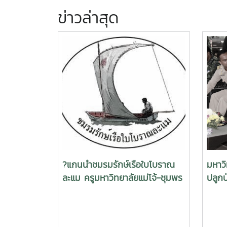
ข่าวล่าสุด
?แกนนำชมรมรักษ์เรือใบโบราณ
มหาวิ
ละแม ครูมหาวิทยาลัยแม่โจ้-ชุมพร
ปลูกป
และอบต.ละแม ร่วมปฎิบัติการ
สมเด
สืบสานวิถีวัฒนธรรมและ
ราชิน
ภูมิปัญญาท้องถิ่นประเภทเรือใบ