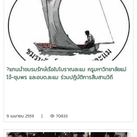
?แกนนำชมรมรักษ์เรือใบโบราณละแม ครูมหาวิทยาลัยแม่
โจ้-ชุมพร และอบต.ละแม ร่วมปฎิบัติการสืบสานวิถี
วัฒนธรรมและภูมิปัญญาท้องถิ่นประเภทเรือใบพื้นบ้าน
9 เมษายน 2559 |
70833