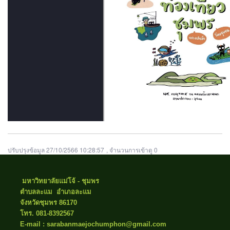
ปรับปรุงข้อมูล 27/10/2566 10:28:57
, จำนวนการเข้าดู 0
มหาวิทยาลัยแม่โจ้ - ชุมพร
ตำบลละแม อำเภอละแม
จังหวัดชุมพร 86170
โทร. 081-8392567
E-mail : sarabanmaejochumphon@gmail.com