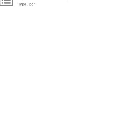
pdf
Type :