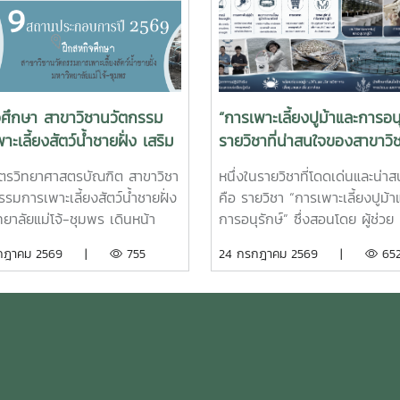
จศึกษา สาขาวิชานวัตกรรม
“การเพาะเลี้ยงปูม้าและการอนุ
าะเลี้ยงสัตว์น้ำชายฝั่ง เสริม
รายวิชาที่น่าสนใจของสาขาวิ
บการณ์จริง สร้างบัณฑิต
นวัตกรรมการเพาะเลี้ยงสัตว์น
ูตรวิทยาศาสตรบัณฑิต สาขาวิชา
หนึ่งในรายวิชาที่โดดเด่นและน่า
าพสู่ภาคอุตสาหกรรมการ
ชายฝั่ง
รมการเพาะเลี้ยงสัตว์น้ำชายฝั่ง
คือ รายวิชา “การเพาะเลี้ยงปูม้า
ัตว์น้ำ
ทยาลัยแม่โจ้-ชุมพร เดินหน้า
การอนุรักษ์” ซึ่งสอนโดย ผู้ช่วย
ศักยภาพนักศึกษาผ่าน
ศาสตราจารย์ยุทธนา สว่างอารม
รกฎาคม 2569 |
755
24 กรกฎาคม 2569 |
65
นการ สหกิจศึกษา ประจำปีการ
บูรณาการการเรียนการสอนเข้า
 2569 โดยส่งนักศึกษาออก
วิจัยและการบริการวิชาการ เปิด
ติงานจริงในสถานประกอบการและ
ให้นักศึกษาได้เรียนรู้ทั้งภาคทฤษ
งานภาคีเครือข่ายเป็นระยะเวลา 4
ภาคปฏิบัติ ตั้งแต่ชีววิทยาและว
เพื่อให้นักศึกษาได้เรียนรู้จาก
ชีวิตของปูม้า การเพาะเลี้ยง กา
การณ์ตรง ควบคู่กับการนำองค์
จัดการทรัพยากรสัตว์น้ำ ตลอด
้จากห้องเรียนไปประยุกต์ใช้ใน
แนวทางการอนุรักษ์และการฟื้นฟ