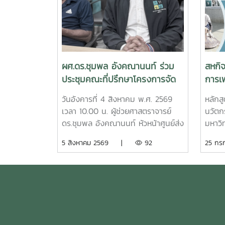
ผศ.ดร.ชุมพล อังคณานนท์ ร่วม
สหกิ
ประชุมคณะที่ปรึกษาโครงการจัด
การเพ
รูปที่ดินเพื่อพัฒนาพื้นที่จังหวัด
ประส
วันอังคารที่ 4 สิงหาคม พ.ศ. 2569
หลักส
ชุมพร ครั้งที่ 2/2569
คุณภ
เวลา 10.00 น. ผู้ช่วยศาสตราจารย์
นวัตกร
ผลิตส
ดร.ชุมพล อังคณานนท์ หัวหน้าศูนย์ส่ง
มหาวิ
เสริมและพัฒนาทรัพยากรมนุษย์ เข้า
พัฒนา
5 สิงหาคม 2569 |
92
25 ก
ร่วมประชุมคณะที่ปรึกษาโครงการจัด
กระบว
รูปที่ดินเพื่อพัฒนาพื้นที่ส่วนจังหวัด
ศึกษา
ชุมพร บริเวณถนนผังเมืองรวม สาย
ปฏิบั
ก3 และ ก4ในเขตผังเมืองรวมชุมชน
หน่วย
ปากน้ำหลังสวน จังหวัดชุมพร ครั้งที่
เดือน 
2/2569 ณ ห้องประชุมเกาะทองหลาง
ประสบ
ชั้น 3 ศาลากลางจังหวัดชุมพร โดยมี
ความรู