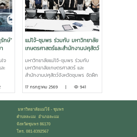
รักษ์”
แม่โจ้-ชุมพร ร่วมกับ มหาวิทยาลัย
ชา
เกษตรศาสตร์และสำนักงานปศุสัตว์
้ำ
จังหวัดชุมพร จัดอบรม GAP
สนใจ
มหาวิทยาลัยแม่โจ้-ชุมพร ร่วมกับ
ฟาร์มผึ้งชันโรง ยกระดับมาตรฐาน
และ
มหาวิทยาลัยเกษตรศาสตร์ และ
การเลี้ยงสู่การพัฒนาเศรษฐกิจ
สำนักงานปศุสัตว์จังหวัดชุมพร จัดฝึก
ชุมชนอย่างยั่งยืน
ย์ โดย
อบรมการปฏิบัติทางการเกษตรที่ดี
2
17 กรกฎาคม 2569 |
941
กับงาน
สำหรับฟาร์มผึ้งชันโรง (Good
โอกาส
Agricultural Practices for
ฎีและ
Stingless Bee Farm: GAP) เมื่อวันที่
มหาวิทยาลัยแม่โจ้ - ชุมพร
งจร
9 กรกฎาคม พ.ศ. 2569 ณ ห้อง
ตำบลละแม อำเภอละแม
ร
ประชุมชั้นดาดฟ้า อาคารบุญรอดศุภ
จังหวัดชุมพร 86170
จน
อุดมฤกษ์ มหาวิทยาลัยแม่โจ้-ชุมพรใน
โทร. 081-8392567
ู
การนี้ ดร.ฐิระ ทองเหลือ คณบดี