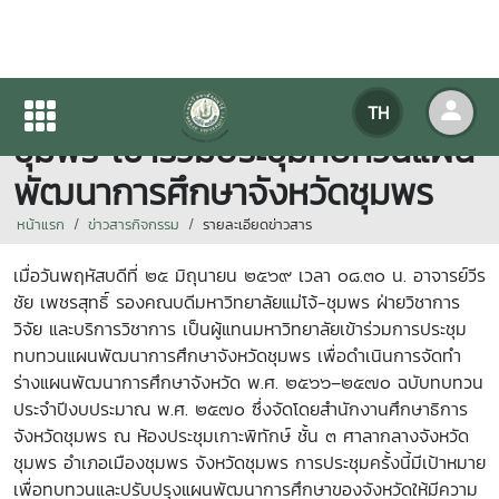
รองคณบดีมหาวิทยาลัยแม่โจ้-
TH
ชุมพร เข้าร่วมประชุมทบทวนแผน
พัฒนาการศึกษาจังหวัดชุมพร
หน้าแรก
ข่าวสารกิจกรรม
รายละเอียดข่าวสาร
เมื่อวันพฤหัสบดีที่ ๒๕ มิถุนายน ๒๕๖๙ เวลา ๐๘.๓๐ น. อาจารย์วีร
ชัย เพชรสุทธิ์ รองคณบดีมหาวิทยาลัยแม่โจ้-ชุมพร ฝ่ายวิชาการ
วิจัย และบริการวิชาการ เป็นผู้แทนมหาวิทยาลัยเข้าร่วมการประชุม
ทบทวนแผนพัฒนาการศึกษาจังหวัดชุมพร เพื่อดำเนินการจัดทำ
ร่างแผนพัฒนาการศึกษาจังหวัด พ.ศ. ๒๕๖๖–๒๕๗๐ ฉบับทบทวน
ประจำปีงบประมาณ พ.ศ. ๒๕๗๐ ซึ่งจัดโดยสำนักงานศึกษาธิการ
จังหวัดชุมพร ณ ห้องประชุมเกาะพิทักษ์ ชั้น ๓ ศาลากลางจังหวัด
ชุมพร อำเภอเมืองชุมพร จังหวัดชุมพร การประชุมครั้งนี้มีเป้าหมาย
เพื่อทบทวนและปรับปรุงแผนพัฒนาการศึกษาของจังหวัดให้มีความ