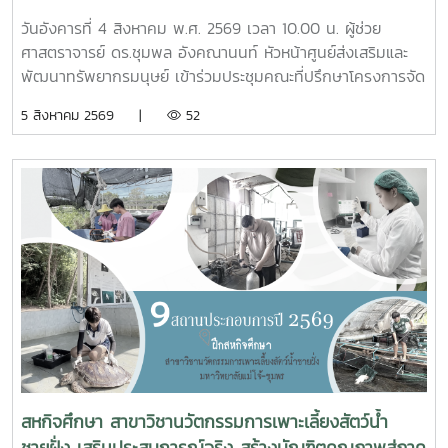
2/2569
วันอังคารที่ 4 สิงหาคม พ.ศ. 2569 เวลา 10.00 น. ผู้ช่วย
ศาสตราจารย์ ดร.ชุมพล อังคณานนท์ หัวหน้าศูนย์ส่งเสริมและ
พัฒนาทรัพยากรมนุษย์ เข้าร่วมประชุมคณะที่ปรึกษาโครงการจัด
รูปที่ดินเพื่อพัฒนาพื้นที่ส่วนจังหวัดชุมพร บริเวณถนนผังเมือง
5 สิงหาคม 2569 |
52
รวม สาย ก3 และ ก4ในเขตผังเมืองรวมชุมชนปากน้ำหลังสวน
จังหวัดชุมพร ครั้งที่ 2/2569 ณ ห้องประชุมเกาะทองหลาง ชั้น 3
ศาลากลางจังหวัดชุมพร โดยมีนายจักรพงศ์ นิลไพรัช ธนารักษ์
พื้นที่ชุมพร เป็นประธานในการประชุมในการนี้ นายอุดม จิตตวงค์
โยธาธิการและผังเมืองจังหวัดชุมพร พร้อมด้วยคณะที่ปรึกษา
โครงการจัดรูปที่ดินเพื่อพัฒนาพื้นที่ส่วนจังหวัดชุมพร บริเวณ
ถนนผังเมืองรวม สาย ก3 และก4 ในเขตผังเมืองรวมชุมชน
ปากน้ำหลังสวน เข้าร่วมการประชุมฯ ดังกล่าว เพื่อพิจารณาขอ
ความเห็นชอบค่าชดเชยต้นไม้และพืชผล และค่าชดเชยอาคารและ
สิ่งปลูกสร้างจากกองทุนจัดรูปที่ดินเพื่อพัฒนาพื้นที่มติที่ประชุม
รับทราบรายละเอียดราคาและเห็นควรให้เสนอคณะกรรมการ
จังหวัดขอรับเงินอุดหนุนจากกกองทุนจัดรูปเพื่อพัฒนาพื้นที่
สหกิจศึกษา สาขาวิชานวัตกรรมการเพาะเลี้ยงสัตว์น้ำ