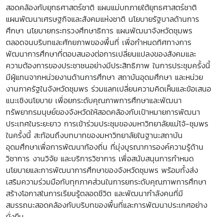
สอดคล้องกับยุทธศาสตร์ชาติ แผนแม่บทภายใต้ยุทธศาสตร์ชาติ
แผนพัฒนาเศรษฐกิจและสังคมแห่งชาติ นโยบายรัฐบาลด้านการ
ศึกษา นโยบายกระทรวงศึกษาธิการ แผนพัฒนาจังหวัดชุมพร
ตลอดจนบริบทและศักยภาพของพื้นที่ เพื่อกำหนดทิศทางการ
พัฒนาการศึกษาที่ตอบสนองต่อการเปลี่ยนแปลงของสังคมและ
ความต้องการของประชาชนอย่างมีประสิทธิภาพ ในการประชุมครั้งนี้
มีผู้แทนจากหน่วยงานด้านการศึกษา สถาบันอุดมศึกษา และหน่วย
งานภาครัฐในจังหวัดชุมพร ร่วมแลกเปลี่ยนความคิดเห็นและข้อเสนอ
แนะเชิงนโยบาย เพื่อยกระดับคุณภาพการศึกษาและพัฒนา
ทรัพยากรมนุษย์ของจังหวัดให้สอดคล้องกับเป้าหมายการพัฒนา
ประเทศในระยะยาว การเข้าร่วมประชุมของมหาวิทยาลัยแม่โจ้-ชุมพร
ในครั้งนี้ สะท้อนถึงบทบาทของมหาวิทยาลัยในฐานะสถาบัน
อุดมศึกษาเพื่อการพัฒนาท้องถิ่น ที่มุ่งบูรณาการองค์ความรู้ด้าน
วิชาการ งานวิจัย และบริการวิชาการ เพื่อสนับสนุนการกำหนด
นโยบายและการพัฒนาการศึกษาของจังหวัดชุมพร พร้อมทั้งส่ง
เสริมความร่วมมือกับทุกภาคส่วนในการยกระดับคุณภาพการศึกษา
สร้างโอกาสในการเรียนรู้ตลอดชีวิต และพัฒนากำลังคนที่มี
สมรรถนะสอดคล้องกับบริบทของพื้นที่และการพัฒนาประเทศอย่าง
ยั่งยืน