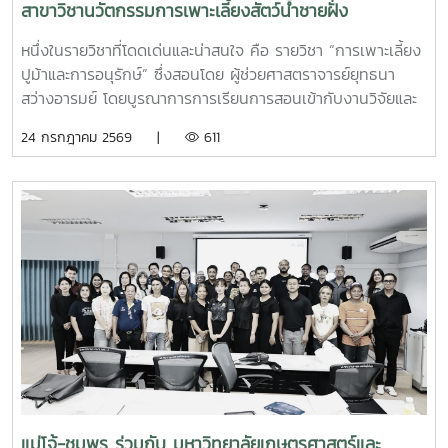
สาขาวิชานวัตกรรมการเพาะเลี้ยงสัตว์น้ำชายฝั่ง
หนึ่งในรายวิชาที่โดดเด่นและน่าสนใจ คือ รายวิชา “การเพาะเลี้ยง
ปูม้าและการอนุรักษ์” ซึ่งสอนโดย ผู้ช่วยศาสตราจารย์ยุทธนา
สว่างอารมย์ โดยบูรณาการการเรียนการสอนเข้ากับงานวิจัยและ
การบริการวิชาการ เปิดโอกาสให้นักศึกษาได้เรียนรู้ทั้งภาคทฤษฎี
24 กรกฎาคม 2569 |
611
และภาคปฏิบัติ ตั้งแต่ชีววิทยาและวงจรชีวิตของปูม้า การเพาะ
เลี้ยง การจัดการทรัพยากรสัตว์น้ำ ตลอดจนแนวทางการอนุรักษ์
และการฟื้นฟูทรัพยากรปูม้าในพื้นที่ชายฝั่งนักศึกษาจะได้ลงพื้นที่
ปฏิบัติงานจริง ร่วมศึกษาวิจัยและทำกิจกรรมบริการวิชาการกับ
ชุมชน ภาคีเครือข่าย และหน่วยงานที่เกี่ยวข้อง เพื่อแลกเปลี่ยน
องค์ความรู้และร่วมกันพัฒนาแนวทางการอนุรักษ์ทรัพยากรทาง
ทะเล อันเป็นการสร้างประสบการณ์การเรียนรู้จากสถานการณ์
จริง พร้อมปลูกฝังความรับผิดชอบต่อสังคมและสิ่งแวดล้อม
แม่โจ้-ชุมพร ร่วมกับ มหาวิทยาลัยเกษตรศาสตร์และ