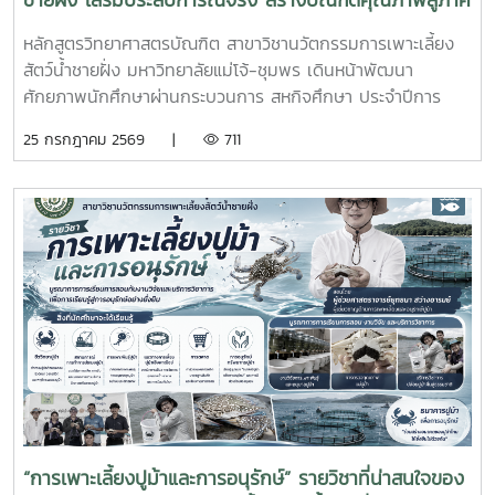
ชายฝั่ง เสริมประสบการณ์จริง สร้างบัณฑิตคุณภาพสู่ภาค
อุตสาหกรรมการผลิตสัตว์น้ำ
หลักสูตรวิทยาศาสตรบัณฑิต สาขาวิชานวัตกรรมการเพาะเลี้ยง
สัตว์น้ำชายฝั่ง มหาวิทยาลัยแม่โจ้-ชุมพร เดินหน้าพัฒนา
ศักยภาพนักศึกษาผ่านกระบวนการ สหกิจศึกษา ประจำปีการ
ศึกษา 2569 โดยส่งนักศึกษาออกปฏิบัติงานจริงในสถานประกอบ
25 กรกฎาคม 2569 |
711
การและหน่วยงานภาคีเครือข่ายเป็นระยะเวลา 4 เดือน เพื่อให้
นักศึกษาได้เรียนรู้จากประสบการณ์ตรง ควบคู่กับการนำองค์
ความรู้จากห้องเรียนไปประยุกต์ใช้ในการทำงานจริงทั้งนี้ สหกิจ
ศึกษาเป็นส่วนสำคัญของการจัดการเรียนการสอน ที่มุ่งเน้นการ
ผลิตบัณฑิตให้มีความพร้อมทั้งด้านวิชาการและวิชาชีพ นักศึกษา
จะได้ฝึกทักษะการทำงานในสภาพแวดล้อมจริง เรียนรู้การแก้ไข
ปัญหาเฉพาะหน้า อดทน สู้งาน ซื่อสัตย์ มีสัมมาคารวะ ทำงาน
ร่วมกับผู้อื่นได้ และการปรับตัวให้เข้ากับองค์กร ตลอดจนพัฒนา
ทักษะวิชาชีพด้านการเพาะเลี้ยงสัตว์น้ำชายฝั่ง ให้สอดคล้องกับ
ความต้องการของภาคอุตสาหกรรมการผลิตสัตว์น้ำและอื่นๆที่
เกี่ยวข้อง
“การเพาะเลี้ยงปูม้าและการอนุรักษ์” รายวิชาที่น่าสนใจของ