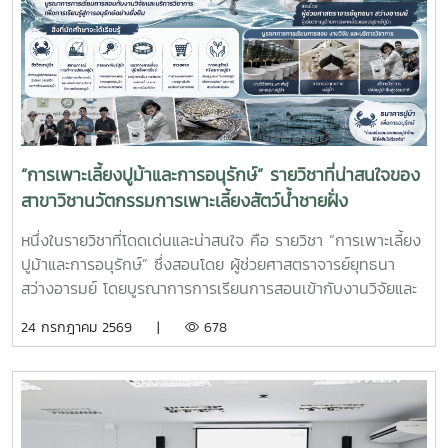
ปัญหาเฉพาะหน้า อดทน สู้งาน ซื่อสัตย์ มีสัมมาคารวะ ทำงาน
ร่วมกับผู้อื่นได้ และการปรับตัวให้เข้ากับองค์กร ตลอดจนพัฒนา
ทักษะวิชาชีพด้านการเพาะเลี้ยงสัตว์น้ำชายฝั่ง ให้สอดคล้องกับ
ความต้องการของภาคอุตสาหกรรมการผลิตสัตว์น้ำและอื่นๆที่
เกี่ยวข้อง
“การเพาะเลี้ยงปูม้าและการอนุรักษ์” รายวิชาที่น่าสนใจของ
สาขาวิชานวัตกรรมการเพาะเลี้ยงสัตว์น้ำชายฝั่ง
หนึ่งในรายวิชาที่โดดเด่นและน่าสนใจ คือ รายวิชา “การเพาะเลี้ยง
ปูม้าและการอนุรักษ์” ซึ่งสอนโดย ผู้ช่วยศาสตราจารย์ยุทธนา
สว่างอารมย์ โดยบูรณาการการเรียนการสอนเข้ากับงานวิจัยและ
การบริการวิชาการ เปิดโอกาสให้นักศึกษาได้เรียนรู้ทั้งภาคทฤษฎี
24 กรกฎาคม 2569 |
678
และภาคปฏิบัติ ตั้งแต่ชีววิทยาและวงจรชีวิตของปูม้า การเพาะ
เลี้ยง การจัดการทรัพยากรสัตว์น้ำ ตลอดจนแนวทางการอนุรักษ์
และการฟื้นฟูทรัพยากรปูม้าในพื้นที่ชายฝั่งนักศึกษาจะได้ลงพื้นที่
ปฏิบัติงานจริง ร่วมศึกษาวิจัยและทำกิจกรรมบริการวิชาการกับ
ชุมชน ภาคีเครือข่าย และหน่วยงานที่เกี่ยวข้อง เพื่อแลกเปลี่ยน