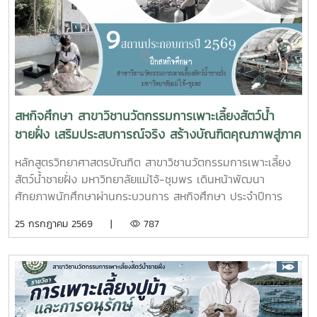
ถนนผังเมืองรวม สาย ก3 และก4 ในเขตผังเมืองรวมชุมชน
ปากน้ำหลังสวน เข้าร่วมการประชุมฯ ดังกล่าว เพื่อพิจารณาขอ
ความเห็นชอบค่าชดเชยต้นไม้และพืชผล และค่าชดเชยอาคารและ
สิ่งปลูกสร้างจากกองทุนจัดรูปที่ดินเพื่อพัฒนาพื้นที่มติที่ประชุม
รับทราบรายละเอียดราคาและเห็นควรให้เสนอคณะกรรมการ
จังหวัดขอรับเงินอุดหนุนจากกกองทุนจัดรูปเพื่อพัฒนาพื้นที่
สหกิจศึกษา สาขาวิชานวัตกรรมการเพาะเลี้ยงสัตว์น้ำ
ชายฝั่ง เสริมประสบการณ์จริง สร้างบัณฑิตคุณภาพสู่ภาค
อุตสาหกรรมการผลิตสัตว์น้ำ
หลักสูตรวิทยาศาสตรบัณฑิต สาขาวิชานวัตกรรมการเพาะเลี้ยง
สัตว์น้ำชายฝั่ง มหาวิทยาลัยแม่โจ้-ชุมพร เดินหน้าพัฒนา
ศักยภาพนักศึกษาผ่านกระบวนการ สหกิจศึกษา ประจำปีการ
ศึกษา 2569 โดยส่งนักศึกษาออกปฏิบัติงานจริงในสถานประกอบ
25 กรกฎาคม 2569 |
787
การและหน่วยงานภาคีเครือข่ายเป็นระยะเวลา 4 เดือน เพื่อให้
นักศึกษาได้เรียนรู้จากประสบการณ์ตรง ควบคู่กับการนำองค์
ความรู้จากห้องเรียนไปประยุกต์ใช้ในการทำงานจริงทั้งนี้ สหกิจ
ศึกษาเป็นส่วนสำคัญของการจัดการเรียนการสอน ที่มุ่งเน้นการ
ผลิตบัณฑิตให้มีความพร้อมทั้งด้านวิชาการและวิชาชีพ นักศึกษา
จะได้ฝึกทักษะการทำงานในสภาพแวดล้อมจริง เรียนรู้การแก้ไข