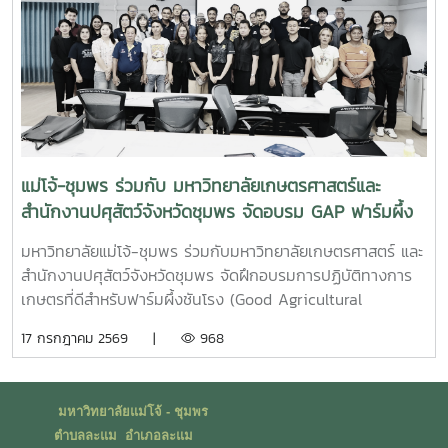
องค์ความรู้และร่วมกันพัฒนาแนวทางการอนุรักษ์ทรัพยากรทาง
ทะเล อันเป็นการสร้างประสบการณ์การเรียนรู้จากสถานการณ์
จริง พร้อมปลูกฝังความรับผิดชอบต่อสังคมและสิ่งแวดล้อม
แม่โจ้-ชุมพร ร่วมกับ มหาวิทยาลัยเกษตรศาสตร์และ
สำนักงานปศุสัตว์จังหวัดชุมพร จัดอบรม GAP ฟาร์มผึ้ง
ชันโรง ยกระดับมาตรฐานการเลี้ยงสู่การพัฒนาเศรษฐกิจ
มหาวิทยาลัยแม่โจ้-ชุมพร ร่วมกับมหาวิทยาลัยเกษตรศาสตร์ และ
ชุมชนอย่างยั่งยืน
สำนักงานปศุสัตว์จังหวัดชุมพร จัดฝึกอบรมการปฏิบัติทางการ
เกษตรที่ดีสำหรับฟาร์มผึ้งชันโรง (Good Agricultural
Practices for Stingless Bee Farm: GAP) เมื่อวันที่ 9
17 กรกฎาคม 2569 |
968
กรกฎาคม พ.ศ. 2569 ณ ห้องประชุมชั้นดาดฟ้า อาคารบุญรอด
ศุภอุดมฤกษ์ มหาวิทยาลัยแม่โจ้-ชุมพรในการนี้ ดร.ฐิระ ทอง
เหลือ คณบดีมหาวิทยาลัยแม่โจ้-ชุมพร เป็นประธานกล่าวเปิดการ
มหาวิทยาลัยแม่โจ้ - ชุมพร
อบรม และอาจารย์วีรชัย เพชรสุทธิ์ รองคณบดีฝ่ายวิชาการ วิจัย
ตำบลละแม อำเภอละแม
และบริการวิชาการ กล่าวต้อนรับผู้เข้าร่วมอบรม โดยได้รับเกียรติ