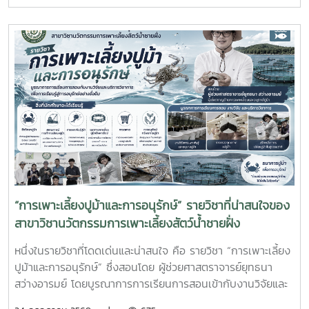
การและหน่วยงานภาคีเครือข่ายเป็นระยะเวลา 4 เดือน เพื่อให้
นักศึกษาได้เรียนรู้จากประสบการณ์ตรง ควบคู่กับการนำองค์
ความรู้จากห้องเรียนไปประยุกต์ใช้ในการทำงานจริงทั้งนี้ สหกิจ
ศึกษาเป็นส่วนสำคัญของการจัดการเรียนการสอน ที่มุ่งเน้นการ
ผลิตบัณฑิตให้มีความพร้อมทั้งด้านวิชาการและวิชาชีพ นักศึกษา
จะได้ฝึกทักษะการทำงานในสภาพแวดล้อมจริง เรียนรู้การแก้ไข
ปัญหาเฉพาะหน้า อดทน สู้งาน ซื่อสัตย์ มีสัมมาคารวะ ทำงาน
ร่วมกับผู้อื่นได้ และการปรับตัวให้เข้ากับองค์กร ตลอดจนพัฒนา
ทักษะวิชาชีพด้านการเพาะเลี้ยงสัตว์น้ำชายฝั่ง ให้สอดคล้องกับ
ความต้องการของภาคอุตสาหกรรมการผลิตสัตว์น้ำและอื่นๆที่
เกี่ยวข้อง
“การเพาะเลี้ยงปูม้าและการอนุรักษ์” รายวิชาที่น่าสนใจของ
สาขาวิชานวัตกรรมการเพาะเลี้ยงสัตว์น้ำชายฝั่ง
หนึ่งในรายวิชาที่โดดเด่นและน่าสนใจ คือ รายวิชา “การเพาะเลี้ยง
ปูม้าและการอนุรักษ์” ซึ่งสอนโดย ผู้ช่วยศาสตราจารย์ยุทธนา
สว่างอารมย์ โดยบูรณาการการเรียนการสอนเข้ากับงานวิจัยและ
การบริการวิชาการ เปิดโอกาสให้นักศึกษาได้เรียนรู้ทั้งภาคทฤษฎี