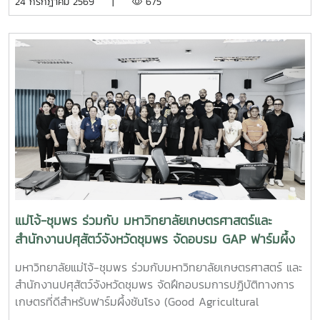
24 กรกฎาคม 2569 |
675
และภาคปฏิบัติ ตั้งแต่ชีววิทยาและวงจรชีวิตของปูม้า การเพาะ
เลี้ยง การจัดการทรัพยากรสัตว์น้ำ ตลอดจนแนวทางการอนุรักษ์
และการฟื้นฟูทรัพยากรปูม้าในพื้นที่ชายฝั่งนักศึกษาจะได้ลงพื้นที่
ปฏิบัติงานจริง ร่วมศึกษาวิจัยและทำกิจกรรมบริการวิชาการกับ
ชุมชน ภาคีเครือข่าย และหน่วยงานที่เกี่ยวข้อง เพื่อแลกเปลี่ยน
องค์ความรู้และร่วมกันพัฒนาแนวทางการอนุรักษ์ทรัพยากรทาง
ทะเล อันเป็นการสร้างประสบการณ์การเรียนรู้จากสถานการณ์
จริง พร้อมปลูกฝังความรับผิดชอบต่อสังคมและสิ่งแวดล้อม
แม่โจ้-ชุมพร ร่วมกับ มหาวิทยาลัยเกษตรศาสตร์และ
สำนักงานปศุสัตว์จังหวัดชุมพร จัดอบรม GAP ฟาร์มผึ้ง
ชันโรง ยกระดับมาตรฐานการเลี้ยงสู่การพัฒนาเศรษฐกิจ
มหาวิทยาลัยแม่โจ้-ชุมพร ร่วมกับมหาวิทยาลัยเกษตรศาสตร์ และ
ชุมชนอย่างยั่งยืน
สำนักงานปศุสัตว์จังหวัดชุมพร จัดฝึกอบรมการปฏิบัติทางการ
เกษตรที่ดีสำหรับฟาร์มผึ้งชันโรง (Good Agricultural
Practices for Stingless Bee Farm: GAP) เมื่อวันที่ 9