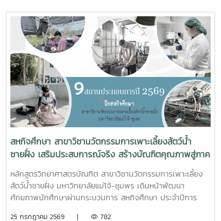
จังหวัดชุมพร ครั้งที่ 2/2569 ณ ห้องประชุมเกาะทองหลาง ชั้น 3
ศาลากลางจังหวัดชุมพร โดยมีนายจักรพงศ์ นิลไพรัช ธนารักษ์
พื้นที่ชุมพร เป็นประธานในการประชุมในการนี้ นายอุดม จิตตวงค์
โยธาธิการและผังเมืองจังหวัดชุมพร พร้อมด้วยคณะที่ปรึกษา
โครงการจัดรูปที่ดินเพื่อพัฒนาพื้นที่ส่วนจังหวัดชุมพร บริเวณ
ถนนผังเมืองรวม สาย ก3 และก4 ในเขตผังเมืองรวมชุมชน
ปากน้ำหลังสวน เข้าร่วมการประชุมฯ ดังกล่าว เพื่อพิจารณาขอ
ความเห็นชอบค่าชดเชยต้นไม้และพืชผล และค่าชดเชยอาคารและ
สิ่งปลูกสร้างจากกองทุนจัดรูปที่ดินเพื่อพัฒนาพื้นที่มติที่ประชุม
รับทราบรายละเอียดราคาและเห็นควรให้เสนอคณะกรรมการ
จังหวัดขอรับเงินอุดหนุนจากกกองทุนจัดรูปเพื่อพัฒนาพื้นที่
สหกิจศึกษา สาขาวิชานวัตกรรมการเพาะเลี้ยงสัตว์น้ำ
ชายฝั่ง เสริมประสบการณ์จริง สร้างบัณฑิตคุณภาพสู่ภาค
อุตสาหกรรมการผลิตสัตว์น้ำ
หลักสูตรวิทยาศาสตรบัณฑิต สาขาวิชานวัตกรรมการเพาะเลี้ยง
สัตว์น้ำชายฝั่ง มหาวิทยาลัยแม่โจ้-ชุมพร เดินหน้าพัฒนา
ศักยภาพนักศึกษาผ่านกระบวนการ สหกิจศึกษา ประจำปีการ
ศึกษา 2569 โดยส่งนักศึกษาออกปฏิบัติงานจริงในสถานประกอบ
25 กรกฎาคม 2569 |
782