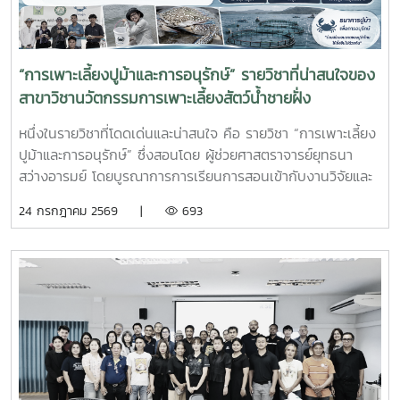
ความต้องการของภาคอุตสาหกรรมการผลิตสัตว์น้ำและอื่นๆที่
เกี่ยวข้อง
“การเพาะเลี้ยงปูม้าและการอนุรักษ์” รายวิชาที่น่าสนใจของ
สาขาวิชานวัตกรรมการเพาะเลี้ยงสัตว์น้ำชายฝั่ง
หนึ่งในรายวิชาที่โดดเด่นและน่าสนใจ คือ รายวิชา “การเพาะเลี้ยง
ปูม้าและการอนุรักษ์” ซึ่งสอนโดย ผู้ช่วยศาสตราจารย์ยุทธนา
สว่างอารมย์ โดยบูรณาการการเรียนการสอนเข้ากับงานวิจัยและ
การบริการวิชาการ เปิดโอกาสให้นักศึกษาได้เรียนรู้ทั้งภาคทฤษฎี
24 กรกฎาคม 2569 |
693
และภาคปฏิบัติ ตั้งแต่ชีววิทยาและวงจรชีวิตของปูม้า การเพาะ
เลี้ยง การจัดการทรัพยากรสัตว์น้ำ ตลอดจนแนวทางการอนุรักษ์
และการฟื้นฟูทรัพยากรปูม้าในพื้นที่ชายฝั่งนักศึกษาจะได้ลงพื้นที่
ปฏิบัติงานจริง ร่วมศึกษาวิจัยและทำกิจกรรมบริการวิชาการกับ
ชุมชน ภาคีเครือข่าย และหน่วยงานที่เกี่ยวข้อง เพื่อแลกเปลี่ยน
องค์ความรู้และร่วมกันพัฒนาแนวทางการอนุรักษ์ทรัพยากรทาง
ทะเล อันเป็นการสร้างประสบการณ์การเรียนรู้จากสถานการณ์
จริง พร้อมปลูกฝังความรับผิดชอบต่อสังคมและสิ่งแวดล้อม