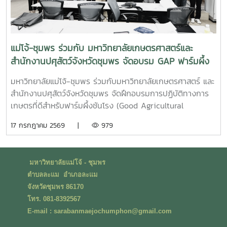
แม่โจ้-ชุมพร ร่วมกับ มหาวิทยาลัยเกษตรศาสตร์และ
สำนักงานปศุสัตว์จังหวัดชุมพร จัดอบรม GAP ฟาร์มผึ้ง
ชันโรง ยกระดับมาตรฐานการเลี้ยงสู่การพัฒนาเศรษฐกิจ
มหาวิทยาลัยแม่โจ้-ชุมพร ร่วมกับมหาวิทยาลัยเกษตรศาสตร์ และ
ชุมชนอย่างยั่งยืน
สำนักงานปศุสัตว์จังหวัดชุมพร จัดฝึกอบรมการปฏิบัติทางการ
เกษตรที่ดีสำหรับฟาร์มผึ้งชันโรง (Good Agricultural
Practices for Stingless Bee Farm: GAP) เมื่อวันที่ 9
17 กรกฎาคม 2569 |
979
กรกฎาคม พ.ศ. 2569 ณ ห้องประชุมชั้นดาดฟ้า อาคารบุญรอด
ศุภอุดมฤกษ์ มหาวิทยาลัยแม่โจ้-ชุมพรในการนี้ ดร.ฐิระ ทอง
เหลือ คณบดีมหาวิทยาลัยแม่โจ้-ชุมพร เป็นประธานกล่าวเปิดการ
มหาวิทยาลัยแม่โจ้ - ชุมพร
อบรม และอาจารย์วีรชัย เพชรสุทธิ์ รองคณบดีฝ่ายวิชาการ วิจัย
ตำบลละแม อำเภอละแม
และบริการวิชาการ กล่าวต้อนรับผู้เข้าร่วมอบรม โดยได้รับเกียรติ
จังหวัดชุมพร 86170
จากวิทยากรผู้ทรงคุณวุฒิจากสำนักงานปศุสัตว์เขต 8 จังหวัด
โทร. 081-8392567
สุราษฎร์ธานี นำโดย น.สพ.วิสูตร นวลขาว ผู้อำนวยการส่วน
E-mail : sarabanmaejochumphon@gmail.com
มาตรฐานการปศุสัตว์ และนางสาวมนธิยารัตน์ สังฆะโณ นัก