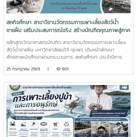
รับทราบรายละเอียดราคาและเห็นควรให้เสนอคณะกรรมการ
จังหวัดขอรับเงินอุดหนุนจากกกองทุนจัดรูปเพื่อพัฒนาพื้นที่
สหกิจศึกษา สาขาวิชานวัตกรรมการเพาะเลี้ยงสัตว์น้ำ
ชายฝั่ง เสริมประสบการณ์จริง สร้างบัณฑิตคุณภาพสู่ภาค
อุตสาหกรรมการผลิตสัตว์น้ำ
หลักสูตรวิทยาศาสตรบัณฑิต สาขาวิชานวัตกรรมการเพาะเลี้ยง
สัตว์น้ำชายฝั่ง มหาวิทยาลัยแม่โจ้-ชุมพร เดินหน้าพัฒนา
ศักยภาพนักศึกษาผ่านกระบวนการ สหกิจศึกษา ประจำปีการ
ศึกษา 2569 โดยส่งนักศึกษาออกปฏิบัติงานจริงในสถานประกอบ
25 กรกฎาคม 2569 |
801
การและหน่วยงานภาคีเครือข่ายเป็นระยะเวลา 4 เดือน เพื่อให้
นักศึกษาได้เรียนรู้จากประสบการณ์ตรง ควบคู่กับการนำองค์
ความรู้จากห้องเรียนไปประยุกต์ใช้ในการทำงานจริงทั้งนี้ สหกิจ
ศึกษาเป็นส่วนสำคัญของการจัดการเรียนการสอน ที่มุ่งเน้นการ
ผลิตบัณฑิตให้มีความพร้อมทั้งด้านวิชาการและวิชาชีพ นักศึกษา
จะได้ฝึกทักษะการทำงานในสภาพแวดล้อมจริง เรียนรู้การแก้ไข
ปัญหาเฉพาะหน้า อดทน สู้งาน ซื่อสัตย์ มีสัมมาคารวะ ทำงาน
ร่วมกับผู้อื่นได้ และการปรับตัวให้เข้ากับองค์กร ตลอดจนพัฒนา
ทักษะวิชาชีพด้านการเพาะเลี้ยงสัตว์น้ำชายฝั่ง ให้สอดคล้องกับ