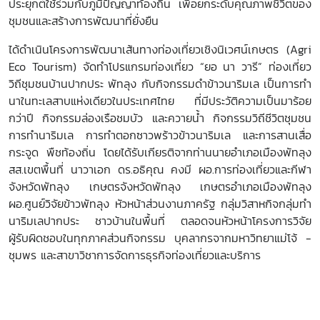
ประยุกต์ใช้ร่วมกับภูมิปัญญาท้องถิ่น เพื่อยกระดับคุณภาพชีวิตของ
ชุมชนและสร้างการพัฒนาที่ยั่งยืน
ได้ดำเนินโครงการพัฒนาเส้นทางท่องเที่ยวเชิงนิเวศน์เกษตร (Agri
Eco Tourism)
จัดทำโปรแกรมท่องเที่ยว “ยอ นา วารี” ท่องเที่ยว
วิถีชุมชนบ้านปากประ พัทลุง กับกิจกรรมดำข้าวนาริมเล เป็นการทำ
นาในทะเลสาบแห่งเดียวในประเทศไทย ที่มีประวัติความเป็นมาร้อย
กว่าปี กิจกรรมล่องเรือชมบัว และควายน้ำ กิจกรรมวิถีชีวิตชุมชน
การทำนาริมเล การทำตอกซาวพร้าวข้าวนาริมเล และการสานเสื่อ
กระจูด พืชท้องถิ่น โดยได้รับเกียรติจากท่านนายอำเภอเมืองพัทลุง
สส.เขตพื้นที่ นาวาเอก ดร.อธิคุณ คงมี ผอ.การท่องเที่ยวและกีฬา
จังหวัดพัทลุง เกษตรจังหวัดพัทลุง เกษตรอำเภอเมืองพัทลุง
ผอ.ศูนย์วิจัยข้าวพัทลุง หัวหน้าส่วนงานภาครัฐ กลุ่มวิสาหกิจกลุ่มทำ
นาริมเลปากประ ชาวบ้านในพื้นที่ ตลอดจนหัวหน้าโครงการวิจัย
ผู้รับผิดชอบในทุกภาคส่วนกิจกรรม บุคลากรจากมหาวิทยาแม่โจ้ -
ชุมพร และสาขาวิชาการจัดการธุรกิจท่องเที่ยวและบริการ