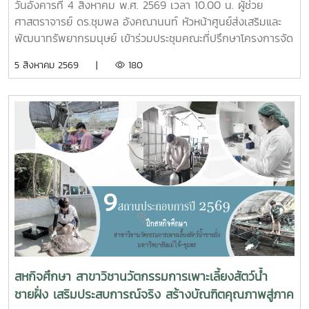
วันอังคารที่ 4 สิงหาคม พ.ศ. 2569 เวลา 10.00 น. ผู้ช่วย
ศาสตราจารย์ ดร.ชุมพล อังคณานนท์ หัวหน้าศูนย์ส่งเสริมและ
พัฒนาทรัพยากรมนุษย์ เข้าร่วมประชุมคณะที่ปรึกษาโครงการจัด
รูปที่ดินเพื่อพัฒนาพื้นที่ส่วนจังหวัดชุมพร บริเวณถนนผังเมือง
5 สิงหาคม 2569 |
180
รวม สาย ก3 และ ก4ในเขตผังเมืองรวมชุมชนปากน้ำหลังสวน
จังหวัดชุมพร ครั้งที่ 2/2569 ณ ห้องประชุมเกาะทองหลาง ชั้น 3
ศาลากลางจังหวัดชุมพร โดยมีนายจักรพงศ์ นิลไพรัช ธนารักษ์
พื้นที่ชุมพร เป็นประธานในการประชุมในการนี้ นายอุดม จิตตวงค์
โยธาธิการและผังเมืองจังหวัดชุมพร พร้อมด้วยคณะที่ปรึกษา
โครงการจัดรูปที่ดินเพื่อพัฒนาพื้นที่ส่วนจังหวัดชุมพร บริเวณ
ถนนผังเมืองรวม สาย ก3 และก4 ในเขตผังเมืองรวมชุมชน
ปากน้ำหลังสวน เข้าร่วมการประชุมฯ ดังกล่าว เพื่อพิจารณาขอ
ความเห็นชอบค่าชดเชยต้นไม้และพืชผล และค่าชดเชยอาคารและ
สิ่งปลูกสร้างจากกองทุนจัดรูปที่ดินเพื่อพัฒนาพื้นที่มติที่ประชุม
รับทราบรายละเอียดราคาและเห็นควรให้เสนอคณะกรรมการ
จังหวัดขอรับเงินอุดหนุนจากกกองทุนจัดรูปเพื่อพัฒนาพื้นที่
สหกิจศึกษา สาขาวิชานวัตกรรมการเพาะเลี้ยงสัตว์น้ำ
ชายฝั่ง เสริมประสบการณ์จริง สร้างบัณฑิตคุณภาพสู่ภาค