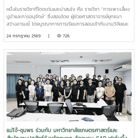
หนึ่งในรายวิชาที่โดดเด่นและน่าสนใจ คือ รายวิชา “การเพาะเลี้ยง
ปูม้าและการอนุรักษ์” ซึ่งสอนโดย ผู้ช่วยศาสตราจารย์ยุทธนา
สว่างอารมย์ โดยบูรณาการการเรียนการสอนเข้ากับงานวิจัยและ
การบริการวิชาการ เปิดโอกาสให้นักศึกษาได้เรียนรู้ทั้งภาคทฤษฎี
24 กรกฎาคม 2569 |
726
และภาคปฏิบัติ ตั้งแต่ชีววิทยาและวงจรชีวิตของปูม้า การเพาะ
เลี้ยง การจัดการทรัพยากรสัตว์น้ำ ตลอดจนแนวทางการอนุรักษ์
และการฟื้นฟูทรัพยากรปูม้าในพื้นที่ชายฝั่งนักศึกษาจะได้ลงพื้นที่
ปฏิบัติงานจริง ร่วมศึกษาวิจัยและทำกิจกรรมบริการวิชาการกับ
ชุมชน ภาคีเครือข่าย และหน่วยงานที่เกี่ยวข้อง เพื่อแลกเปลี่ยน
องค์ความรู้และร่วมกันพัฒนาแนวทางการอนุรักษ์ทรัพยากรทาง
ทะเล อันเป็นการสร้างประสบการณ์การเรียนรู้จากสถานการณ์
จริง พร้อมปลูกฝังความรับผิดชอบต่อสังคมและสิ่งแวดล้อม
แม่โจ้-ชุมพร ร่วมกับ มหาวิทยาลัยเกษตรศาสตร์และ