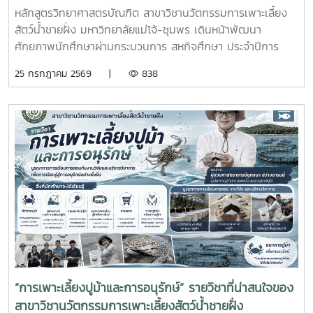
อุตสาหกรรมการผลิตสัตว์น้ำ
หลักสูตรวิทยาศาสตรบัณฑิต สาขาวิชานวัตกรรมการเพาะเลี้ยง
สัตว์น้ำชายฝั่ง มหาวิทยาลัยแม่โจ้-ชุมพร เดินหน้าพัฒนา
ศักยภาพนักศึกษาผ่านกระบวนการ สหกิจศึกษา ประจำปีการ
ศึกษา 2569 โดยส่งนักศึกษาออกปฏิบัติงานจริงในสถานประกอบ
25 กรกฎาคม 2569 |
838
การและหน่วยงานภาคีเครือข่ายเป็นระยะเวลา 4 เดือน เพื่อให้
นักศึกษาได้เรียนรู้จากประสบการณ์ตรง ควบคู่กับการนำองค์
ความรู้จากห้องเรียนไปประยุกต์ใช้ในการทำงานจริงทั้งนี้ สหกิจ
ศึกษาเป็นส่วนสำคัญของการจัดการเรียนการสอน ที่มุ่งเน้นการ
ผลิตบัณฑิตให้มีความพร้อมทั้งด้านวิชาการและวิชาชีพ นักศึกษา
จะได้ฝึกทักษะการทำงานในสภาพแวดล้อมจริง เรียนรู้การแก้ไข
ปัญหาเฉพาะหน้า อดทน สู้งาน ซื่อสัตย์ มีสัมมาคารวะ ทำงาน
ร่วมกับผู้อื่นได้ และการปรับตัวให้เข้ากับองค์กร ตลอดจนพัฒนา
ทักษะวิชาชีพด้านการเพาะเลี้ยงสัตว์น้ำชายฝั่ง ให้สอดคล้องกับ
ความต้องการของภาคอุตสาหกรรมการผลิตสัตว์น้ำและอื่นๆที่
เกี่ยวข้อง
“การเพาะเลี้ยงปูม้าและการอนุรักษ์” รายวิชาที่น่าสนใจของ
สาขาวิชานวัตกรรมการเพาะเลี้ยงสัตว์น้ำชายฝั่ง