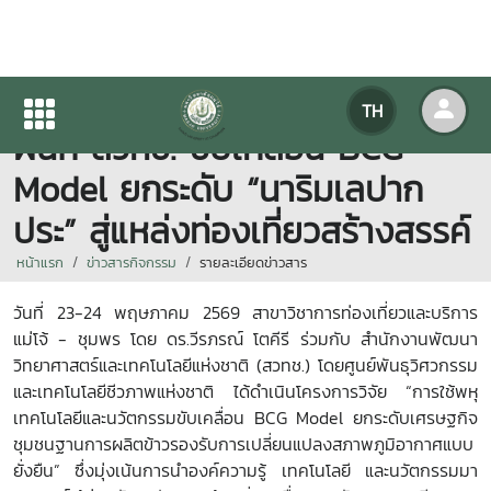
สาขาวิชาการท่องเที่ยวและบริการ
TH
ผนึก สวทช. ขับเคลื่อน BCG
Model ยกระดับ “นาริมเลปาก
ประ” สู่แหล่งท่องเที่ยวสร้างสรรค์
หน้าแรก
ข่าวสารกิจกรรม
รายละเอียดข่าวสาร
วันที่ 23-24
พฤษภาคม
2569
สาขาวิชาการท่องเที่ยวและบริการ
แม่โจ้ - ชุมพร โดย ดร.วีรภรณ์ โตคีรี ร่วมกับ สำนักงานพัฒนา
วิทยาศาสตร์และเทคโนโลยีแห่งชาติ (สวทช.) โดยศูนย์พันธุวิศวกรรม
และเทคโนโลยีชีวภาพแห่งชาติ ได้ดำเนินโครงการวิจัย “การใช้พหุ
เทคโนโลยีและนวัตกรรมขับเคลื่อน
BCG Model
ยกระดับเศรษฐกิจ
ชุมชนฐานการผลิตข้าวรองรับการเปลี่ยนแปลงสภาพภูมิอากาศแบบ
ยั่งยืน” ซึ่งมุ่งเน้นการนำองค์ความรู้ เทคโนโลยี และนวัตกรรมมา