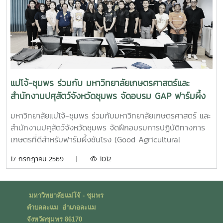
ทะเล อันเป็นการสร้างประสบการณ์การเรียนรู้จากสถานการณ์
จริง พร้อมปลูกฝังความรับผิดชอบต่อสังคมและสิ่งแวดล้อม
แม่โจ้-ชุมพร ร่วมกับ มหาวิทยาลัยเกษตรศาสตร์และ
สำนักงานปศุสัตว์จังหวัดชุมพร จัดอบรม GAP ฟาร์มผึ้ง
ชันโรง ยกระดับมาตรฐานการเลี้ยงสู่การพัฒนาเศรษฐกิจ
มหาวิทยาลัยแม่โจ้-ชุมพร ร่วมกับมหาวิทยาลัยเกษตรศาสตร์ และ
ชุมชนอย่างยั่งยืน
สำนักงานปศุสัตว์จังหวัดชุมพร จัดฝึกอบรมการปฏิบัติทางการ
เกษตรที่ดีสำหรับฟาร์มผึ้งชันโรง (Good Agricultural
Practices for Stingless Bee Farm: GAP) เมื่อวันที่ 9
17 กรกฎาคม 2569 |
1012
กรกฎาคม พ.ศ. 2569 ณ ห้องประชุมชั้นดาดฟ้า อาคารบุญรอด
ศุภอุดมฤกษ์ มหาวิทยาลัยแม่โจ้-ชุมพรในการนี้ ดร.ฐิระ ทอง
เหลือ คณบดีมหาวิทยาลัยแม่โจ้-ชุมพร เป็นประธานกล่าวเปิดการ
มหาวิทยาลัยแม่โจ้ - ชุมพร
อบรม และอาจารย์วีรชัย เพชรสุทธิ์ รองคณบดีฝ่ายวิชาการ วิจัย
ตำบลละแม อำเภอละแม
และบริการวิชาการ กล่าวต้อนรับผู้เข้าร่วมอบรม โดยได้รับเกียรติ
จังหวัดชุมพร 86170