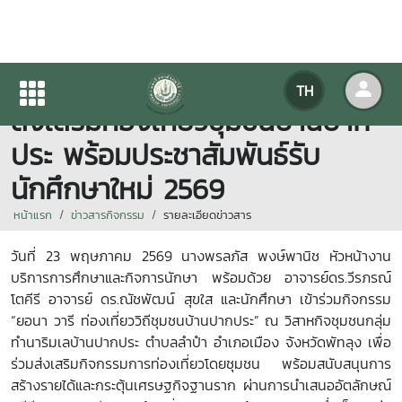
แม่โจ้-ชุมพร ร่วม “ยอนา วารี”
TH
ส่งเสริมท่องเที่ยวชุมชนบ้านปาก
ประ พร้อมประชาสัมพันธ์รับ
นักศึกษาใหม่ 2569
หน้าแรก
ข่าวสารกิจกรรม
รายละเอียดข่าวสาร
วันที่ 23
พฤษภาคม
2569
นางพรลภัส พงษ์พานิช หัวหน้างาน
บริการการศึกษาและกิจการนักษา พร้อมด้วย อาจารย์ดร.วีรภรณ์
โตคีรี อาจารย์ ดร.ณัชพัฒน์ สุขใส และนักศึกษา เข้าร่วมกิจกรรม
“ยอนา วารี ท่องเที่ยววิถีชุมชนบ้านปากประ” ณ วิสาหกิจชุมชนกลุ่ม
ทำนาริมเลบ้านปากประ ตำบลลำปำ อำเภอเมือง จังหวัดพัทลุง เพื่อ
ร่วมส่งเสริมกิจกรรมการท่องเที่ยวโดยชุมชน พร้อมสนับสนุนการ
สร้างรายได้และกระตุ้นเศรษฐกิจฐานราก ผ่านการนำเสนออัตลักษณ์