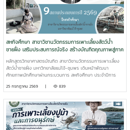
ปากน้ำหลังสวน เข้าร่วมการประชุมฯ ดังกล่าว เพื่อพิจารณาขอ
ความเห็นชอบค่าชดเชยต้นไม้และพืชผล และค่าชดเชยอาคารและ
สิ่งปลูกสร้างจากกองทุนจัดรูปที่ดินเพื่อพัฒนาพื้นที่มติที่ประชุม
รับทราบรายละเอียดราคาและเห็นควรให้เสนอคณะกรรมการ
จังหวัดขอรับเงินอุดหนุนจากกกองทุนจัดรูปเพื่อพัฒนาพื้นที่
สหกิจศึกษา สาขาวิชานวัตกรรมการเพาะเลี้ยงสัตว์น้ำ
ชายฝั่ง เสริมประสบการณ์จริง สร้างบัณฑิตคุณภาพสู่ภาค
อุตสาหกรรมการผลิตสัตว์น้ำ
หลักสูตรวิทยาศาสตรบัณฑิต สาขาวิชานวัตกรรมการเพาะเลี้ยง
สัตว์น้ำชายฝั่ง มหาวิทยาลัยแม่โจ้-ชุมพร เดินหน้าพัฒนา
ศักยภาพนักศึกษาผ่านกระบวนการ สหกิจศึกษา ประจำปีการ
ศึกษา 2569 โดยส่งนักศึกษาออกปฏิบัติงานจริงในสถานประกอบ
25 กรกฎาคม 2569 |
839
การและหน่วยงานภาคีเครือข่ายเป็นระยะเวลา 4 เดือน เพื่อให้
นักศึกษาได้เรียนรู้จากประสบการณ์ตรง ควบคู่กับการนำองค์
ความรู้จากห้องเรียนไปประยุกต์ใช้ในการทำงานจริงทั้งนี้ สหกิจ
ศึกษาเป็นส่วนสำคัญของการจัดการเรียนการสอน ที่มุ่งเน้นการ
ผลิตบัณฑิตให้มีความพร้อมทั้งด้านวิชาการและวิชาชีพ นักศึกษา
จะได้ฝึกทักษะการทำงานในสภาพแวดล้อมจริง เรียนรู้การแก้ไข