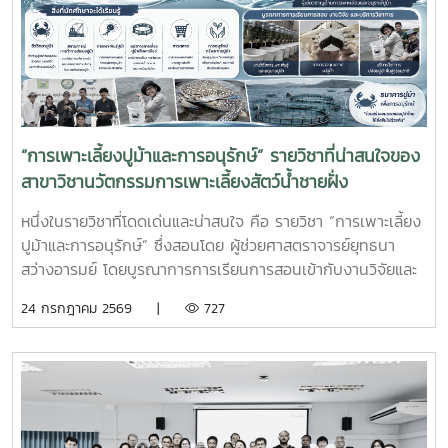
ปัญหาเฉพาะหน้า อดทน สู้งาน ซื่อสัตย์ มีสัมมาคารวะ ทำงาน
ร่วมกับผู้อื่นได้ และการปรับตัวให้เข้ากับองค์กร ตลอดจนพัฒนา
ทักษะวิชาชีพด้านการเพาะเลี้ยงสัตว์น้ำชายฝั่ง ให้สอดคล้องกับ
ความต้องการของภาคอุตสาหกรรมการผลิตสัตว์น้ำและอื่นๆที่
เกี่ยวข้อง
“การเพาะเลี้ยงปูม้าและการอนุรักษ์” รายวิชาที่น่าสนใจของ
สาขาวิชานวัตกรรมการเพาะเลี้ยงสัตว์น้ำชายฝั่ง
หนึ่งในรายวิชาที่โดดเด่นและน่าสนใจ คือ รายวิชา “การเพาะเลี้ยง
ปูม้าและการอนุรักษ์” ซึ่งสอนโดย ผู้ช่วยศาสตราจารย์ยุทธนา
สว่างอารมย์ โดยบูรณาการการเรียนการสอนเข้ากับงานวิจัยและ
การบริการวิชาการ เปิดโอกาสให้นักศึกษาได้เรียนรู้ทั้งภาคทฤษฎี
24 กรกฎาคม 2569 |
727
และภาคปฏิบัติ ตั้งแต่ชีววิทยาและวงจรชีวิตของปูม้า การเพาะ
เลี้ยง การจัดการทรัพยากรสัตว์น้ำ ตลอดจนแนวทางการอนุรักษ์
และการฟื้นฟูทรัพยากรปูม้าในพื้นที่ชายฝั่งนักศึกษาจะได้ลงพื้นที่
ปฏิบัติงานจริง ร่วมศึกษาวิจัยและทำกิจกรรมบริการวิชาการกับ
ชุมชน ภาคีเครือข่าย และหน่วยงานที่เกี่ยวข้อง เพื่อแลกเปลี่ยน
องค์ความรู้และร่วมกันพัฒนาแนวทางการอนุรักษ์ทรัพยากรทาง