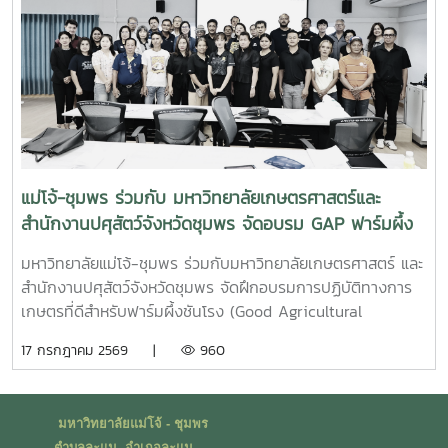
องค์ความรู้และร่วมกันพัฒนาแนวทางการอนุรักษ์ทรัพยากรทาง
ทะเล อันเป็นการสร้างประสบการณ์การเรียนรู้จากสถานการณ์
จริง พร้อมปลูกฝังความรับผิดชอบต่อสังคมและสิ่งแวดล้อม
แม่โจ้-ชุมพร ร่วมกับ มหาวิทยาลัยเกษตรศาสตร์และ
สำนักงานปศุสัตว์จังหวัดชุมพร จัดอบรม GAP ฟาร์มผึ้ง
ชันโรง ยกระดับมาตรฐานการเลี้ยงสู่การพัฒนาเศรษฐกิจ
มหาวิทยาลัยแม่โจ้-ชุมพร ร่วมกับมหาวิทยาลัยเกษตรศาสตร์ และ
ชุมชนอย่างยั่งยืน
สำนักงานปศุสัตว์จังหวัดชุมพร จัดฝึกอบรมการปฏิบัติทางการ
เกษตรที่ดีสำหรับฟาร์มผึ้งชันโรง (Good Agricultural
Practices for Stingless Bee Farm: GAP) เมื่อวันที่ 9
17 กรกฎาคม 2569 |
960
กรกฎาคม พ.ศ. 2569 ณ ห้องประชุมชั้นดาดฟ้า อาคารบุญรอด
ศุภอุดมฤกษ์ มหาวิทยาลัยแม่โจ้-ชุมพรในการนี้ ดร.ฐิระ ทอง
เหลือ คณบดีมหาวิทยาลัยแม่โจ้-ชุมพร เป็นประธานกล่าวเปิดการ
มหาวิทยาลัยแม่โจ้ - ชุมพร
อบรม และอาจารย์วีรชัย เพชรสุทธิ์ รองคณบดีฝ่ายวิชาการ วิจัย
ตำบลละแม อำเภอละแม