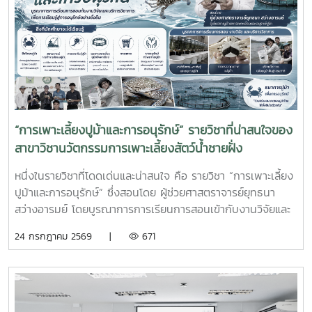
จะได้ฝึกทักษะการทำงานในสภาพแวดล้อมจริง เรียนรู้การแก้ไข
ปัญหาเฉพาะหน้า อดทน สู้งาน ซื่อสัตย์ มีสัมมาคารวะ ทำงาน
ร่วมกับผู้อื่นได้ และการปรับตัวให้เข้ากับองค์กร ตลอดจนพัฒนา
ทักษะวิชาชีพด้านการเพาะเลี้ยงสัตว์น้ำชายฝั่ง ให้สอดคล้องกับ
ความต้องการของภาคอุตสาหกรรมการผลิตสัตว์น้ำและอื่นๆที่
เกี่ยวข้อง
“การเพาะเลี้ยงปูม้าและการอนุรักษ์” รายวิชาที่น่าสนใจของ
สาขาวิชานวัตกรรมการเพาะเลี้ยงสัตว์น้ำชายฝั่ง
หนึ่งในรายวิชาที่โดดเด่นและน่าสนใจ คือ รายวิชา “การเพาะเลี้ยง
ปูม้าและการอนุรักษ์” ซึ่งสอนโดย ผู้ช่วยศาสตราจารย์ยุทธนา
สว่างอารมย์ โดยบูรณาการการเรียนการสอนเข้ากับงานวิจัยและ
การบริการวิชาการ เปิดโอกาสให้นักศึกษาได้เรียนรู้ทั้งภาคทฤษฎี
24 กรกฎาคม 2569 |
671
และภาคปฏิบัติ ตั้งแต่ชีววิทยาและวงจรชีวิตของปูม้า การเพาะ
เลี้ยง การจัดการทรัพยากรสัตว์น้ำ ตลอดจนแนวทางการอนุรักษ์
และการฟื้นฟูทรัพยากรปูม้าในพื้นที่ชายฝั่งนักศึกษาจะได้ลงพื้นที่
ปฏิบัติงานจริง ร่วมศึกษาวิจัยและทำกิจกรรมบริการวิชาการกับ
ชุมชน ภาคีเครือข่าย และหน่วยงานที่เกี่ยวข้อง เพื่อแลกเปลี่ยน