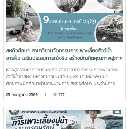
ถนนผังเมืองรวม สาย ก3 และก4 ในเขตผังเมืองรวมชุมชน
ปากน้ำหลังสวน เข้าร่วมการประชุมฯ ดังกล่าว เพื่อพิจารณาขอ
ความเห็นชอบค่าชดเชยต้นไม้และพืชผล และค่าชดเชยอาคารและ
สิ่งปลูกสร้างจากกองทุนจัดรูปที่ดินเพื่อพัฒนาพื้นที่มติที่ประชุม
รับทราบรายละเอียดราคาและเห็นควรให้เสนอคณะกรรมการ
จังหวัดขอรับเงินอุดหนุนจากกกองทุนจัดรูปเพื่อพัฒนาพื้นที่
สหกิจศึกษา สาขาวิชานวัตกรรมการเพาะเลี้ยงสัตว์น้ำ
ชายฝั่ง เสริมประสบการณ์จริง สร้างบัณฑิตคุณภาพสู่ภาค
อุตสาหกรรมการผลิตสัตว์น้ำ
หลักสูตรวิทยาศาสตรบัณฑิต สาขาวิชานวัตกรรมการเพาะเลี้ยง
สัตว์น้ำชายฝั่ง มหาวิทยาลัยแม่โจ้-ชุมพร เดินหน้าพัฒนา
ศักยภาพนักศึกษาผ่านกระบวนการ สหกิจศึกษา ประจำปีการ
ศึกษา 2569 โดยส่งนักศึกษาออกปฏิบัติงานจริงในสถานประกอบ
25 กรกฎาคม 2569 |
777
การและหน่วยงานภาคีเครือข่ายเป็นระยะเวลา 4 เดือน เพื่อให้
นักศึกษาได้เรียนรู้จากประสบการณ์ตรง ควบคู่กับการนำองค์
ความรู้จากห้องเรียนไปประยุกต์ใช้ในการทำงานจริงทั้งนี้ สหกิจ
ศึกษาเป็นส่วนสำคัญของการจัดการเรียนการสอน ที่มุ่งเน้นการ
ผลิตบัณฑิตให้มีความพร้อมทั้งด้านวิชาการและวิชาชีพ นักศึกษา