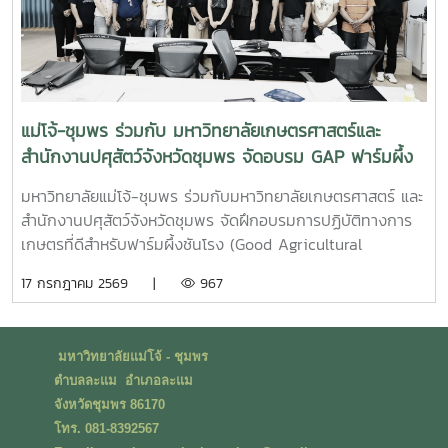
จริง พร้อมปลูกฝังความรับผิดชอบต่อสังคมและสิ่งแวดล้อม
แม่โจ้-ชุมพร ร่วมกับ มหาวิทยาลัยเกษตรศาสตร์และ
สำนักงานปศุสัตว์จังหวัดชุมพร จัดอบรม GAP ฟาร์มผึ้ง
ชันโรง ยกระดับมาตรฐานการเลี้ยงสู่การพัฒนาเศรษฐกิจ
มหาวิทยาลัยแม่โจ้-ชุมพร ร่วมกับมหาวิทยาลัยเกษตรศาสตร์ และ
ชุมชนอย่างยั่งยืน
สำนักงานปศุสัตว์จังหวัดชุมพร จัดฝึกอบรมการปฏิบัติทางการ
เกษตรที่ดีสำหรับฟาร์มผึ้งชันโรง (Good Agricultural
Practices for Stingless Bee Farm: GAP) เมื่อวันที่ 9
17 กรกฎาคม 2569 |
967
กรกฎาคม พ.ศ. 2569 ณ ห้องประชุมชั้นดาดฟ้า อาคารบุญรอด
ศุภอุดมฤกษ์ มหาวิทยาลัยแม่โจ้-ชุมพรในการนี้ ดร.ฐิระ ทอง
เหลือ คณบดีมหาวิทยาลัยแม่โจ้-ชุมพร เป็นประธานกล่าวเปิดการ
มหาวิทยาลัยแม่โจ้ - ชุมพร
อบรม และอาจารย์วีรชัย เพชรสุทธิ์ รองคณบดีฝ่ายวิชาการ วิจัย
ตำบลละแม อำเภอละแม
และบริการวิชาการ กล่าวต้อนรับผู้เข้าร่วมอบรม โดยได้รับเกียรติ
จังหวัดชุมพร 86170
จากวิทยากรผู้ทรงคุณวุฒิจากสำนักงานปศุสัตว์เขต 8 จังหวัด
โทร. 081-8392567
สุราษฎร์ธานี นำโดย น.สพ.วิสูตร นวลขาว ผู้อำนวยการส่วน