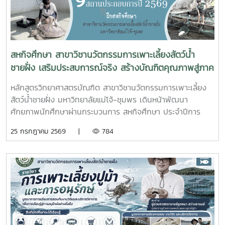
ความเห็นชอบค่าชดเชยต้นไม้และพืชผล และค่าชดเชยอาคารและ
สิ่งปลูกสร้างจากกองทุนจัดรูปที่ดินเพื่อพัฒนาพื้นที่มติที่ประชุม
รับทราบรายละเอียดราคาและเห็นควรให้เสนอคณะกรรมการ
จังหวัดขอรับเงินอุดหนุนจากกกองทุนจัดรูปเพื่อพัฒนาพื้นที่
สหกิจศึกษา สาขาวิชานวัตกรรมการเพาะเลี้ยงสัตว์น้ำ
ชายฝั่ง เสริมประสบการณ์จริง สร้างบัณฑิตคุณภาพสู่ภาค
อุตสาหกรรมการผลิตสัตว์น้ำ
หลักสูตรวิทยาศาสตรบัณฑิต สาขาวิชานวัตกรรมการเพาะเลี้ยง
สัตว์น้ำชายฝั่ง มหาวิทยาลัยแม่โจ้-ชุมพร เดินหน้าพัฒนา
ศักยภาพนักศึกษาผ่านกระบวนการ สหกิจศึกษา ประจำปีการ
ศึกษา 2569 โดยส่งนักศึกษาออกปฏิบัติงานจริงในสถานประกอบ
25 กรกฎาคม 2569 |
784
การและหน่วยงานภาคีเครือข่ายเป็นระยะเวลา 4 เดือน เพื่อให้
นักศึกษาได้เรียนรู้จากประสบการณ์ตรง ควบคู่กับการนำองค์
ความรู้จากห้องเรียนไปประยุกต์ใช้ในการทำงานจริงทั้งนี้ สหกิจ
ศึกษาเป็นส่วนสำคัญของการจัดการเรียนการสอน ที่มุ่งเน้นการ
ผลิตบัณฑิตให้มีความพร้อมทั้งด้านวิชาการและวิชาชีพ นักศึกษา
จะได้ฝึกทักษะการทำงานในสภาพแวดล้อมจริง เรียนรู้การแก้ไข
ปัญหาเฉพาะหน้า อดทน สู้งาน ซื่อสัตย์ มีสัมมาคารวะ ทำงาน
ร่วมกับผู้อื่นได้ และการปรับตัวให้เข้ากับองค์กร ตลอดจนพัฒนา