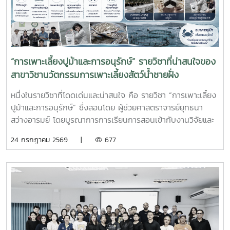
ทักษะวิชาชีพด้านการเพาะเลี้ยงสัตว์น้ำชายฝั่ง ให้สอดคล้องกับ
ความต้องการของภาคอุตสาหกรรมการผลิตสัตว์น้ำและอื่นๆที่
เกี่ยวข้อง
“การเพาะเลี้ยงปูม้าและการอนุรักษ์” รายวิชาที่น่าสนใจของ
สาขาวิชานวัตกรรมการเพาะเลี้ยงสัตว์น้ำชายฝั่ง
หนึ่งในรายวิชาที่โดดเด่นและน่าสนใจ คือ รายวิชา “การเพาะเลี้ยง
ปูม้าและการอนุรักษ์” ซึ่งสอนโดย ผู้ช่วยศาสตราจารย์ยุทธนา
สว่างอารมย์ โดยบูรณาการการเรียนการสอนเข้ากับงานวิจัยและ
การบริการวิชาการ เปิดโอกาสให้นักศึกษาได้เรียนรู้ทั้งภาคทฤษฎี
24 กรกฎาคม 2569 |
677
และภาคปฏิบัติ ตั้งแต่ชีววิทยาและวงจรชีวิตของปูม้า การเพาะ
เลี้ยง การจัดการทรัพยากรสัตว์น้ำ ตลอดจนแนวทางการอนุรักษ์
และการฟื้นฟูทรัพยากรปูม้าในพื้นที่ชายฝั่งนักศึกษาจะได้ลงพื้นที่
ปฏิบัติงานจริง ร่วมศึกษาวิจัยและทำกิจกรรมบริการวิชาการกับ
ชุมชน ภาคีเครือข่าย และหน่วยงานที่เกี่ยวข้อง เพื่อแลกเปลี่ยน
องค์ความรู้และร่วมกันพัฒนาแนวทางการอนุรักษ์ทรัพยากรทาง
ทะเล อันเป็นการสร้างประสบการณ์การเรียนรู้จากสถานการณ์