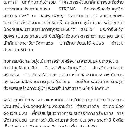
ในการนี้ นักศึกษาได้เข้าร่วม “โครงการพัฒนาศักยภาพเครือข่าย
เยาวชนและประชาชนชมรม STRONG จิตพอเพียงต้านทุจริต
จังหวัดชุมพร” ณ ห้องพุดพิชญา โรงแรมนานาบุรี จังหวัดชุมพร
โดยได้รับเกียรติจากนายจักรินทร์ ชุมจินดา ผู้อำนวยการสำนักงาน
ป้องกันและปราบปรามการทุจริตแห่งชาติ (ป.ป.ช.) ประจำจังหวัด
ชุมพร เป็นประธานในพิธี ซึ่งมีผู้เข้าร่วมโครงการกว่า 100 คน และมี
นักศึกษาสาขาวิชารัฐศาสตร์ มหาวิทยาลัยแม่โจ้-ชุมพร เข้าร่วม
ประมาณ 50 คน
กิจกรรมดังกล่าวมุ่งเน้นการสร้างเครือข่ายเยาวชนและประชาชนใน
การปลูกฝังแนวคิด “จิตพอเพียงต้านทุจริต” ส่งเสริมคุณธรรม
จริยธรรม ความโปร่งใส และการมีส่วนร่วมของภาคประชาชนในการ
เฝ้าระวังและป้องกันการทุจริตในสังคม อันเป็นกระบวนการเรียนรู้ที่
ช่วยเสริมสร้างภาวะผู้นำและจิตสำนึกสาธารณะให้แก่นักศึกษา
พร้อมกันนี้ คณะอาจารย์และนักศึกษายังได้ศึกษาดูงาน ณ โครงการ
พัฒนาพื้นที่หนองใหญ่ตามพระราชดำริ ตำบลบางลึก อำเภอเมือง
จังหวัดชุมพร เพื่อเรียนรู้แนวทางการบริหารจัดการทรัพยากร การ
พัฒนาชุมชน และการดำเนินงานภาครัฐตามแนวพระราชดำริ ซึ่งถือ
เป็นต้นแบบสำคัญของการพัฒนาท้องถิ่นอย่างยั่งยืน