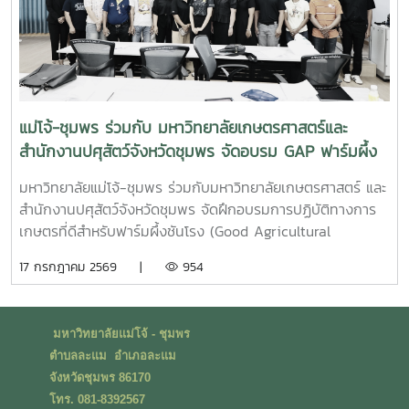
จริง พร้อมปลูกฝังความรับผิดชอบต่อสังคมและสิ่งแวดล้อม
แม่โจ้-ชุมพร ร่วมกับ มหาวิทยาลัยเกษตรศาสตร์และ
สำนักงานปศุสัตว์จังหวัดชุมพร จัดอบรม GAP ฟาร์มผึ้ง
ชันโรง ยกระดับมาตรฐานการเลี้ยงสู่การพัฒนาเศรษฐกิจ
มหาวิทยาลัยแม่โจ้-ชุมพร ร่วมกับมหาวิทยาลัยเกษตรศาสตร์ และ
ชุมชนอย่างยั่งยืน
สำนักงานปศุสัตว์จังหวัดชุมพร จัดฝึกอบรมการปฏิบัติทางการ
เกษตรที่ดีสำหรับฟาร์มผึ้งชันโรง (Good Agricultural
Practices for Stingless Bee Farm: GAP) เมื่อวันที่ 9
17 กรกฎาคม 2569 |
954
กรกฎาคม พ.ศ. 2569 ณ ห้องประชุมชั้นดาดฟ้า อาคารบุญรอด
ศุภอุดมฤกษ์ มหาวิทยาลัยแม่โจ้-ชุมพรในการนี้ ดร.ฐิระ ทอง
เหลือ คณบดีมหาวิทยาลัยแม่โจ้-ชุมพร เป็นประธานกล่าวเปิดการ
มหาวิทยาลัยแม่โจ้ - ชุมพร
อบรม และอาจารย์วีรชัย เพชรสุทธิ์ รองคณบดีฝ่ายวิชาการ วิจัย
ตำบลละแม อำเภอละแม
และบริการวิชาการ กล่าวต้อนรับผู้เข้าร่วมอบรม โดยได้รับเกียรติ
จังหวัดชุมพร 86170
จากวิทยากรผู้ทรงคุณวุฒิจากสำนักงานปศุสัตว์เขต 8 จังหวัด
โทร. 081-8392567
สุราษฎร์ธานี นำโดย น.สพ.วิสูตร นวลขาว ผู้อำนวยการส่วน