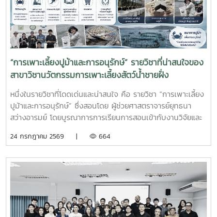
ทักษะวิชาชีพด้านการเพาะเลี้ยงสัตว์น้ำชายฝั่ง ให้สอดคล้องกับ
ความต้องการของภาคอุตสาหกรรมการผลิตสัตว์น้ำและอื่นๆที่
เกี่ยวข้อง
“การเพาะเลี้ยงปูม้าและการอนุรักษ์” รายวิชาที่น่าสนใจของ
สาขาวิชานวัตกรรมการเพาะเลี้ยงสัตว์น้ำชายฝั่ง
หนึ่งในรายวิชาที่โดดเด่นและน่าสนใจ คือ รายวิชา “การเพาะเลี้ยง
ปูม้าและการอนุรักษ์” ซึ่งสอนโดย ผู้ช่วยศาสตราจารย์ยุทธนา
สว่างอารมย์ โดยบูรณาการการเรียนการสอนเข้ากับงานวิจัยและ
การบริการวิชาการ เปิดโอกาสให้นักศึกษาได้เรียนรู้ทั้งภาคทฤษฎี
24 กรกฎาคม 2569 |
664
และภาคปฏิบัติ ตั้งแต่ชีววิทยาและวงจรชีวิตของปูม้า การเพาะ
เลี้ยง การจัดการทรัพยากรสัตว์น้ำ ตลอดจนแนวทางการอนุรักษ์
และการฟื้นฟูทรัพยากรปูม้าในพื้นที่ชายฝั่งนักศึกษาจะได้ลงพื้นที่
ปฏิบัติงานจริง ร่วมศึกษาวิจัยและทำกิจกรรมบริการวิชาการกับ
ชุมชน ภาคีเครือข่าย และหน่วยงานที่เกี่ยวข้อง เพื่อแลกเปลี่ยน
องค์ความรู้และร่วมกันพัฒนาแนวทางการอนุรักษ์ทรัพยากรทาง
ทะเล อันเป็นการสร้างประสบการณ์การเรียนรู้จากสถานการณ์