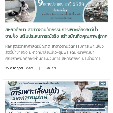
ความเห็นชอบค่าชดเชยต้นไม้และพืชผล และค่าชดเชยอาคารและ
สิ่งปลูกสร้างจากกองทุนจัดรูปที่ดินเพื่อพัฒนาพื้นที่มติที่ประชุม
รับทราบรายละเอียดราคาและเห็นควรให้เสนอคณะกรรมการ
จังหวัดขอรับเงินอุดหนุนจากกกองทุนจัดรูปเพื่อพัฒนาพื้นที่
สหกิจศึกษา สาขาวิชานวัตกรรมการเพาะเลี้ยงสัตว์น้ำ
ชายฝั่ง เสริมประสบการณ์จริง สร้างบัณฑิตคุณภาพสู่ภาค
อุตสาหกรรมการผลิตสัตว์น้ำ
หลักสูตรวิทยาศาสตรบัณฑิต สาขาวิชานวัตกรรมการเพาะเลี้ยง
สัตว์น้ำชายฝั่ง มหาวิทยาลัยแม่โจ้-ชุมพร เดินหน้าพัฒนา
ศักยภาพนักศึกษาผ่านกระบวนการ สหกิจศึกษา ประจำปีการ
ศึกษา 2569 โดยส่งนักศึกษาออกปฏิบัติงานจริงในสถานประกอบ
25 กรกฎาคม 2569 |
771
การและหน่วยงานภาคีเครือข่ายเป็นระยะเวลา 4 เดือน เพื่อให้
นักศึกษาได้เรียนรู้จากประสบการณ์ตรง ควบคู่กับการนำองค์
ความรู้จากห้องเรียนไปประยุกต์ใช้ในการทำงานจริงทั้งนี้ สหกิจ
ศึกษาเป็นส่วนสำคัญของการจัดการเรียนการสอน ที่มุ่งเน้นการ
ผลิตบัณฑิตให้มีความพร้อมทั้งด้านวิชาการและวิชาชีพ นักศึกษา
จะได้ฝึกทักษะการทำงานในสภาพแวดล้อมจริง เรียนรู้การแก้ไข
ปัญหาเฉพาะหน้า อดทน สู้งาน ซื่อสัตย์ มีสัมมาคารวะ ทำงาน
ร่วมกับผู้อื่นได้ และการปรับตัวให้เข้ากับองค์กร ตลอดจนพัฒนา