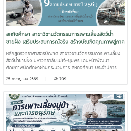
ความเห็นชอบค่าชดเชยต้นไม้และพืชผล และค่าชดเชยอาคารและ
สิ่งปลูกสร้างจากกองทุนจัดรูปที่ดินเพื่อพัฒนาพื้นที่มติที่ประชุม
รับทราบรายละเอียดราคาและเห็นควรให้เสนอคณะกรรมการ
จังหวัดขอรับเงินอุดหนุนจากกกองทุนจัดรูปเพื่อพัฒนาพื้นที่
สหกิจศึกษา สาขาวิชานวัตกรรมการเพาะเลี้ยงสัตว์น้ำ
ชายฝั่ง เสริมประสบการณ์จริง สร้างบัณฑิตคุณภาพสู่ภาค
อุตสาหกรรมการผลิตสัตว์น้ำ
หลักสูตรวิทยาศาสตรบัณฑิต สาขาวิชานวัตกรรมการเพาะเลี้ยง
สัตว์น้ำชายฝั่ง มหาวิทยาลัยแม่โจ้-ชุมพร เดินหน้าพัฒนา
ศักยภาพนักศึกษาผ่านกระบวนการ สหกิจศึกษา ประจำปีการ
ศึกษา 2569 โดยส่งนักศึกษาออกปฏิบัติงานจริงในสถานประกอบ
25 กรกฎาคม 2569 |
709
การและหน่วยงานภาคีเครือข่ายเป็นระยะเวลา 4 เดือน เพื่อให้
นักศึกษาได้เรียนรู้จากประสบการณ์ตรง ควบคู่กับการนำองค์
ความรู้จากห้องเรียนไปประยุกต์ใช้ในการทำงานจริงทั้งนี้ สหกิจ
ศึกษาเป็นส่วนสำคัญของการจัดการเรียนการสอน ที่มุ่งเน้นการ
ผลิตบัณฑิตให้มีความพร้อมทั้งด้านวิชาการและวิชาชีพ นักศึกษา
จะได้ฝึกทักษะการทำงานในสภาพแวดล้อมจริง เรียนรู้การแก้ไข
ปัญหาเฉพาะหน้า อดทน สู้งาน ซื่อสัตย์ มีสัมมาคารวะ ทำงาน
ร่วมกับผู้อื่นได้ และการปรับตัวให้เข้ากับองค์กร ตลอดจนพัฒนา