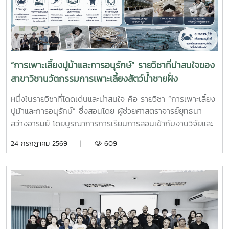
ทักษะวิชาชีพด้านการเพาะเลี้ยงสัตว์น้ำชายฝั่ง ให้สอดคล้องกับ
ความต้องการของภาคอุตสาหกรรมการผลิตสัตว์น้ำและอื่นๆที่
เกี่ยวข้อง
“การเพาะเลี้ยงปูม้าและการอนุรักษ์” รายวิชาที่น่าสนใจของ
สาขาวิชานวัตกรรมการเพาะเลี้ยงสัตว์น้ำชายฝั่ง
หนึ่งในรายวิชาที่โดดเด่นและน่าสนใจ คือ รายวิชา “การเพาะเลี้ยง
ปูม้าและการอนุรักษ์” ซึ่งสอนโดย ผู้ช่วยศาสตราจารย์ยุทธนา
สว่างอารมย์ โดยบูรณาการการเรียนการสอนเข้ากับงานวิจัยและ
การบริการวิชาการ เปิดโอกาสให้นักศึกษาได้เรียนรู้ทั้งภาคทฤษฎี
24 กรกฎาคม 2569 |
609
และภาคปฏิบัติ ตั้งแต่ชีววิทยาและวงจรชีวิตของปูม้า การเพาะ
เลี้ยง การจัดการทรัพยากรสัตว์น้ำ ตลอดจนแนวทางการอนุรักษ์
และการฟื้นฟูทรัพยากรปูม้าในพื้นที่ชายฝั่งนักศึกษาจะได้ลงพื้นที่
ปฏิบัติงานจริง ร่วมศึกษาวิจัยและทำกิจกรรมบริการวิชาการกับ
ชุมชน ภาคีเครือข่าย และหน่วยงานที่เกี่ยวข้อง เพื่อแลกเปลี่ยน
องค์ความรู้และร่วมกันพัฒนาแนวทางการอนุรักษ์ทรัพยากรทาง
ทะเล อันเป็นการสร้างประสบการณ์การเรียนรู้จากสถานการณ์