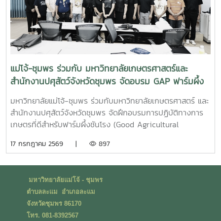
จริง พร้อมปลูกฝังความรับผิดชอบต่อสังคมและสิ่งแวดล้อม
แม่โจ้-ชุมพร ร่วมกับ มหาวิทยาลัยเกษตรศาสตร์และ
สำนักงานปศุสัตว์จังหวัดชุมพร จัดอบรม GAP ฟาร์มผึ้ง
ชันโรง ยกระดับมาตรฐานการเลี้ยงสู่การพัฒนาเศรษฐกิจ
มหาวิทยาลัยแม่โจ้-ชุมพร ร่วมกับมหาวิทยาลัยเกษตรศาสตร์ และ
ชุมชนอย่างยั่งยืน
สำนักงานปศุสัตว์จังหวัดชุมพร จัดฝึกอบรมการปฏิบัติทางการ
เกษตรที่ดีสำหรับฟาร์มผึ้งชันโรง (Good Agricultural
Practices for Stingless Bee Farm: GAP) เมื่อวันที่ 9
17 กรกฎาคม 2569 |
897
กรกฎาคม พ.ศ. 2569 ณ ห้องประชุมชั้นดาดฟ้า อาคารบุญรอด
ศุภอุดมฤกษ์ มหาวิทยาลัยแม่โจ้-ชุมพรในการนี้ ดร.ฐิระ ทอง
เหลือ คณบดีมหาวิทยาลัยแม่โจ้-ชุมพร เป็นประธานกล่าวเปิดการ
มหาวิทยาลัยแม่โจ้ - ชุมพร
อบรม และอาจารย์วีรชัย เพชรสุทธิ์ รองคณบดีฝ่ายวิชาการ วิจัย
ตำบลละแม อำเภอละแม
และบริการวิชาการ กล่าวต้อนรับผู้เข้าร่วมอบรม โดยได้รับเกียรติ
จังหวัดชุมพร 86170
จากวิทยากรผู้ทรงคุณวุฒิจากสำนักงานปศุสัตว์เขต 8 จังหวัด
โทร. 081-8392567
สุราษฎร์ธานี นำโดย น.สพ.วิสูตร นวลขาว ผู้อำนวยการส่วน