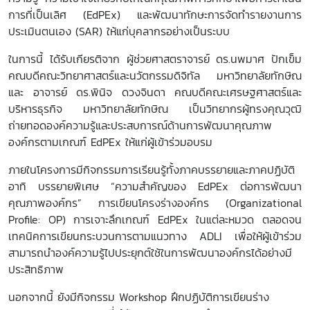
การที่เป็นเลิศ (
EdPEx)
และพัฒนาทักษะการจัดทำรายงานการ
ประเมินตนเอง (
SAR)
ให้แก่บุคลากรอย่างเป็นระบบ
ในการนี้ ได้รับเกียรติจาก ผู้ช่วยศาสตราจารย์ ดร.นพมาศ ปักเข็ม
คณบดีคณะวิทยาศาสตร์และนวัตกรรมดิจิทัล มหาวิทยาลัยทักษิณ
และ อาจารย์ ดร.พินิจ ดวงจินดา คณบดีคณะเศรษฐศาสตร์และ
บริหารธุรกิจ มหาวิทยาลัยทักษิณ เป็นวิทยากรผู้ทรงคุณวุฒิ
ถ่ายทอดองค์ความรู้และประสบการณ์ด้านการพัฒนาคุณภาพ
องค์กรตามเกณฑ์ EdPEx
ให้แก่ผู้เข้าร่วมอบรม
ภายในโครงการมีกิจกรรมการเรียนรู้ทั้งภาคบรรยายและภาคปฏิบัติ
อาทิ บรรยายพิเศษ “
ความสำคัญของ
EdPEx
ต่อการพัฒนา
คุณภาพองค์กร” การเขียนโครงร่างองค์กร (
Organizational
Profile: OP)
การเจาะลึกเกณฑ์
EdPEx
ในแต่ละหมวด ตลอดจน
เทคนิคการเขียนกระบวนการตามแนวทาง
ADLI
เพื่อให้ผู้เข้าร่วม
สามารถนำองค์ความรู้ไปประยุกต์ใช้ในการพัฒนาองค์กรได้อย่างมี
ประสิทธิภาพ
นอกจากนี้ ยังมีกิจกรรม Workshop
ฝึกปฏิบัติการเขียนร่าง