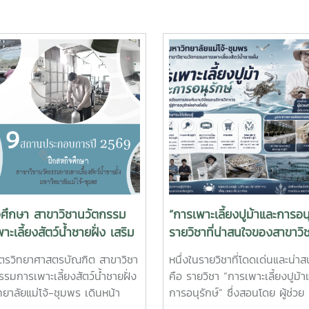
จศึกษา สาขาวิชานวัตกรรม
“การเพาะเลี้ยงปูม้าและการอนุ
าะเลี้ยงสัตว์น้ำชายฝั่ง เสริม
รายวิชาที่น่าสนใจของสาขาวิ
บการณ์จริง สร้างบัณฑิต
นวัตกรรมการเพาะเลี้ยงสัตว์น
ูตรวิทยาศาสตรบัณฑิต สาขาวิชา
หนึ่งในรายวิชาที่โดดเด่นและน่า
าพสู่ภาคอุตสาหกรรมการ
ชายฝั่ง
รมการเพาะเลี้ยงสัตว์น้ำชายฝั่ง
คือ รายวิชา “การเพาะเลี้ยงปูม้า
ัตว์น้ำ
ทยาลัยแม่โจ้-ชุมพร เดินหน้า
การอนุรักษ์” ซึ่งสอนโดย ผู้ช่วย