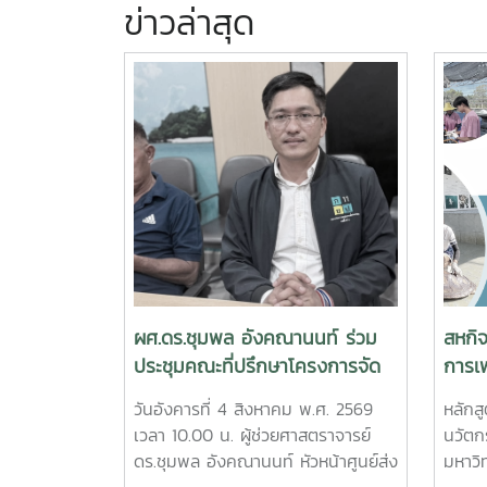
ข่าวล่าสุด
ผศ.ดร.ชุมพล อังคณานนท์ ร่วม
สหกิ
ประชุมคณะที่ปรึกษาโครงการจัด
การเพ
รูปที่ดินเพื่อพัฒนาพื้นที่จังหวัด
ประส
วันอังคารที่ 4 สิงหาคม พ.ศ. 2569
หลักส
ชุมพร ครั้งที่ 2/2569
คุณภ
เวลา 10.00 น. ผู้ช่วยศาสตราจารย์
นวัตกร
ผลิตส
ดร.ชุมพล อังคณานนท์ หัวหน้าศูนย์ส่ง
มหาวิ