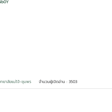
kNb0Y
ิทยาลัยแม่โจ้-ชุมพร
จำนวนผู้เปิดอ่าน : 3503