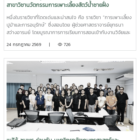
สาขาวิชานวัตกรรมการเพาะเลี้ยงสัตว์น้ำชายฝั่ง
หนึ่งในรายวิชาที่โดดเด่นและน่าสนใจ คือ รายวิชา “การเพาะเลี้ยง
ปูม้าและการอนุรักษ์” ซึ่งสอนโดย ผู้ช่วยศาสตราจารย์ยุทธนา
สว่างอารมย์ โดยบูรณาการการเรียนการสอนเข้ากับงานวิจัยและ
การบริการวิชาการ เปิดโอกาสให้นักศึกษาได้เรียนรู้ทั้งภาคทฤษฎี
24 กรกฎาคม 2569 |
726
และภาคปฏิบัติ ตั้งแต่ชีววิทยาและวงจรชีวิตของปูม้า การเพาะ
เลี้ยง การจัดการทรัพยากรสัตว์น้ำ ตลอดจนแนวทางการอนุรักษ์
และการฟื้นฟูทรัพยากรปูม้าในพื้นที่ชายฝั่งนักศึกษาจะได้ลงพื้นที่
ปฏิบัติงานจริง ร่วมศึกษาวิจัยและทำกิจกรรมบริการวิชาการกับ
ชุมชน ภาคีเครือข่าย และหน่วยงานที่เกี่ยวข้อง เพื่อแลกเปลี่ยน
องค์ความรู้และร่วมกันพัฒนาแนวทางการอนุรักษ์ทรัพยากรทาง
ทะเล อันเป็นการสร้างประสบการณ์การเรียนรู้จากสถานการณ์
จริง พร้อมปลูกฝังความรับผิดชอบต่อสังคมและสิ่งแวดล้อม