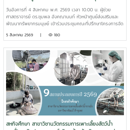
2/2569
วันอังคารที่ 4 สิงหาคม พ.ศ. 2569 เวลา 10.00 น. ผู้ช่วย
ศาสตราจารย์ ดร.ชุมพล อังคณานนท์ หัวหน้าศูนย์ส่งเสริมและ
พัฒนาทรัพยากรมนุษย์ เข้าร่วมประชุมคณะที่ปรึกษาโครงการจัด
รูปที่ดินเพื่อพัฒนาพื้นที่ส่วนจังหวัดชุมพร บริเวณถนนผังเมือง
5 สิงหาคม 2569 |
180
รวม สาย ก3 และ ก4ในเขตผังเมืองรวมชุมชนปากน้ำหลังสวน
จังหวัดชุมพร ครั้งที่ 2/2569 ณ ห้องประชุมเกาะทองหลาง ชั้น 3
ศาลากลางจังหวัดชุมพร โดยมีนายจักรพงศ์ นิลไพรัช ธนารักษ์
พื้นที่ชุมพร เป็นประธานในการประชุมในการนี้ นายอุดม จิตตวงค์
โยธาธิการและผังเมืองจังหวัดชุมพร พร้อมด้วยคณะที่ปรึกษา
โครงการจัดรูปที่ดินเพื่อพัฒนาพื้นที่ส่วนจังหวัดชุมพร บริเวณ
ถนนผังเมืองรวม สาย ก3 และก4 ในเขตผังเมืองรวมชุมชน
ปากน้ำหลังสวน เข้าร่วมการประชุมฯ ดังกล่าว เพื่อพิจารณาขอ
ความเห็นชอบค่าชดเชยต้นไม้และพืชผล และค่าชดเชยอาคารและ
สิ่งปลูกสร้างจากกองทุนจัดรูปที่ดินเพื่อพัฒนาพื้นที่มติที่ประชุม
รับทราบรายละเอียดราคาและเห็นควรให้เสนอคณะกรรมการ
จังหวัดขอรับเงินอุดหนุนจากกกองทุนจัดรูปเพื่อพัฒนาพื้นที่
สหกิจศึกษา สาขาวิชานวัตกรรมการเพาะเลี้ยงสัตว์น้ำ