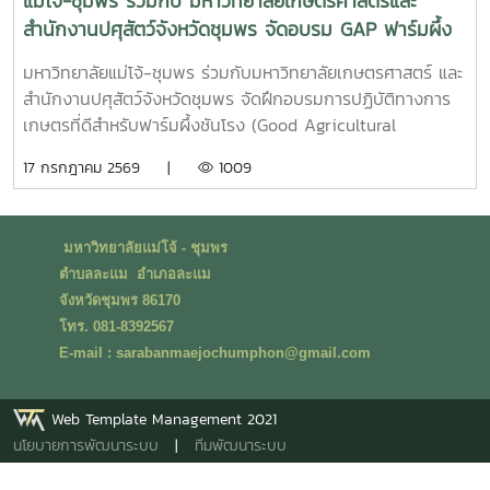
แม่โจ้-ชุมพร ร่วมกับ มหาวิทยาลัยเกษตรศาสตร์และ
สำนักงานปศุสัตว์จังหวัดชุมพร จัดอบรม GAP ฟาร์มผึ้ง
ชันโรง ยกระดับมาตรฐานการเลี้ยงสู่การพัฒนาเศรษฐกิจ
มหาวิทยาลัยแม่โจ้-ชุมพร ร่วมกับมหาวิทยาลัยเกษตรศาสตร์ และ
ชุมชนอย่างยั่งยืน
สำนักงานปศุสัตว์จังหวัดชุมพร จัดฝึกอบรมการปฏิบัติทางการ
เกษตรที่ดีสำหรับฟาร์มผึ้งชันโรง (Good Agricultural
Practices for Stingless Bee Farm: GAP) เมื่อวันที่ 9
17 กรกฎาคม 2569 |
1009
กรกฎาคม พ.ศ. 2569 ณ ห้องประชุมชั้นดาดฟ้า อาคารบุญรอด
ศุภอุดมฤกษ์ มหาวิทยาลัยแม่โจ้-ชุมพรในการนี้ ดร.ฐิระ ทอง
เหลือ คณบดีมหาวิทยาลัยแม่โจ้-ชุมพร เป็นประธานกล่าวเปิดการ
มหาวิทยาลัยแม่โจ้ - ชุมพร
อบรม และอาจารย์วีรชัย เพชรสุทธิ์ รองคณบดีฝ่ายวิชาการ วิจัย
ตำบลละแม อำเภอละแม
และบริการวิชาการ กล่าวต้อนรับผู้เข้าร่วมอบรม โดยได้รับเกียรติ
จังหวัดชุมพร 86170
จากวิทยากรผู้ทรงคุณวุฒิจากสำนักงานปศุสัตว์เขต 8 จังหวัด
โทร. 081-8392567
สุราษฎร์ธานี นำโดย น.สพ.วิสูตร นวลขาว ผู้อำนวยการส่วน
E-mail : sarabanmaejochumphon@gmail.com
มาตรฐานการปศุสัตว์ และนางสาวมนธิยารัตน์ สังฆะโณ นัก
วิชาการสัตวบาล ถ่ายทอดความรู้ในหัวข้อ “การปฏิบัติทางการ
เกษตรที่ดีสำหรับฟาร์มผึ้งชันโรงการฝึกอบรมครั้งนี้เป็นส่วนหนึ่ง
Web Template Management 2021
ของโครงการ “การเลี้ยงชันโรงในระบบนิเวศเกษตรพื้นที่ปลูก
นโยบายการพัฒนาระบบ
|
ทีมพัฒนาระบบ
กาแฟ จังหวัดชุมพรโดยมี ผศ.ดร.ชามา อินซอน ภาควิชา