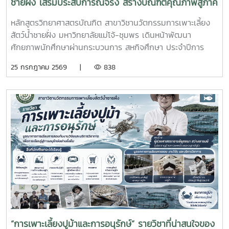
ชายฝั่ง เสริมประสบการณ์จริง สร้างบัณฑิตคุณภาพสู่ภาค
อุตสาหกรรมการผลิตสัตว์น้ำ
หลักสูตรวิทยาศาสตรบัณฑิต สาขาวิชานวัตกรรมการเพาะเลี้ยง
สัตว์น้ำชายฝั่ง มหาวิทยาลัยแม่โจ้-ชุมพร เดินหน้าพัฒนา
ศักยภาพนักศึกษาผ่านกระบวนการ สหกิจศึกษา ประจำปีการ
ศึกษา 2569 โดยส่งนักศึกษาออกปฏิบัติงานจริงในสถานประกอบ
25 กรกฎาคม 2569 |
838
การและหน่วยงานภาคีเครือข่ายเป็นระยะเวลา 4 เดือน เพื่อให้
นักศึกษาได้เรียนรู้จากประสบการณ์ตรง ควบคู่กับการนำองค์
ความรู้จากห้องเรียนไปประยุกต์ใช้ในการทำงานจริงทั้งนี้ สหกิจ
ศึกษาเป็นส่วนสำคัญของการจัดการเรียนการสอน ที่มุ่งเน้นการ
ผลิตบัณฑิตให้มีความพร้อมทั้งด้านวิชาการและวิชาชีพ นักศึกษา
จะได้ฝึกทักษะการทำงานในสภาพแวดล้อมจริง เรียนรู้การแก้ไข
ปัญหาเฉพาะหน้า อดทน สู้งาน ซื่อสัตย์ มีสัมมาคารวะ ทำงาน
ร่วมกับผู้อื่นได้ และการปรับตัวให้เข้ากับองค์กร ตลอดจนพัฒนา
ทักษะวิชาชีพด้านการเพาะเลี้ยงสัตว์น้ำชายฝั่ง ให้สอดคล้องกับ
ความต้องการของภาคอุตสาหกรรมการผลิตสัตว์น้ำและอื่นๆที่
เกี่ยวข้อง
“การเพาะเลี้ยงปูม้าและการอนุรักษ์” รายวิชาที่น่าสนใจของ