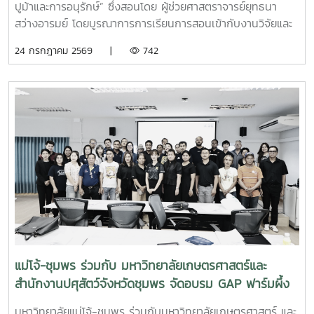
ปูม้าและการอนุรักษ์” ซึ่งสอนโดย ผู้ช่วยศาสตราจารย์ยุทธนา
สว่างอารมย์ โดยบูรณาการการเรียนการสอนเข้ากับงานวิจัยและ
การบริการวิชาการ เปิดโอกาสให้นักศึกษาได้เรียนรู้ทั้งภาคทฤษฎี
24 กรกฎาคม 2569 |
742
และภาคปฏิบัติ ตั้งแต่ชีววิทยาและวงจรชีวิตของปูม้า การเพาะ
เลี้ยง การจัดการทรัพยากรสัตว์น้ำ ตลอดจนแนวทางการอนุรักษ์
และการฟื้นฟูทรัพยากรปูม้าในพื้นที่ชายฝั่งนักศึกษาจะได้ลงพื้นที่
ปฏิบัติงานจริง ร่วมศึกษาวิจัยและทำกิจกรรมบริการวิชาการกับ
ชุมชน ภาคีเครือข่าย และหน่วยงานที่เกี่ยวข้อง เพื่อแลกเปลี่ยน
องค์ความรู้และร่วมกันพัฒนาแนวทางการอนุรักษ์ทรัพยากรทาง
ทะเล อันเป็นการสร้างประสบการณ์การเรียนรู้จากสถานการณ์
จริง พร้อมปลูกฝังความรับผิดชอบต่อสังคมและสิ่งแวดล้อม
แม่โจ้-ชุมพร ร่วมกับ มหาวิทยาลัยเกษตรศาสตร์และ
สำนักงานปศุสัตว์จังหวัดชุมพร จัดอบรม GAP ฟาร์มผึ้ง
ชันโรง ยกระดับมาตรฐานการเลี้ยงสู่การพัฒนาเศรษฐกิจ
มหาวิทยาลัยแม่โจ้-ชุมพร ร่วมกับมหาวิทยาลัยเกษตรศาสตร์ และ