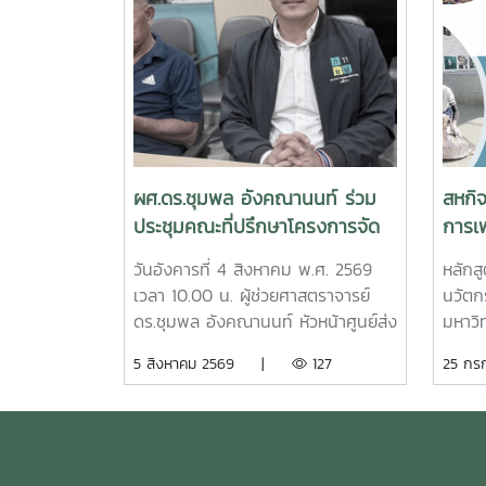
ผศ.ดร.ชุมพล อังคณานนท์ ร่วม
สหกิ
ประชุมคณะที่ปรึกษาโครงการจัด
การเพ
รูปที่ดินเพื่อพัฒนาพื้นที่จังหวัด
ประส
วันอังคารที่ 4 สิงหาคม พ.ศ. 2569
หลักส
ชุมพร ครั้งที่ 2/2569
คุณภ
เวลา 10.00 น. ผู้ช่วยศาสตราจารย์
นวัตกร
ผลิตส
ดร.ชุมพล อังคณานนท์ หัวหน้าศูนย์ส่ง
มหาวิ
เสริมและพัฒนาทรัพยากรมนุษย์ เข้า
พัฒนา
5 สิงหาคม 2569 |
127
25 ก
ร่วมประชุมคณะที่ปรึกษาโครงการจัด
กระบว
รูปที่ดินเพื่อพัฒนาพื้นที่ส่วนจังหวัด
ศึกษา
ชุมพร บริเวณถนนผังเมืองรวม สาย
ปฏิบั
ก3 และ ก4ในเขตผังเมืองรวมชุมชน
หน่วย
ปากน้ำหลังสวน จังหวัดชุมพร ครั้งที่
เดือน 