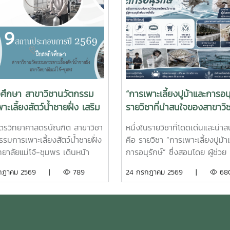
จศึกษา สาขาวิชานวัตกรรม
“การเพาะเลี้ยงปูม้าและการอนุ
าะเลี้ยงสัตว์น้ำชายฝั่ง เสริม
รายวิชาที่น่าสนใจของสาขาวิ
บการณ์จริง สร้างบัณฑิต
นวัตกรรมการเพาะเลี้ยงสัตว์น
ูตรวิทยาศาสตรบัณฑิต สาขาวิชา
หนึ่งในรายวิชาที่โดดเด่นและน่า
าพสู่ภาคอุตสาหกรรมการ
ชายฝั่ง
รมการเพาะเลี้ยงสัตว์น้ำชายฝั่ง
คือ รายวิชา “การเพาะเลี้ยงปูม้า
ัตว์น้ำ
ทยาลัยแม่โจ้-ชุมพร เดินหน้า
การอนุรักษ์” ซึ่งสอนโดย ผู้ช่วย
ศักยภาพนักศึกษาผ่าน
ศาสตราจารย์ยุทธนา สว่างอารม
รกฎาคม 2569 |
789
24 กรกฎาคม 2569 |
68
นการ สหกิจศึกษา ประจำปีการ
บูรณาการการเรียนการสอนเข้า
 2569 โดยส่งนักศึกษาออก
วิจัยและการบริการวิชาการ เปิด
ติงานจริงในสถานประกอบการและ
ให้นักศึกษาได้เรียนรู้ทั้งภาคทฤษ
งานภาคีเครือข่ายเป็นระยะเวลา 4
ภาคปฏิบัติ ตั้งแต่ชีววิทยาและว
เพื่อให้นักศึกษาได้เรียนรู้จาก
ชีวิตของปูม้า การเพาะเลี้ยง กา