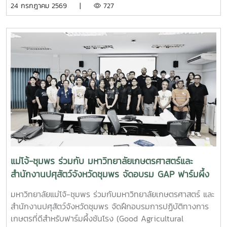
24 กรกฎาคม 2569 |
727
และภาคปฏิบัติ ตั้งแต่ชีววิทยาและวงจรชีวิตของปูม้า การเพาะ
เลี้ยง การจัดการทรัพยากรสัตว์น้ำ ตลอดจนแนวทางการอนุรักษ์
และการฟื้นฟูทรัพยากรปูม้าในพื้นที่ชายฝั่งนักศึกษาจะได้ลงพื้นที่
ปฏิบัติงานจริง ร่วมศึกษาวิจัยและทำกิจกรรมบริการวิชาการกับ
ชุมชน ภาคีเครือข่าย และหน่วยงานที่เกี่ยวข้อง เพื่อแลกเปลี่ยน
องค์ความรู้และร่วมกันพัฒนาแนวทางการอนุรักษ์ทรัพยากรทาง
ทะเล อันเป็นการสร้างประสบการณ์การเรียนรู้จากสถานการณ์
จริง พร้อมปลูกฝังความรับผิดชอบต่อสังคมและสิ่งแวดล้อม
แม่โจ้-ชุมพร ร่วมกับ มหาวิทยาลัยเกษตรศาสตร์และ
สำนักงานปศุสัตว์จังหวัดชุมพร จัดอบรม GAP ฟาร์มผึ้ง
ชันโรง ยกระดับมาตรฐานการเลี้ยงสู่การพัฒนาเศรษฐกิจ
มหาวิทยาลัยแม่โจ้-ชุมพร ร่วมกับมหาวิทยาลัยเกษตรศาสตร์ และ
ชุมชนอย่างยั่งยืน
สำนักงานปศุสัตว์จังหวัดชุมพร จัดฝึกอบรมการปฏิบัติทางการ
เกษตรที่ดีสำหรับฟาร์มผึ้งชันโรง (Good Agricultural