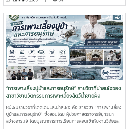
25 กรกฎาคม 2569 |
841
การและหน่วยงานภาคีเครือข่ายเป็นระยะเวลา 4 เดือน เพื่อให้
นักศึกษาได้เรียนรู้จากประสบการณ์ตรง ควบคู่กับการนำองค์
ความรู้จากห้องเรียนไปประยุกต์ใช้ในการทำงานจริงทั้งนี้ สหกิจ
ศึกษาเป็นส่วนสำคัญของการจัดการเรียนการสอน ที่มุ่งเน้นการ
ผลิตบัณฑิตให้มีความพร้อมทั้งด้านวิชาการและวิชาชีพ นักศึกษา
จะได้ฝึกทักษะการทำงานในสภาพแวดล้อมจริง เรียนรู้การแก้ไข
ปัญหาเฉพาะหน้า อดทน สู้งาน ซื่อสัตย์ มีสัมมาคารวะ ทำงาน
ร่วมกับผู้อื่นได้ และการปรับตัวให้เข้ากับองค์กร ตลอดจนพัฒนา
ทักษะวิชาชีพด้านการเพาะเลี้ยงสัตว์น้ำชายฝั่ง ให้สอดคล้องกับ
ความต้องการของภาคอุตสาหกรรมการผลิตสัตว์น้ำและอื่นๆที่
เกี่ยวข้อง
“การเพาะเลี้ยงปูม้าและการอนุรักษ์” รายวิชาที่น่าสนใจของ
สาขาวิชานวัตกรรมการเพาะเลี้ยงสัตว์น้ำชายฝั่ง
หนึ่งในรายวิชาที่โดดเด่นและน่าสนใจ คือ รายวิชา “การเพาะเลี้ยง
ปูม้าและการอนุรักษ์” ซึ่งสอนโดย ผู้ช่วยศาสตราจารย์ยุทธนา
สว่างอารมย์ โดยบูรณาการการเรียนการสอนเข้ากับงานวิจัยและ
การบริการวิชาการ เปิดโอกาสให้นักศึกษาได้เรียนรู้ทั้งภาคทฤษฎี