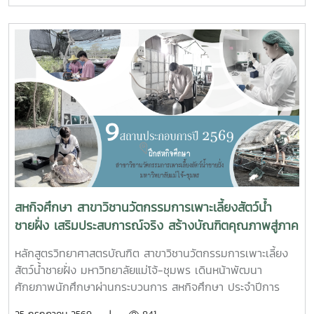
จังหวัดชุมพร ครั้งที่ 2/2569 ณ ห้องประชุมเกาะทองหลาง ชั้น 3
ศาลากลางจังหวัดชุมพร โดยมีนายจักรพงศ์ นิลไพรัช ธนารักษ์
พื้นที่ชุมพร เป็นประธานในการประชุมในการนี้ นายอุดม จิตตวงค์
โยธาธิการและผังเมืองจังหวัดชุมพร พร้อมด้วยคณะที่ปรึกษา
โครงการจัดรูปที่ดินเพื่อพัฒนาพื้นที่ส่วนจังหวัดชุมพร บริเวณ
ถนนผังเมืองรวม สาย ก3 และก4 ในเขตผังเมืองรวมชุมชน
ปากน้ำหลังสวน เข้าร่วมการประชุมฯ ดังกล่าว เพื่อพิจารณาขอ
ความเห็นชอบค่าชดเชยต้นไม้และพืชผล และค่าชดเชยอาคารและ
สิ่งปลูกสร้างจากกองทุนจัดรูปที่ดินเพื่อพัฒนาพื้นที่มติที่ประชุม
รับทราบรายละเอียดราคาและเห็นควรให้เสนอคณะกรรมการ
จังหวัดขอรับเงินอุดหนุนจากกกองทุนจัดรูปเพื่อพัฒนาพื้นที่
สหกิจศึกษา สาขาวิชานวัตกรรมการเพาะเลี้ยงสัตว์น้ำ
ชายฝั่ง เสริมประสบการณ์จริง สร้างบัณฑิตคุณภาพสู่ภาค
อุตสาหกรรมการผลิตสัตว์น้ำ
หลักสูตรวิทยาศาสตรบัณฑิต สาขาวิชานวัตกรรมการเพาะเลี้ยง
สัตว์น้ำชายฝั่ง มหาวิทยาลัยแม่โจ้-ชุมพร เดินหน้าพัฒนา
ศักยภาพนักศึกษาผ่านกระบวนการ สหกิจศึกษา ประจำปีการ
ศึกษา 2569 โดยส่งนักศึกษาออกปฏิบัติงานจริงในสถานประกอบ