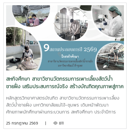
ศาลากลางจังหวัดชุมพร โดยมีนายจักรพงศ์ นิลไพรัช ธนารักษ์
พื้นที่ชุมพร เป็นประธานในการประชุมในการนี้ นายอุดม จิตตวงค์
โยธาธิการและผังเมืองจังหวัดชุมพร พร้อมด้วยคณะที่ปรึกษา
โครงการจัดรูปที่ดินเพื่อพัฒนาพื้นที่ส่วนจังหวัดชุมพร บริเวณ
ถนนผังเมืองรวม สาย ก3 และก4 ในเขตผังเมืองรวมชุมชน
ปากน้ำหลังสวน เข้าร่วมการประชุมฯ ดังกล่าว เพื่อพิจารณาขอ
ความเห็นชอบค่าชดเชยต้นไม้และพืชผล และค่าชดเชยอาคารและ
สิ่งปลูกสร้างจากกองทุนจัดรูปที่ดินเพื่อพัฒนาพื้นที่มติที่ประชุม
รับทราบรายละเอียดราคาและเห็นควรให้เสนอคณะกรรมการ
จังหวัดขอรับเงินอุดหนุนจากกกองทุนจัดรูปเพื่อพัฒนาพื้นที่
สหกิจศึกษา สาขาวิชานวัตกรรมการเพาะเลี้ยงสัตว์น้ำ
ชายฝั่ง เสริมประสบการณ์จริง สร้างบัณฑิตคุณภาพสู่ภาค
อุตสาหกรรมการผลิตสัตว์น้ำ
หลักสูตรวิทยาศาสตรบัณฑิต สาขาวิชานวัตกรรมการเพาะเลี้ยง
สัตว์น้ำชายฝั่ง มหาวิทยาลัยแม่โจ้-ชุมพร เดินหน้าพัฒนา
ศักยภาพนักศึกษาผ่านกระบวนการ สหกิจศึกษา ประจำปีการ
ศึกษา 2569 โดยส่งนักศึกษาออกปฏิบัติงานจริงในสถานประกอบ
25 กรกฎาคม 2569 |
811
การและหน่วยงานภาคีเครือข่ายเป็นระยะเวลา 4 เดือน เพื่อให้