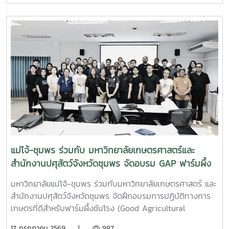
เลี้ยง การจัดการทรัพยากรสัตว์น้ำ ตลอดจนแนวทางการอนุรักษ์
และการฟื้นฟูทรัพยากรปูม้าในพื้นที่ชายฝั่งนักศึกษาจะได้ลงพื้นที่
ปฏิบัติงานจริง ร่วมศึกษาวิจัยและทำกิจกรรมบริการวิชาการกับ
ชุมชน ภาคีเครือข่าย และหน่วยงานที่เกี่ยวข้อง เพื่อแลกเปลี่ยน
องค์ความรู้และร่วมกันพัฒนาแนวทางการอนุรักษ์ทรัพยากรทาง
ทะเล อันเป็นการสร้างประสบการณ์การเรียนรู้จากสถานการณ์
จริง พร้อมปลูกฝังความรับผิดชอบต่อสังคมและสิ่งแวดล้อม
แม่โจ้-ชุมพร ร่วมกับ มหาวิทยาลัยเกษตรศาสตร์และ
สำนักงานปศุสัตว์จังหวัดชุมพร จัดอบรม GAP ฟาร์มผึ้ง
ชันโรง ยกระดับมาตรฐานการเลี้ยงสู่การพัฒนาเศรษฐกิจ
มหาวิทยาลัยแม่โจ้-ชุมพร ร่วมกับมหาวิทยาลัยเกษตรศาสตร์ และ
ชุมชนอย่างยั่งยืน
สำนักงานปศุสัตว์จังหวัดชุมพร จัดฝึกอบรมการปฏิบัติทางการ
เกษตรที่ดีสำหรับฟาร์มผึ้งชันโรง (Good Agricultural
Practices for Stingless Bee Farm: GAP) เมื่อวันที่ 9
17 กรกฎาคม 2569 |
987