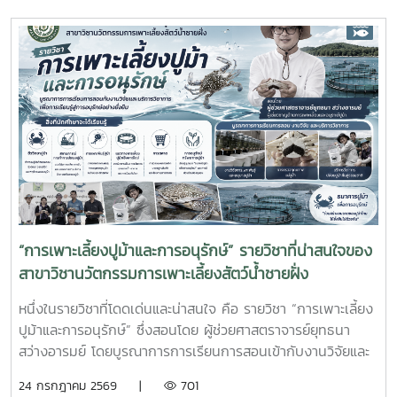
นักศึกษาได้เรียนรู้จากประสบการณ์ตรง ควบคู่กับการนำองค์
ความรู้จากห้องเรียนไปประยุกต์ใช้ในการทำงานจริงทั้งนี้ สหกิจ
ศึกษาเป็นส่วนสำคัญของการจัดการเรียนการสอน ที่มุ่งเน้นการ
ผลิตบัณฑิตให้มีความพร้อมทั้งด้านวิชาการและวิชาชีพ นักศึกษา
จะได้ฝึกทักษะการทำงานในสภาพแวดล้อมจริง เรียนรู้การแก้ไข
ปัญหาเฉพาะหน้า อดทน สู้งาน ซื่อสัตย์ มีสัมมาคารวะ ทำงาน
ร่วมกับผู้อื่นได้ และการปรับตัวให้เข้ากับองค์กร ตลอดจนพัฒนา
ทักษะวิชาชีพด้านการเพาะเลี้ยงสัตว์น้ำชายฝั่ง ให้สอดคล้องกับ
ความต้องการของภาคอุตสาหกรรมการผลิตสัตว์น้ำและอื่นๆที่
เกี่ยวข้อง
“การเพาะเลี้ยงปูม้าและการอนุรักษ์” รายวิชาที่น่าสนใจของ
สาขาวิชานวัตกรรมการเพาะเลี้ยงสัตว์น้ำชายฝั่ง
หนึ่งในรายวิชาที่โดดเด่นและน่าสนใจ คือ รายวิชา “การเพาะเลี้ยง
ปูม้าและการอนุรักษ์” ซึ่งสอนโดย ผู้ช่วยศาสตราจารย์ยุทธนา
สว่างอารมย์ โดยบูรณาการการเรียนการสอนเข้ากับงานวิจัยและ
การบริการวิชาการ เปิดโอกาสให้นักศึกษาได้เรียนรู้ทั้งภาคทฤษฎี
24 กรกฎาคม 2569 |
701
และภาคปฏิบัติ ตั้งแต่ชีววิทยาและวงจรชีวิตของปูม้า การเพาะ