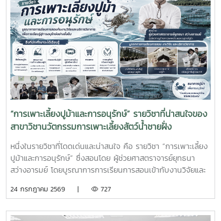
ศึกษาเป็นส่วนสำคัญของการจัดการเรียนการสอน ที่มุ่งเน้นการ
ผลิตบัณฑิตให้มีความพร้อมทั้งด้านวิชาการและวิชาชีพ นักศึกษา
จะได้ฝึกทักษะการทำงานในสภาพแวดล้อมจริง เรียนรู้การแก้ไข
ปัญหาเฉพาะหน้า อดทน สู้งาน ซื่อสัตย์ มีสัมมาคารวะ ทำงาน
ร่วมกับผู้อื่นได้ และการปรับตัวให้เข้ากับองค์กร ตลอดจนพัฒนา
ทักษะวิชาชีพด้านการเพาะเลี้ยงสัตว์น้ำชายฝั่ง ให้สอดคล้องกับ
ความต้องการของภาคอุตสาหกรรมการผลิตสัตว์น้ำและอื่นๆที่
เกี่ยวข้อง
“การเพาะเลี้ยงปูม้าและการอนุรักษ์” รายวิชาที่น่าสนใจของ
สาขาวิชานวัตกรรมการเพาะเลี้ยงสัตว์น้ำชายฝั่ง
หนึ่งในรายวิชาที่โดดเด่นและน่าสนใจ คือ รายวิชา “การเพาะเลี้ยง
ปูม้าและการอนุรักษ์” ซึ่งสอนโดย ผู้ช่วยศาสตราจารย์ยุทธนา
สว่างอารมย์ โดยบูรณาการการเรียนการสอนเข้ากับงานวิจัยและ
การบริการวิชาการ เปิดโอกาสให้นักศึกษาได้เรียนรู้ทั้งภาคทฤษฎี
24 กรกฎาคม 2569 |
727
และภาคปฏิบัติ ตั้งแต่ชีววิทยาและวงจรชีวิตของปูม้า การเพาะ
เลี้ยง การจัดการทรัพยากรสัตว์น้ำ ตลอดจนแนวทางการอนุรักษ์
และการฟื้นฟูทรัพยากรปูม้าในพื้นที่ชายฝั่งนักศึกษาจะได้ลงพื้นที่