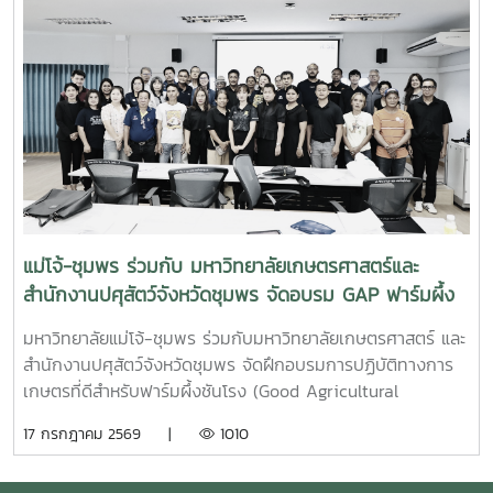
ปฏิบัติงานจริง ร่วมศึกษาวิจัยและทำกิจกรรมบริการวิชาการกับ
ชุมชน ภาคีเครือข่าย และหน่วยงานที่เกี่ยวข้อง เพื่อแลกเปลี่ยน
องค์ความรู้และร่วมกันพัฒนาแนวทางการอนุรักษ์ทรัพยากรทาง
ทะเล อันเป็นการสร้างประสบการณ์การเรียนรู้จากสถานการณ์
จริง พร้อมปลูกฝังความรับผิดชอบต่อสังคมและสิ่งแวดล้อม
แม่โจ้-ชุมพร ร่วมกับ มหาวิทยาลัยเกษตรศาสตร์และ
สำนักงานปศุสัตว์จังหวัดชุมพร จัดอบรม GAP ฟาร์มผึ้ง
ชันโรง ยกระดับมาตรฐานการเลี้ยงสู่การพัฒนาเศรษฐกิจ
มหาวิทยาลัยแม่โจ้-ชุมพร ร่วมกับมหาวิทยาลัยเกษตรศาสตร์ และ
ชุมชนอย่างยั่งยืน
สำนักงานปศุสัตว์จังหวัดชุมพร จัดฝึกอบรมการปฏิบัติทางการ
เกษตรที่ดีสำหรับฟาร์มผึ้งชันโรง (Good Agricultural
Practices for Stingless Bee Farm: GAP) เมื่อวันที่ 9
17 กรกฎาคม 2569 |
1010
กรกฎาคม พ.ศ. 2569 ณ ห้องประชุมชั้นดาดฟ้า อาคารบุญรอด
ศุภอุดมฤกษ์ มหาวิทยาลัยแม่โจ้-ชุมพรในการนี้ ดร.ฐิระ ทอง