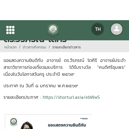
ขอแสดงความยินดีกับ อาจารย์
TH
ดร.วีรภรณ์ โตคีรี
หน้าแรก
ข่าวสารกิจกรรม
รายละเอียดข่าวสาร
ขอแสดงความยินดีกับ อาจารย์ ดร.วีรภรณ์ โตคีรี อาจารย์ประจำ
สาขาวิชาการท่องเที่ยวและบริการ ได้รับรางวัล “คนดีศรีชุมพร”
เนื่องในวันโอกาสวันครู ประจำปี ๒๕๖๙
ประกาศ ณ วันที่ ๘ มกราคม พ.ศ.๒๕๖๙
รายละเอียดประกาศ :
https://shorturl.asia/ebWwS