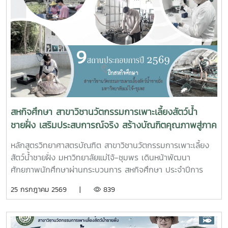
โยธาธิการและผังเมืองจังหวัดชุมพร พร้อมด้วยคณะที่ปรึกษา
โครงการจัดรูปที่ดินเพื่อพัฒนาพื้นที่ส่วนจังหวัดชุมพร บริเวณ
ถนนผังเมืองรวม สาย ก3 และก4 ในเขตผังเมืองรวมชุมชน
ปากน้ำหลังสวน เข้าร่วมการประชุมฯ ดังกล่าว เพื่อพิจารณาขอ
ความเห็นชอบค่าชดเชยต้นไม้และพืชผล และค่าชดเชยอาคารและ
สิ่งปลูกสร้างจากกองทุนจัดรูปที่ดินเพื่อพัฒนาพื้นที่มติที่ประชุม
รับทราบรายละเอียดราคาและเห็นควรให้เสนอคณะกรรมการ
จังหวัดขอรับเงินอุดหนุนจากกกองทุนจัดรูปเพื่อพัฒนาพื้นที่
สหกิจศึกษา สาขาวิชานวัตกรรมการเพาะเลี้ยงสัตว์น้ำ
ชายฝั่ง เสริมประสบการณ์จริง สร้างบัณฑิตคุณภาพสู่ภาค
อุตสาหกรรมการผลิตสัตว์น้ำ
หลักสูตรวิทยาศาสตรบัณฑิต สาขาวิชานวัตกรรมการเพาะเลี้ยง
สัตว์น้ำชายฝั่ง มหาวิทยาลัยแม่โจ้-ชุมพร เดินหน้าพัฒนา
ศักยภาพนักศึกษาผ่านกระบวนการ สหกิจศึกษา ประจำปีการ
ศึกษา 2569 โดยส่งนักศึกษาออกปฏิบัติงานจริงในสถานประกอบ
25 กรกฎาคม 2569 |
839
การและหน่วยงานภาคีเครือข่ายเป็นระยะเวลา 4 เดือน เพื่อให้
นักศึกษาได้เรียนรู้จากประสบการณ์ตรง ควบคู่กับการนำองค์
ความรู้จากห้องเรียนไปประยุกต์ใช้ในการทำงานจริงทั้งนี้ สหกิจ