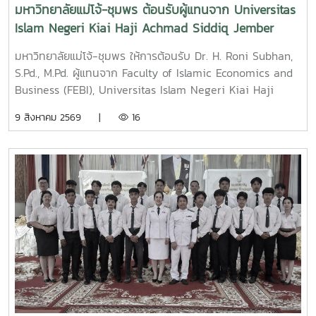
มหาวิทยาลัยแม่โจ้-ชุมพร ต้อนรับผู้แทนจาก Universitas
Islam Negeri Kiai Haji Achmad Siddiq Jember
สาธารณรัฐอินโดนีเซีย กระชับความร่วมมือทางวิชาการ
มหาวิทยาลัยแม่โจ้-ชุมพร ให้การต้อนรับ Dr. H. Roni Subhan,
ระหว่างประเทศ
S.Pd., M.Pd. ผู้แทนจาก Faculty of Islamic Economics and
Business (FEBI), Universitas Islam Negeri Kiai Haji
Achmad Siddiq Jember (UIN KHAS Jember), จังหวัดชวา
9 สิงหาคม 2569 |
16
ตะวันออก สาธารณรัฐอินโดนีเซีย ในโอกาสเดินทางเข้าเยี่ยม
คารวะและหารือความร่วมมือทางวิชาการกับมหาวิทยาลัยแม่โจ้-
ชุมพร ซึ่งทั้งสองสถาบันได้มีบันทึกข้อตกลงความร่วมมือทาง
วิชาการ (Memorandum of Understanding: MOU) ร่วมกัน
มาอย่างต่อเนื่องในการนี้ ดร.ฐิระ ทองเหลือ คณบดี ผู้ช่วย
ศาสตราจารย์ ดร.ชุมพล อังคณานนท์ หัวหน้าศูนย์ส่งเสริมและ
พัฒนาทรัพยากรมนุษย์ อาจารย์วัฒนา แดงประเทศ และ
นักศึกษาให้การต้อนรับอย่างอบอุ่น พร้อมแลกเปลี่ยนความคิด
เห็นเกี่ยวกับแนวทางการขับเคลื่อนความร่วมมือทางวิชาการใน
อนาคต เพื่อยกระดับการพัฒนาการศึกษา การวิจัย และการสร้าง
เครือข่ายระดับนานาชาติระหว่างประเทศไทยและสาธารณรัฐ
อินโดนีเซียโอกาสดังกล่าว คณบดี ได้กล่าวต้อนรับคณะผู้แทน