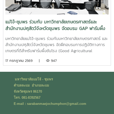
แม่โจ้-ชุมพร ร่วมกับ มหาวิทยาลัยเกษตรศาสตร์และ
สำนักงานปศุสัตว์จังหวัดชุมพร จัดอบรม GAP ฟาร์มผึ้ง
ชันโรง ยกระดับมาตรฐานการเลี้ยงสู่การพัฒนาเศรษฐกิจ
มหาวิทยาลัยแม่โจ้-ชุมพร ร่วมกับมหาวิทยาลัยเกษตรศาสตร์ และ
ชุมชนอย่างยั่งยืน
สำนักงานปศุสัตว์จังหวัดชุมพร จัดฝึกอบรมการปฏิบัติทางการ
เกษตรที่ดีสำหรับฟาร์มผึ้งชันโรง (Good Agricultural
Practices for Stingless Bee Farm: GAP) เมื่อวันที่ 9
17 กรกฎาคม 2569 |
947
กรกฎาคม พ.ศ. 2569 ณ ห้องประชุมชั้นดาดฟ้า อาคารบุญรอด
ศุภอุดมฤกษ์ มหาวิทยาลัยแม่โจ้-ชุมพรในการนี้ ดร.ฐิระ ทอง
เหลือ คณบดีมหาวิทยาลัยแม่โจ้-ชุมพร เป็นประธานกล่าวเปิดการ
มหาวิทยาลัยแม่โจ้ - ชุมพร
อบรม และอาจารย์วีรชัย เพชรสุทธิ์ รองคณบดีฝ่ายวิชาการ วิจัย
ตำบลละแม อำเภอละแม
และบริการวิชาการ กล่าวต้อนรับผู้เข้าร่วมอบรม โดยได้รับเกียรติ
จังหวัดชุมพร 86170
จากวิทยากรผู้ทรงคุณวุฒิจากสำนักงานปศุสัตว์เขต 8 จังหวัด
โทร. 081-8392567
สุราษฎร์ธานี นำโดย น.สพ.วิสูตร นวลขาว ผู้อำนวยการส่วน
E-mail : sarabanmaejochumphon@gmail.com
มาตรฐานการปศุสัตว์ และนางสาวมนธิยารัตน์ สังฆะโณ นัก
วิชาการสัตวบาล ถ่ายทอดความรู้ในหัวข้อ “การปฏิบัติทางการ