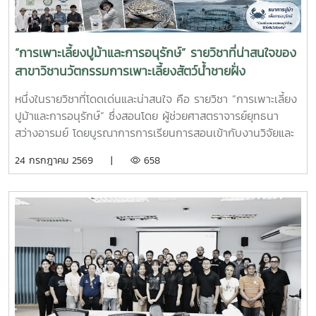
เกี่ยวข้อง
“การเพาะเลี้ยงปูม้าและการอนุรักษ์” รายวิชาที่น่าสนใจของ
สาขาวิชานวัตกรรมการเพาะเลี้ยงสัตว์น้ำชายฝั่ง
หนึ่งในรายวิชาที่โดดเด่นและน่าสนใจ คือ รายวิชา “การเพาะเลี้ยง
ปูม้าและการอนุรักษ์” ซึ่งสอนโดย ผู้ช่วยศาสตราจารย์ยุทธนา
สว่างอารมย์ โดยบูรณาการการเรียนการสอนเข้ากับงานวิจัยและ
การบริการวิชาการ เปิดโอกาสให้นักศึกษาได้เรียนรู้ทั้งภาคทฤษฎี
24 กรกฎาคม 2569 |
658
และภาคปฏิบัติ ตั้งแต่ชีววิทยาและวงจรชีวิตของปูม้า การเพาะ
เลี้ยง การจัดการทรัพยากรสัตว์น้ำ ตลอดจนแนวทางการอนุรักษ์
และการฟื้นฟูทรัพยากรปูม้าในพื้นที่ชายฝั่งนักศึกษาจะได้ลงพื้นที่
ปฏิบัติงานจริง ร่วมศึกษาวิจัยและทำกิจกรรมบริการวิชาการกับ
ชุมชน ภาคีเครือข่าย และหน่วยงานที่เกี่ยวข้อง เพื่อแลกเปลี่ยน
องค์ความรู้และร่วมกันพัฒนาแนวทางการอนุรักษ์ทรัพยากรทาง
ทะเล อันเป็นการสร้างประสบการณ์การเรียนรู้จากสถานการณ์
จริง พร้อมปลูกฝังความรับผิดชอบต่อสังคมและสิ่งแวดล้อม