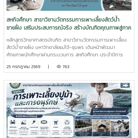
รับทราบรายละเอียดราคาและเห็นควรให้เสนอคณะกรรมการ
จังหวัดขอรับเงินอุดหนุนจากกกองทุนจัดรูปเพื่อพัฒนาพื้นที่
สหกิจศึกษา สาขาวิชานวัตกรรมการเพาะเลี้ยงสัตว์น้ำ
ชายฝั่ง เสริมประสบการณ์จริง สร้างบัณฑิตคุณภาพสู่ภาค
อุตสาหกรรมการผลิตสัตว์น้ำ
หลักสูตรวิทยาศาสตรบัณฑิต สาขาวิชานวัตกรรมการเพาะเลี้ยง
สัตว์น้ำชายฝั่ง มหาวิทยาลัยแม่โจ้-ชุมพร เดินหน้าพัฒนา
ศักยภาพนักศึกษาผ่านกระบวนการ สหกิจศึกษา ประจำปีการ
ศึกษา 2569 โดยส่งนักศึกษาออกปฏิบัติงานจริงในสถานประกอบ
25 กรกฎาคม 2569 |
763
การและหน่วยงานภาคีเครือข่ายเป็นระยะเวลา 4 เดือน เพื่อให้
นักศึกษาได้เรียนรู้จากประสบการณ์ตรง ควบคู่กับการนำองค์
ความรู้จากห้องเรียนไปประยุกต์ใช้ในการทำงานจริงทั้งนี้ สหกิจ
ศึกษาเป็นส่วนสำคัญของการจัดการเรียนการสอน ที่มุ่งเน้นการ
ผลิตบัณฑิตให้มีความพร้อมทั้งด้านวิชาการและวิชาชีพ นักศึกษา
จะได้ฝึกทักษะการทำงานในสภาพแวดล้อมจริง เรียนรู้การแก้ไข
ปัญหาเฉพาะหน้า อดทน สู้งาน ซื่อสัตย์ มีสัมมาคารวะ ทำงาน
ร่วมกับผู้อื่นได้ และการปรับตัวให้เข้ากับองค์กร ตลอดจนพัฒนา
ทักษะวิชาชีพด้านการเพาะเลี้ยงสัตว์น้ำชายฝั่ง ให้สอดคล้องกับ
ความต้องการของภาคอุตสาหกรรมการผลิตสัตว์น้ำและอื่นๆที่